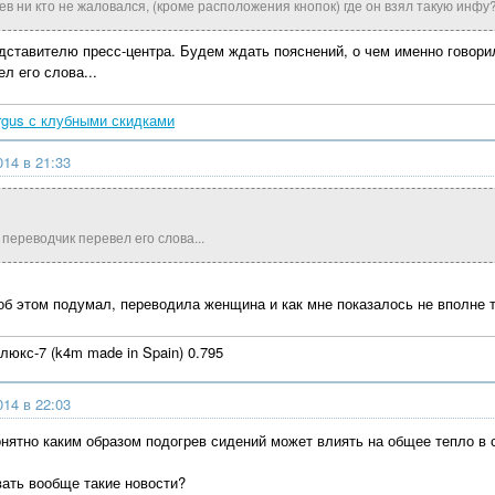
ев ни кто не жаловался, (кроме расположения кнопок) где он взял такую инфу
дставителю пресс-центра. Будем ждать пояснений, о чем именно говори
л его слова...
rgus с клубными скидками
014 в 21:33
 переводчик перевел его слова...
 об этом подумал, переводила женщина и как мне показалось не вполне 
юкс-7 (k4m made in Spain) 0.795
014 в 22:03
онятно каким образом подогрев сидений может влиять на общее тепло в 
вать вообще такие новости?