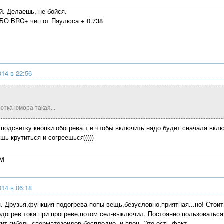
й. Делаешь, не бойся.
ГБО BRC+ чип от Паулюса + 0.738
014 в 22:56
ютка юмора такая...
подсветку кнопки обогрева т е чтобы включить надо будет сначала вклю
ешь крутиться и согреешься)))))
4М
014 в 06:18
п. Друзья,функция подогрева попы вещь,безусловно,приятная...но! Стоит
догрев тока при прогреве,потом сел-выключил. Постоянно пользоваться
ит,гибель сперматозоидов-бесплодие и проч. Это есть факт.