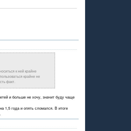
носиться к ней крайне
пользоваться крайне не
сть факт.
етей и больше не хочу, значит буду чаще
на 1,5 года и опять сломался. В итоге
.