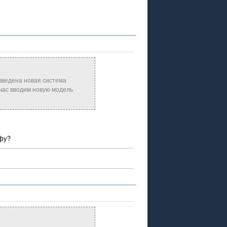
 введена новая система
йчас вводим новую модель
нфу?