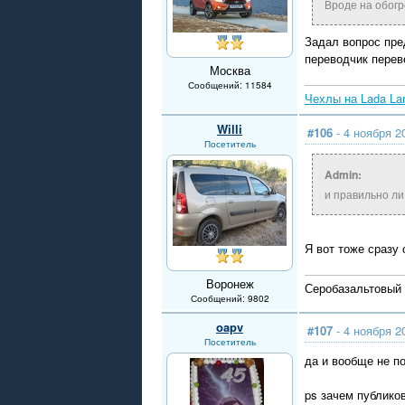
Вроде на обогр
Задал вопрос пре
переводчик переве
Москва
Сообщений: 11584
Чехлы на Lada La
Willi
#106
- 4 ноября 2
Посетитель
Admin:
и правильно ли
Я вот тоже сразу
Воронеж
Серобазальтовый л
Сообщений: 9802
oapv
#107
- 4 ноября 2
Посетитель
да и вообще не п
ps зачем публико