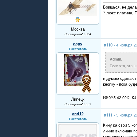
Боишься, не дела
7 люкс платина, 
Москва
Сообщений: 6534
oapv
#110
- 4 ноября 2
Посетитель
Admin:
Если что, это ш
я думаю сделают 
кнопку - пока буд
RS0Y5-42-02D, К
Липецк
Сообщений: 8351
and12
#111
- 5 ноября 2
Посетитель
Кину ка свои 5 ко
лично включаю по
мужчинам-простат