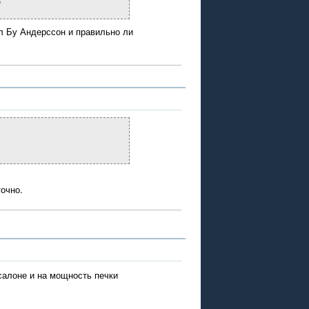
?
л Бу Андерссон и правильно ли
точно.
салоне и на мощность печки