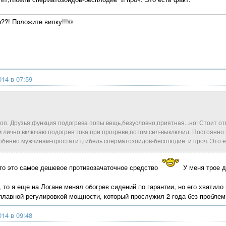
р??! Положите вилку!!!©
014 в 07:59
 коп. Друзья,функция подогрева попы вещь,безусловно,приятная...но! Стоит от
 лично включаю подогрев тока при прогреве,потом сел-выключил. Постоянно 
бенно мужчинам-простатит,гибель сперматозоидов-бесплодие и проч. Это е
что это самое дешевое противозачаточное средство
У меня трое д
то я еще на Логане менял обогрев сидений по гарантии, но его хватило 
плавной регулировкой мощности, который прослужил 2 года без проблем
014 в 09:48