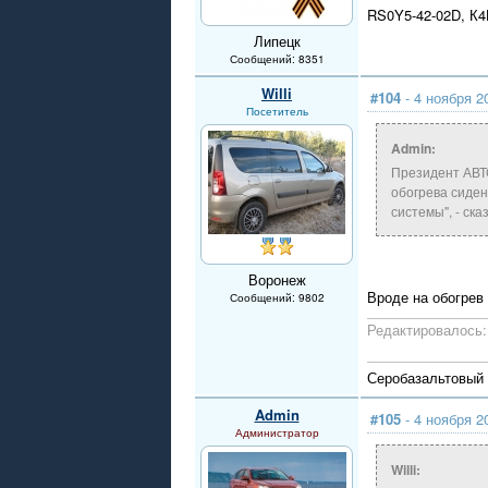
RS0Y5-42-02D, К
Липецк
Сообщений: 8351
Willi
#104
- 4 ноября 2
Посетитель
Admin:
Президент АВТО
обогрева сиден
системы", - ск
Воронеж
Вроде на обогрев 
Сообщений: 9802
Редактировалось: 
Серобазальтовый л
Admin
#105
- 4 ноября 2
Администратор
Willi: