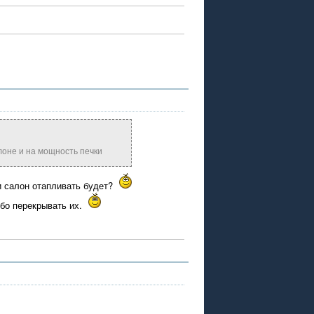
лоне и на мощность печки
 и салон отапливать будет?
ибо перекрывать их.