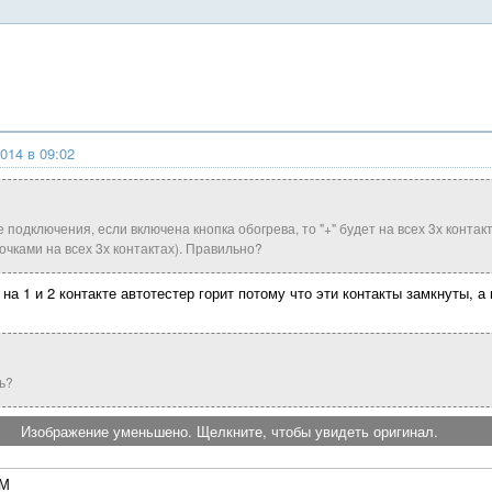
2014 в 09:02
 подключения, если включена кнопка обогрева, то "+" будет на всех 3х контак
чками на всех 3х контактах). Правильно?
 на 1 и 2 контакте автотестер горит потому что эти контакты замкнуты, а
ь?
Изображение уменьшено. Щелкните, чтобы увидеть оригинал.
4М