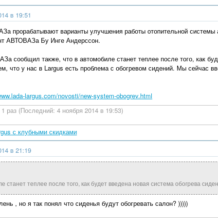
014 в 19:51
За прорабатывают варианты улучшения работы отопительной системы а
нт АВТОВАЗа Бу Инге Андерссон.
За сообщил также, что в автомобиле станет теплее после того, как буд
ем, что у нас в Largus есть проблема с обогревом сидений. Мы сейчас в
/www.lada-largus.com/novosti/new-system-obogrev.html
1 раз (Последний: 4 ноября 2014 в 19:53)
rgus с клубными скидками
014 в 21:19
ле станет теплее после того, как будет введена новая система обогрева сиден
лень , но я так понял что сиденья будут обогревать салон? )))))