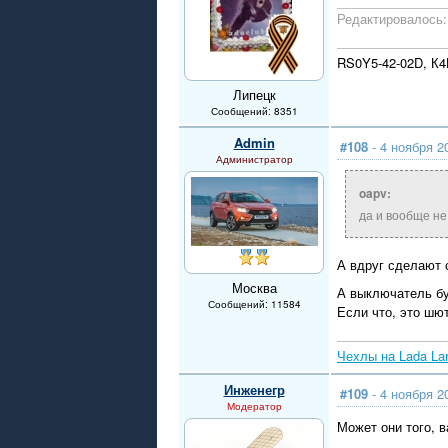
Редактировалось: 
RS0Y5-42-02D, К
Липецк
Сообщений: 8351
Admin
#108
- 4 ноября 2
Администратор
oapv:
да и вообще не
А вдруг сделают 
Москва
А выключатель бу
Сообщений: 11584
Если что, это шют
Чехлы на Lada La
Инженегр
#109
- 4 ноября 2
Модератор
Может они того, 