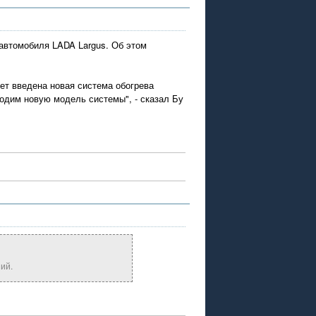
втомобиля LADA Largus. Об этом
ет введена новая система обогрева
водим новую модель системы", - сказал Бу
ий.