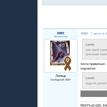
oapv
#101
- 7 августа 
Посетитель
Lomik:
при такой схеме
красными лампо
почти правильно -
подсветки
Липецк
Lomik:
Сообщений: 8351
Куда её цеплят
RS0Y5-42-02D, К