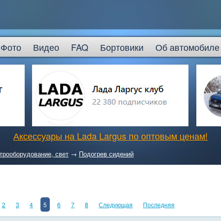
Фото
Видео
FAQ
Бортовики
Об автомобиле
Аксессуары на Lada Largus по оптовым ценам!
трооборудование, свет
→
Подогрев сидений
2
3
4
5
6
7
8
Следующая
Последняя