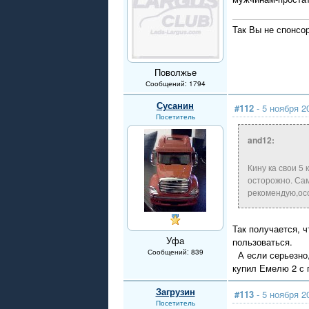
Так Вы не спонсо
Поволжье
Сообщений: 1794
Сусанин
#112
- 5 ноября 2
Посетитель
and12:
Кину ка свои 5
осторожно. Сам
рекомендую,осо
Так получается, 
Уфа
пользоваться.
Сообщений: 839
А если серьезно, 
купил Емелю 2 с 
Загрузин
#113
- 5 ноября 2
Посетитель