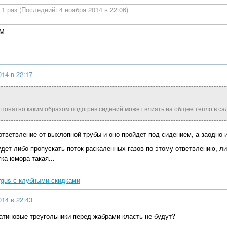
1 раз (Последний: 4 ноября 2014 в 22:06)
4М
014 в 22:17
 понятно каким образом подогрев сидений может влиять на общее тепло в са
ответвление от выхлопной трубы и оно пройдет под сидением, а заодно
дет либо пропускать поток раскаленных газов по этому ответвлению, л
ка юмора такая...
rgus с клубными скидками
014 в 22:43
ватиновые треугольники перед жабрами класть не будут?