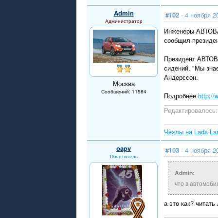
Admin
#102
- 4 ноября 2
Администратор
Инженеры АВТОВА
сообщил президе
Президент АВТОВА
сидений. "Мы зна
Андерссон.
Москва
Сообщений: 11584
Подробнее
http:/
Редактировалось: 
Чехлы на Lada La
oapv
#103
- 4 ноября 2
Посетитель
Admin:
что в автомоби
а это как? читать 