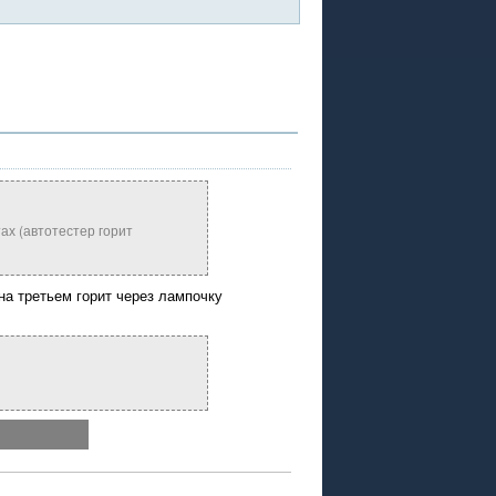
тах (автотестер горит
 на третьем горит через лампочку