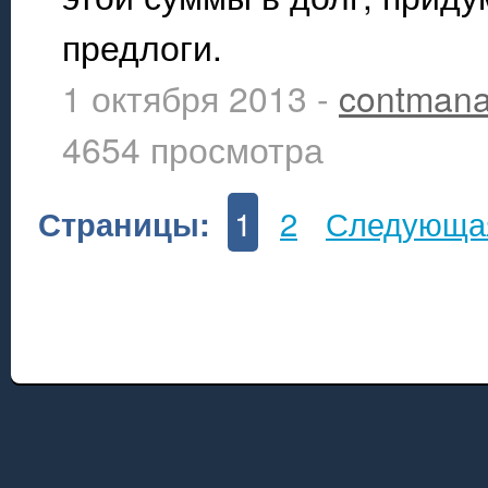
предлоги.
1 октября 2013 -
contmana
4654 просмотра
1
2
Следующа
Страницы: