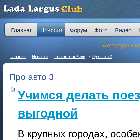
Главная
Новости
Форум
Фото
Видео
Аксессуары на
Главная
→
Новости
→
Про автомобили
→
Про авто 3
Про авто 3
Учимся делать поез
выгодной
В крупных городах, особен