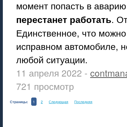
момент попасть в авари
перестанет работать
. О
Единственное, что можно 
исправном автомобиле, но
любой ситуации.
11 апреля 2022 -
contman
721 просмотр
Страницы:
1
2
Следующая
Последняя