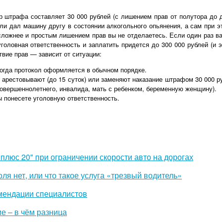
р штрафа составляет 30 000 рублей (с лишением прав от полутора до д
ли дал машину другу в состоянии алкогольного опьянения, а сам при э
сложнее и простым лишением прав вы не отделаетесь. Если один раз в
уголовная ответственность и заплатить придется до 300 000 рублей (и
твие прав — зависит от ситуации:
 Тогда протокол оформляется в обычном порядке.
с арестовывают (до 15 суток) или заменяют наказание штрафом 30 000 ру
совершеннолетнего, инвалида, мать с ребенком, беременную женщину).
 понесете уголовную ответственность.
плюс 20" при ограничении скорости авто на дорогах
ля нет, или что такое услуга «трезвый водитель»
омендации специалистов
е – в чём разница