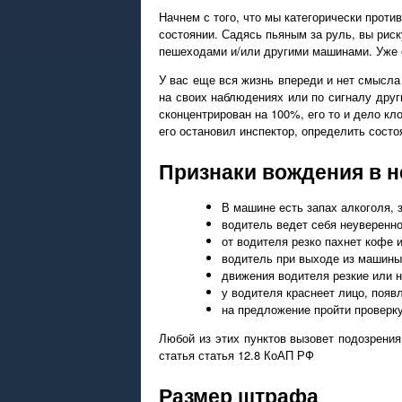
Начнем с того, что мы категорически проти
состоянии. Садясь пьяным за руль, вы рис
пешеходами и/или другими машинами. Уже о
У вас еще вся жизнь впереди и нет смысла
на своих наблюдениях или по сигналу друг
сконцентрирован на 100%, его то и дело кл
его остановил инспектор, определить состо
Признаки вождения в н
В машине есть запах алкоголя, 
водитель ведет себя неуверенно
от водителя резко пахнет кофе и
водитель при выходе из машины 
движения водителя резкие или 
у водителя краснеет лицо, появл
на предложение пройти проверку
Любой из этих пунктов вызовет подозрения
статья статья 12.8 КоАП РФ
Размер штрафа