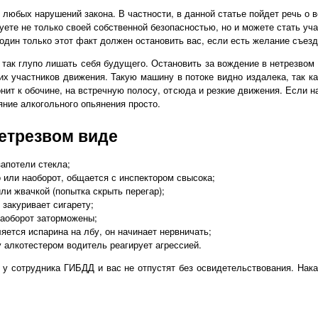
в любых нарушений закона. В частности, в данной статье пойдет речь о
куете не только своей собственной безопасностью, но и можете стать у
дин только этот факт должен остановить вас, если есть желание съезди
 так глупо лишать себя будущего. Остановить за вождение в нетрезво
их участников движения. Такую машину в потоке видно издалека, так к
онит к обочине, на встречную полосу, отсюда и резкие движения. Если 
яние алкогольного опьянения просто.
етрезвом виде
запотели стекла;
 или наоборот, общается с инспектором свысока;
ли жвачкой (попытка скрыть перегар);
закуривает сигарету;
наоборот заторможены;
яется испарина на лбу, он начинает нервничать;
 алкотестером водитель реагирует агрессией.
 у сотрудника ГИБДД и вас не отпустят без освидетельствования. Нака