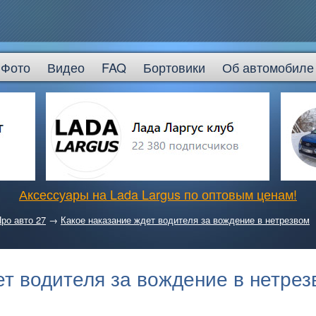
Фото
Видео
FAQ
Бортовики
Об автомобиле
Аксессуары на Lada Largus по оптовым ценам!
ро авто 27
→
Какое наказание ждет водителя за вождение в нетрезвом
ет водителя за вождение в нетрез