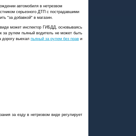
 вождении автомобиля в нетрезвом
частником серьезного ДТП с пострадавшими
ть "за добавкой" в магазин.
м виде может инспектор ГИБДД, основываясь
ак за рулем пьяный водитель не может быть
на дорогу выехал
пьяный за рулем без прав
и
зания за езду в нетрезвом виде регулирует