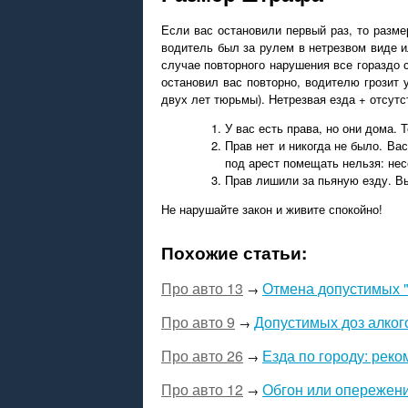
Если вас остановили первый раз, то разме
водитель был за рулем в нетрезвом виде и
случае повторного нарушения все гораздо 
остановил вас повторно, водителю грозит 
двух лет тюрьмы). Нетрезвая езда + отсутс
У вас есть права, но они дома.
Прав нет и никогда не было. Ва
под арест помещать нельзя: не
Прав лишили за пьяную езду. Вы
Не нарушайте закон и живите спокойно!
Похожие статьи:
Про авто 13
Отмена допустимых "
→
Про авто 9
Допустимых доз алкого
→
Про авто 26
Езда по городу: рек
→
Про авто 12
Обгон или опережени
→