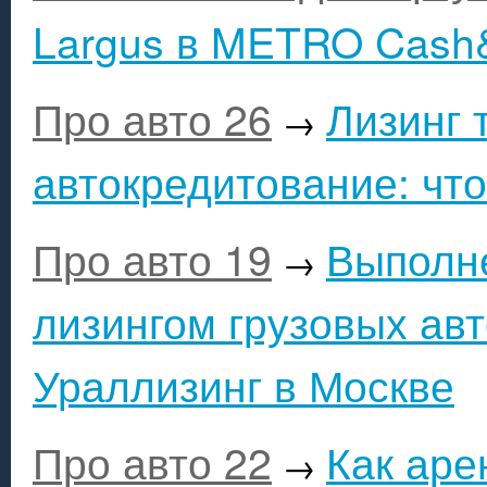
Largus в METRO Cash
Про авто 26
Лизинг 
→
автокредитование: чт
Про авто 19
Выполне
→
лизингом грузовых ав
Ураллизинг в Москве
Про авто 22
Как аре
→