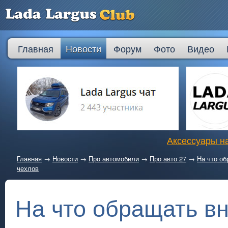
Главная
Новости
Форум
Фото
Видео
Аксессуары на
Главная
→
Новости
→
Про автомобили
→
Про авто 27
→
На что о
чехлов
На что обращать в