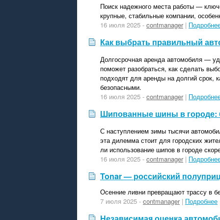
Поиск надежного места работы — ключе
крупные, стабильные компании, особен
16 июля 2025 -
contmanager
|
Подробне
Как выбрать правильный авт
Долгосрочная аренда автомобиля — удо
поможет разобраться, как сделать выб
подходят для аренды на долгий срок, 
безопасными.
16 июля 2025 -
contmanager
|
Подробне
Шипованные шины в городе: 
С наступлением зимы тысячи автомоби
эта дилемма стоит для городских жите
ли использование шипов в городе скор
16 июля 2025 -
contmanager
|
Подробне
Tonar — российский полуприц
Осенние ливни превращают трассу в бе
7 июля 2025 -
contmanager
|
Подробнее
Независимая оценка автомоби