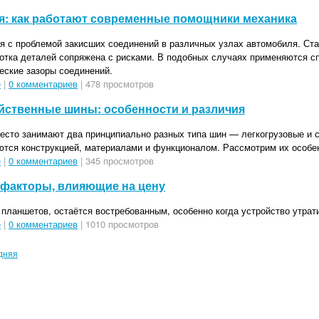
ся: как работают современные помощники механика
я с проблемой закисших соединений в различных узлах автомобиля. Ст
отка деталей сопряжена с рисками. В подобных случаях применяются 
еские зазоры соединений.
е
|
0 комментариев
| 478 просмотров
яйственные шины: особенности и различия
есто занимают два принципиально разных типа шин — легкогрузовые и 
ются конструкцией, материалами и функционалом. Рассмотрим их особе
е
|
0 комментариев
| 345 просмотров
 факторы, влияющие на цену
 планшетов, остаётся востребованным, особенно когда устройство утрат
е
|
0 комментариев
| 1010 просмотров
дняя