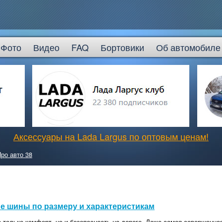
Фото
Видео
FAQ
Бортовики
Об автомобиле
Аксессуары на Lada Largus по оптовым ценам!
ро авто 38
е шины по размеру и характеристикам
только комфорт, но и безопасность на дороге. Даже самая совершенная