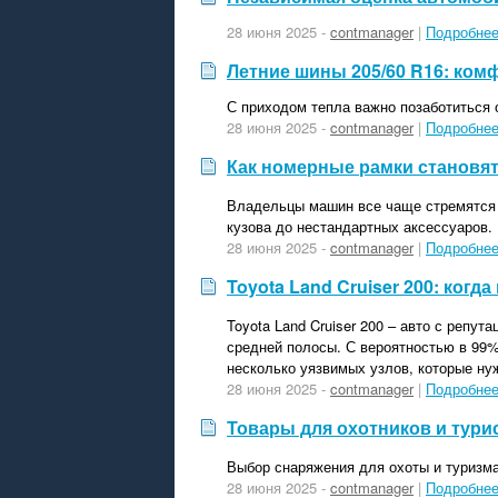
28 июня 2025 -
contmanager
|
Подробне
Летние шины 205/60 R16: ком
С приходом тепла важно позаботиться 
28 июня 2025 -
contmanager
|
Подробне
Как номерные рамки становя
Владельцы машин все чаще стремятся п
кузова до нестандартных аксессуаров.
28 июня 2025 -
contmanager
|
Подробне
Toyota Land Cruiser 200: ког
Toyota Land Cruiser 200 – авто с репу
средней полосы. С вероятностью в 99%
несколько уязвимых узлов, которые ну
28 июня 2025 -
contmanager
|
Подробне
Товары для охотников и тури
Выбор снаряжения для охоты и туризма
28 июня 2025 -
contmanager
|
Подробне