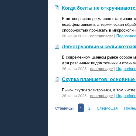
Когда болты не откручивают
В автосервисах регулярно сталкиваютс
неэффективными, а термическая обраб
способностью проникать в микроскопич
28 июня 2025 -
contmanager
|
Подробне
Легкогрузовые и сельскохоз
В современном шинном рынке особое м
для различных видов техники и отлича
28 июня 2025 -
contmanager
|
Подробне
Скупка планшетов: основные
Рынок скупки электроники, в том числе
28 июня 2025 -
contmanager
|
Подробне
Страницы:
1
2
Следующая
После