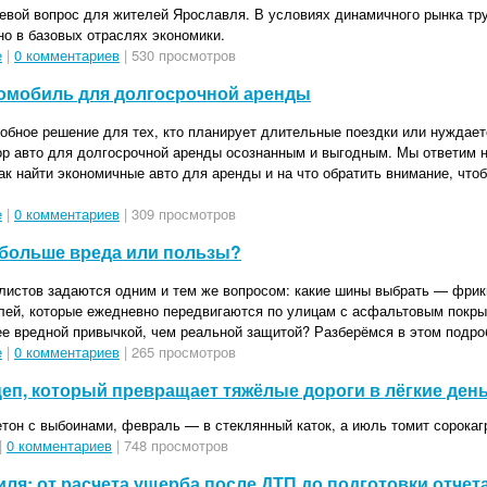
вой вопрос для жителей Ярославля. В условиях динамичного рынка тру
но в базовых отраслях экономики.
е
|
0 комментариев
| 530 просмотров
омобиль для долгосрочной аренды
бное решение для тех, кто планирует длительные поездки или нуждаетс
ор авто для долгосрочной аренды осознанным и выгодным. Мы ответим 
как найти экономичные авто для аренды и на что обратить внимание, чт
е
|
0 комментариев
| 309 просмотров
больше вреда или пользы?
листов задаются одним и тем же вопросом: какие шины выбрать — фри
лей, которые ежедневно передвигаются по улицам с асфальтовым покры
ее вредной привычкой, чем реальной защитой? Разберёмся в этом подро
е
|
0 комментариев
| 265 просмотров
еп, который превращает тяжёлые дороги в лёгкие ден
тон с выбоинами, февраль — в стеклянный каток, а июль томит сорокаг
|
0 комментариев
| 748 просмотров
ля: от расчета ущерба после ДТП до подготовки отчета