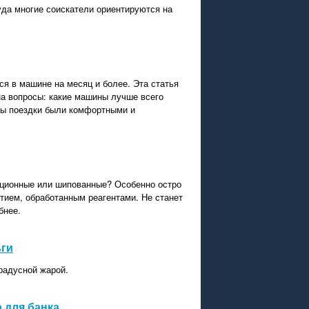
да многие соискатели ориентируются на
я в машине на месяц и более. Эта статья
на вопросы: какие машины лучше всего
обы поездки были комфортными и
кционные или шипованные? Особенно остро
тием, обработанным реагентами. Не станет
бнее.
ьги
радусной жарой.
 для банка