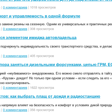
е
|
0 комментариев
| 1018 просмотров
форт и управляемость в одной формуле
о замене резины на сезонную. Одним из универсальных и практичных ре
е
|
0 комментариев
| 308 просмотров
тся элементом имиджа автовладельца
одчеркнуть индивидуальность своего транспортного средства, и делаю
е
|
0 комментариев
| 405 просмотров
да пора заняться дизельными форсунками, цепью ГРМ, E
тацией «неубиваемого» внедорожника. Его можно смело отправлять в тайг
 «Крузак» доедет! Но только при одном условии – если следить за его 
жно контролировать.
е
|
0 комментариев
| 1622 просмотра
стов: как выбрать плащ от дождя и радиостанцию
 напрямую влияет на безопасность и комфорт в условиях дикой природ
е
|
0 комментариев
| 356 просмотров