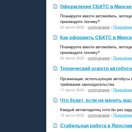
Оформление СБКТС в Минске 
Планируете ввезти автомобиль, мотоци
производите технику?
23 июля 2025 -
contmanager
|
Подробне
Как оформить СБКТС в Минск
Планируете ввезти автомобиль, мотоци
производите технику?
23 июля 2025 -
contmanager
|
Подробне
Технический осмотр автобусо
Организации, использующие автобусы в
требование законодательства.
17 июля 2025 -
contmanager
|
Подробне
Что будет, если не менять м
Каждый автовладелец хотя бы раз зад
16 июля 2025 -
contmanager
|
Подробне
Стабильная работа в Яросла