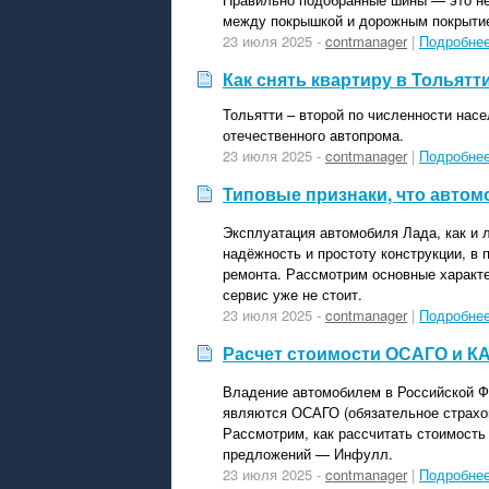
между покрышкой и дорожным покрытие
23 июля 2025 -
contmanager
|
Подробне
Как снять квартиру в Тольятт
Тольятти – второй по численности насе
отечественного автопрома.
23 июля 2025 -
contmanager
|
Подробне
Типовые признаки, что автом
Эксплуатация автомобиля Лада, как и л
надёжность и простоту конструкции, в
ремонта. Рассмотрим основные характе
сервис уже не стоит.
23 июля 2025 -
contmanager
|
Подробне
Расчет стоимости ОСАГО и КА
Владение автомобилем в Российской Ф
являются ОСАГО (обязательное страхов
Рассмотрим, как рассчитать стоимость
предложений — Инфулл.
23 июля 2025 -
contmanager
|
Подробне