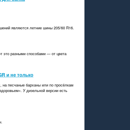
шений являются летние шины 205/60 R16.
т это разными способами — от цвета
GR и не только
у, на песчаные барханы или по просёлкам
«здоровьем». У дизельной версии есть
ы.