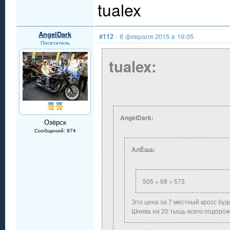
tualex
AngelDark
#112
- 8 февраля 2015 в 19:05
Посетитель
tualex:
AngelDark:
Озёрск
Сообщений: 974
АлЁша:
505 + 68 = 573
Это цена за 7 местный кросс буде
Шнива на 20 тыщь всего подорож