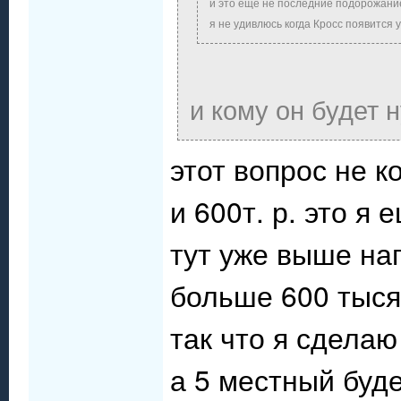
и это ещё не последние подорожани
я не удивлюсь когда Кросс появится 
и кому он будет 
этот вопрос не к
и 600т. р. это я
тут уже выше на
больше 600 тыся
так что я сдела
а 5 местный буде