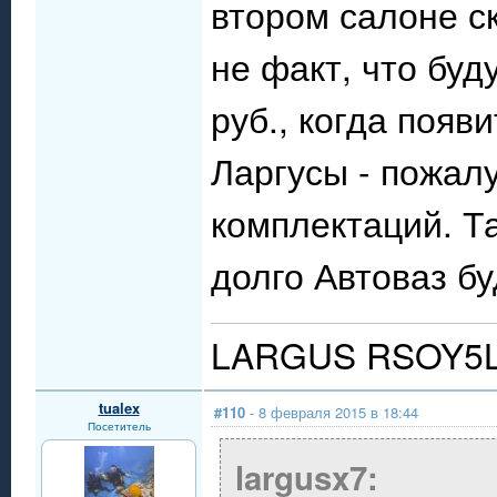
втором салоне с
не факт, что буд
руб., когда появ
Ларгусы - пожал
комплектаций. Т
долго Автоваз бу
LARGUS RSOY5L
tualex
#110
- 8 февраля 2015 в 18:44
Посетитель
largusx7: