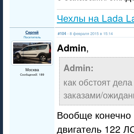
Чехлы на Lada L
Сергей
#104
- 8 февраля 2015 в 15:14
Посетитель
Admin
,
Admin:
Москва
Сообщений: 189
как обстоят дела
заказами/ожидан
Вообще конечно ,
двигатель 122 ЛС