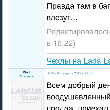
Правда там в ба
влезут...
Редактировалось
в 16:22)
Чехлы на Lada L
Vlad
#109
- 8 февраля 2015 в 18:13
Посетитель
Всем добрый ден
воодушевленный
продаж, приехал