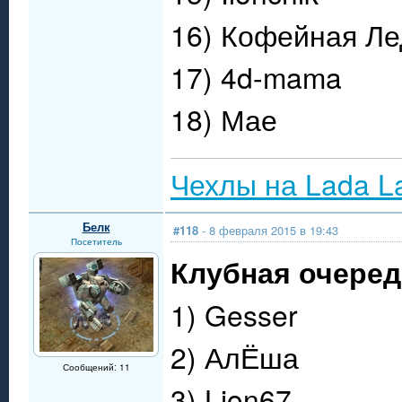
16) Кофейная Ле
17) 4d-mama
18) Мае
Чехлы на Lada L
Белк
#118
- 8 февраля 2015 в 19:43
Посетитель
Клубная очередь
1) Gesser
2) АлЁша
Сообщений: 11
3) Lion67