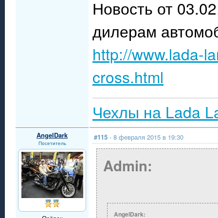
Новость от 03.02
дилерам автомоб
http://www.lada-l
cross.html
Чехлы на Lada L
AngelDark
#115
- 8 февраля 2015 в 19:30
Посетитель
Admin:
AngelDark: