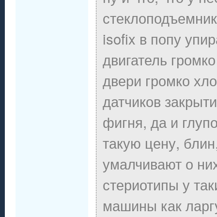
стеклоподъемнико
isofix в попу упи
двигатель громко
двери громко хл
датчиков закрыти
фигня, да и глуп
такую цену, блин,
умалчивают о ни
стериотипы у так
машины как ларгу