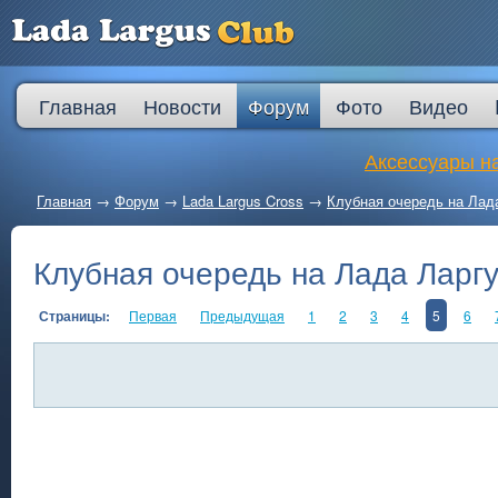
Главная
Новости
Форум
Фото
Видео
Аксессуары на
Главная
→
Форум
→
Lada Largus Cross
→
Клубная очередь на Лад
Клубная очередь на Лада Ларгу
Страницы:
Первая
Предыдущая
1
2
3
4
5
6