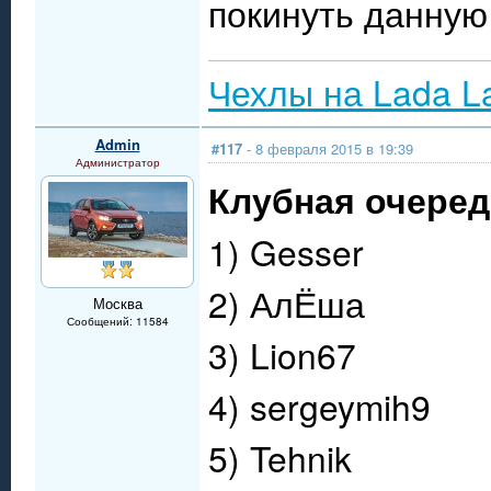
покинуть данную 
Чехлы на Lada L
Admin
#117
- 8 февраля 2015 в 19:39
Администратор
Клубная очередь
1) Gesser
2) АлЁша
Москва
Сообщений: 11584
3) Lion67
4) sergeymih9
5) Tehnik