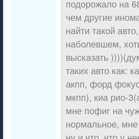
подорожало на 68
чем другие инома
найти такой авто
наболевшем, хоть
высказать ))))(д
таких авто как: 
акпп, форд фокус
мкпп), киа рио-3(
мне пофиг на чуж
нормальное, мне 
ну и что, что у н