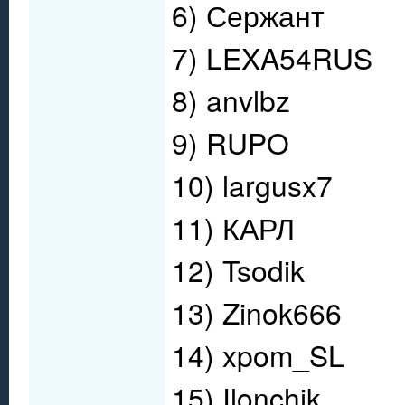
6) Сержант
7) LEXA54RUS
8) anvlbz
9) RUPO
10) largusx7
11) КАРЛ
12) Tsodik
13) Zinok666
14) xpom_SL
15) Ilonchik