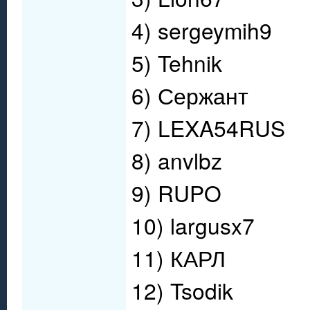
4) sergeymih9
5) Tehnik
6) Сержант
7) LEXA54RUS
8) anvlbz
9) RUPO
10) largusx7
11) КАРЛ
12) Tsodik