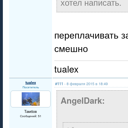
хотел написать.
переплачивать за
смешно
tualex
tualex
#111
- 8 февраля 2015 в 18:49
Посетитель
AngelDark:
Тамбов
Сообщений: 51