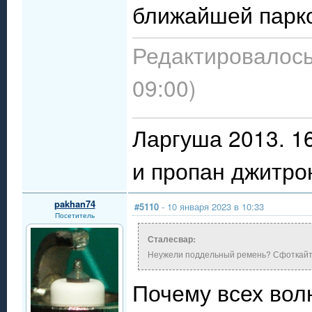
ближайшей парко
Редактировалось:
09:00)
Ларгуша 2013. 16
и пропан джитро
pakhan74
#5110
- 10 января 2023 в 10:33
Посетитель
Сталесвар:
Неужели поддельный ремень? Сфоткайте 
Почему всех вол