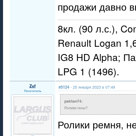
продажи давно в
8кл. (90 л.с.), C
Renault Logan 1,
IG8 HD Alpha; П
LPG 1 (1496).
Zuf
#5124
- 25 января 2023 в 07:49
Посетитель
pakhan74:
Ролики гены?
Ролики ремня, не