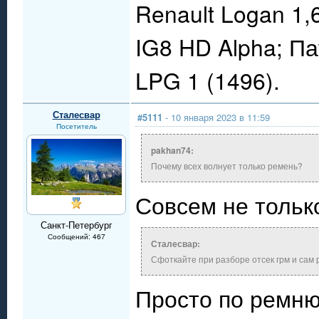
Renault Logan 1,
IG8 HD Alpha; П
LPG 1 (1496).
Сталесвар
#5111
- 10 января 2023 в 11:59
Посетитель
pakhan74:
Почему всех волнует только ремень?
Совсем не тольк
Санкт-Петербург
Сообщений: 467
Сталесвар:
Сфоткайте при разборе отсек грм и сам 
Просто по ремню