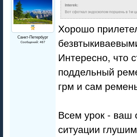
interek:
Вот сфоткал эндоскопом поршень в 1м 
Хорошо прилетел
Санкт-Петербург
безвтыкиваевым
Сообщений: 467
Интересно, что 
поддельный реме
грм и сам ремень
Всем урок - ваш
ситуации глушим