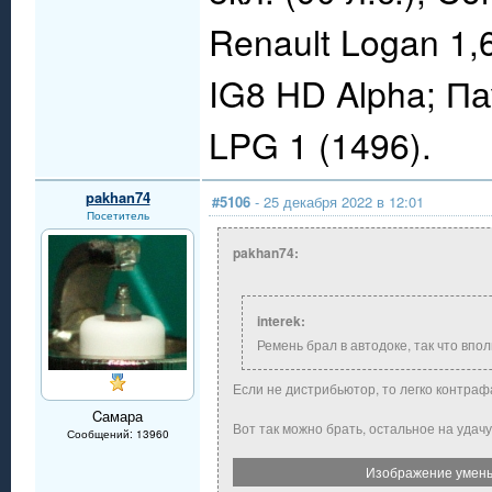
Renault Logan 1,
IG8 HD Alpha; П
LPG 1 (1496).
pakhan74
#5106
- 25 декабря 2022 в 12:01
Посетитель
pakhan74:
interek:
Ремень брал в автодоке, так что впо
Если не дистрибьютор, то легко контраф
Cамара
Вот так можно брать, остальное на удачу
Сообщений: 13960
Изображение умень