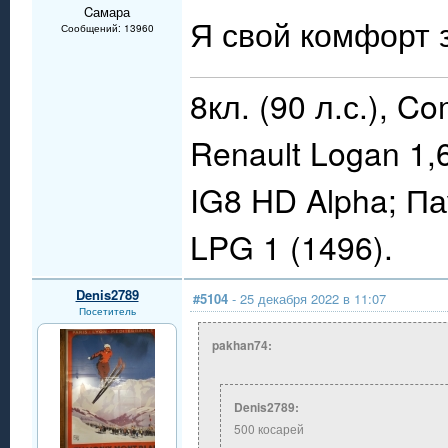
Cамара
Я свой комфорт з
Сообщений: 13960
8кл. (90 л.с.), C
Renault Logan 1,
IG8 HD Alpha; П
LPG 1 (1496).
Denis2789
#5104
- 25 декабря 2022 в 11:07
Посетитель
pakhan74:
Denis2789:
500 косарей