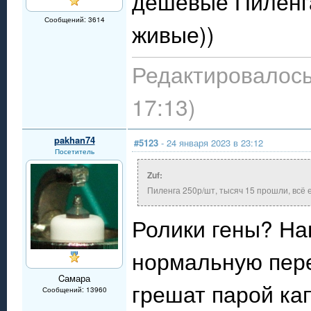
дешевые Пиленга
Сообщений: 3614
живые))
Редактировалось:
17:13)
pakhan74
#5123
- 24 января 2023 в 23:12
Посетитель
Zuf:
Пиленга 250р/шт, тысяч 15 прошли, всё 
Ролики гены? На
нормальную пере
Cамара
грешат парой ка
Сообщений: 13960