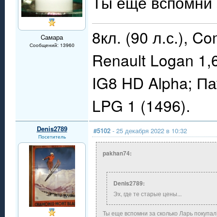
Ты еще вспомни з
8кл. (90 л.с.), C
Cамара
Сообщений: 13960
Renault Logan 1,
IG8 HD Alpha; П
LPG 1 (1496).
Denis2789
#5102
- 25 декабря 2022 в 10:32
Посетитель
pakhan74:
Denis2789:
Эх, где те старые цены...
Ты еще вспомни за сколько Ларь покупал)