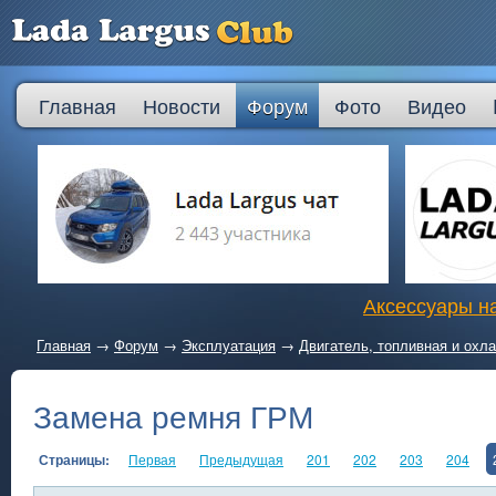
Главная
Новости
Форум
Фото
Видео
Аксессуары на
Главная
→
Форум
→
Эксплуатация
→
Двигатель, топливная и ох
Замена ремня ГРМ
Страницы:
Первая
Предыдущая
201
202
203
204