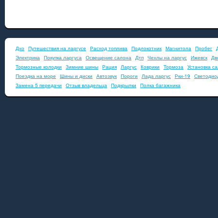
Дхо
Путешествия на ларгусе
Расход топлива
Подлокотник
Магнитола
Пробег
Электрика
Покупка ларгуса
Освещение салона
Дтп
Чехлы на ларгус
Ижевск
Дв
Тормозные колодки
Зимние шины
Рация
Ларгус
Коврики
Тормоза
Установка с
Поездка на море
Шины и диски
Автозвук
Пороги
Лада ларгус
Рки-19
Светодио
Замена 5 передачи
Отзыв владельца
Подкрылки
Полка багажника