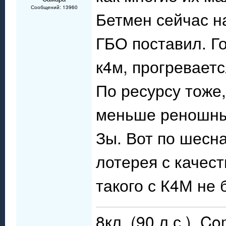
Сообщений: 13960
Бетмен сейчас на
ГБО поставил. Го
к4м, прогреваетс
По ресурсу тоже
меньше реношны
Зы. Вот по шесн
лотерея с качес
такого с К4М не 
8кл. (90 л.с.), C