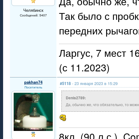
Да, обычно же, ч
Челябинск
Так было с проб
Сообщений: 5407
передних рычагов
Ларгус, 7 мест 
(с 11.2023)
pakhan74
#5118
- 23 января 2023 в 15:29
Посетитель
Denis2789:
Да, обычно же, что обязательно, то можн
8кл. (90 л.с.), C