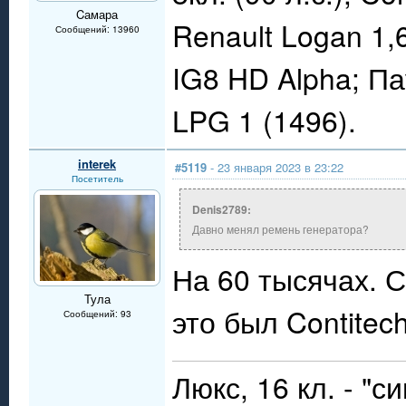
Cамара
Renault Logan 1,
Сообщений: 13960
IG8 HD Alpha; П
LPG 1 (1496).
interek
#5119
- 23 января 2023 в 23:22
Посетитель
Denis2789:
Давно менял ремень генератора?
На 60 тысячах. 
Тула
это был Contitec
Сообщений: 93
Люкс, 16 кл. - "