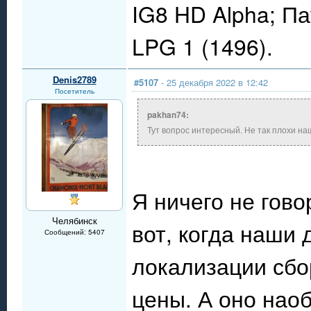
IG8 HD Alpha; П
LPG 1 (1496).
Denis2789
#5107
- 25 декабря 2022 в 12:42
Посетитель
pakhan74:
Тут вопрос интересный. Не так плохи на
Я ничего не гово
Челябинск
вот, когда наши 
Сообщений: 5407
локализации сбо
цены. А оно нао