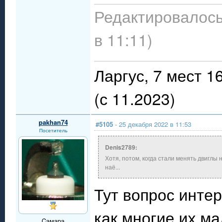
Редактировалось
в 11:11)
Ларгус, 7 мест 
(с 11.2023)
pakhan74
#5105
- 25 декабря 2022 в 11:53
Посетитель
Denis2789:
Хотя, потом, когда стали менять двиглы н
наё...
Тут вопрос инте
как многие их м
Cамара