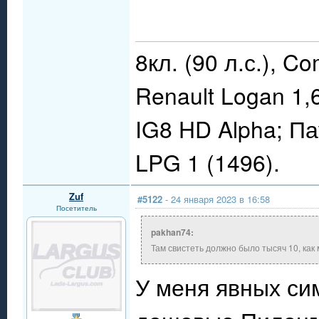
8кл. (90 л.с.), C
Renault Logan 1,
IG8 HD Alpha; П
LPG 1 (1496).
Zuf
#5122
- 24 января 2023 в 16:58
Посетитель
pakhan74:
Там свистеть должно было тысяч 10, как
У меня явных си