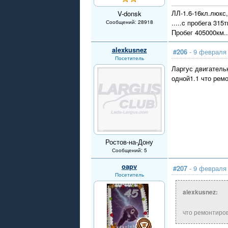
ЛЛ-1.6-16кл.люкс,
V-donsk
.....c пробега 315
Сообщений: 28918
Пробег 405000км..
alexkusnez
#206
- 9 февраля 
Посетитель
Ларгус двигательк
одной1.1 что рем
Ростов-на-Дону
Сообщений: 5
oapv
#207
- 9 февраля 
Посетитель
alexkusnez:
что ремонтиров