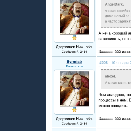
AngelDark:
частая ошибка н
даже новый за 
а часто заряжа
А неча хороший а
затаскивать, но к
Дзержинск Ниж. обл.
Эээээээ-ййй изво
Сообщений: 2484
Byrmistr
#203
- 19 января 
Посетитель
alexei:
А какая связь 
Чем холоднее, те
процессы в нём. 
можно заводить.
Эээээээ-ййй изво
Дзержинск Ниж. обл.
Сообщений: 2484