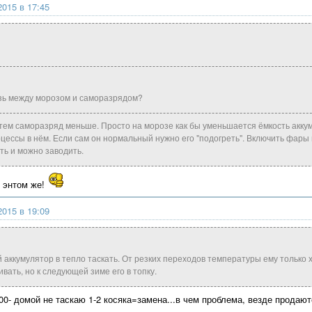
2015 в 17:45
язь между морозом и саморазрядом?
тем саморазряд меньше. Просто на морозе как бы уменьшается ёмкость акку
цессы в нём. Если сам он нормальный нужно его "подогреть". Включить фары 
ь и можно заводить.
б энтом же!
2015 в 19:09
 аккумулятор в тепло таскать. От резких переходов температуры ему только х
вать, но к следующей зиме его в топку.
00- домой не таскаю 1-2 косяка=замена...в чем проблема, везде продают