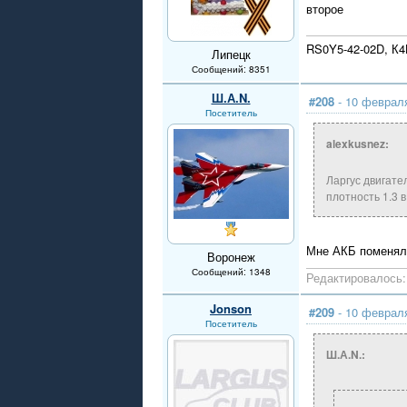
второе
RS0Y5-42-02D, К
Липецк
Сообщений: 8351
Ш.А.N.
#208
- 10 февраля
Посетитель
alexkusnez:
Ларгус двигате
плотность 1.3 
Мне АКБ поменяли 
Воронеж
Сообщений: 1348
Редактировалось: 
Jonson
#209
- 10 февраля
Посетитель
Ш.А.N.: