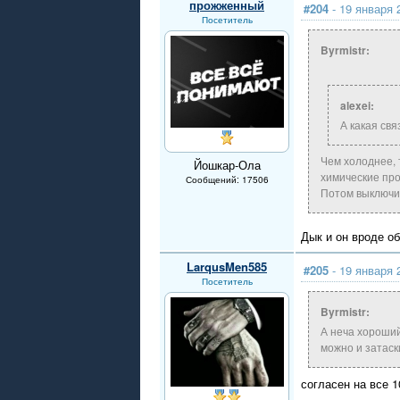
прожженный
#204
- 19 января 
Посетитель
Byrmistr:
alexei:
А какая св
Чем холоднее, 
Йошкар-Ола
химические про
Сообщений: 17506
Потом выключит
Дык и он вроде о
LarqusMen585
#205
- 19 января 
Посетитель
Byrmistr:
А неча хороший
можно и затаски
согласен на все 1