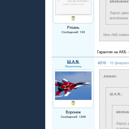
alexkusnez
Ларгус двиг
всехбанках 
Рязань
Сообщений: 103
Мне АКБ поменя
Гарантия на АКБ -
Ш.А.N.
#210
- 10 февраля
Посетитель
Jonson:
Ш.А.N.:
Воронеж
alexkus
Сообщений: 1348
Ларгус 
стартер