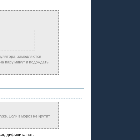
мулятора, замедляются
на пару минут и подождать.
уже. Если в мороз не крутит
ся, дифицита нет.