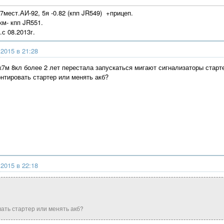
7мест.АИ-92, 5я -0.82 (кпп JR549) +прицеп.
ткм- кпп JR551.
.с 08.2013г.
2015 в 21:28
7м 8кл более 2 лет перестала запускаться мигают сигнализаторы старте
онтировать стартер или менять акб?
2015 в 22:18
ать стартер или менять акб?