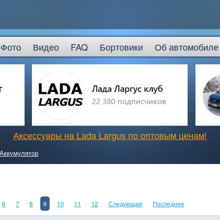
Фото
Видео
FAQ
Бортовики
Об автомобиле
Аксессуары на Lada Largus по оптовым ценам!
Аккумулятор
6
7
8
9
10
11
12
Следующая
Последняя