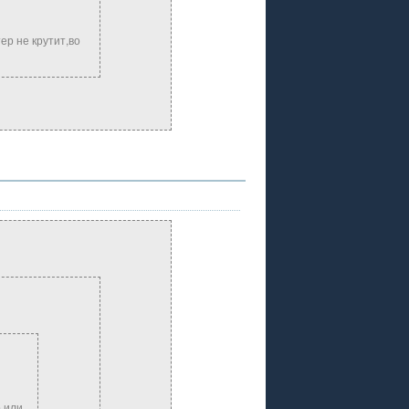
ер не крутит,во
р или