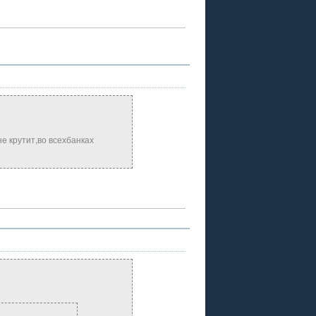
е крутит,во всехбанках