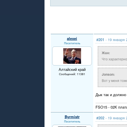
alexei
#201
- 19 января 
Посетитель
Жан:
Что характерно
Алтайский край
Jonson:
Сообщений: 11381
Вот у меня тож
Дык так и должно 
FSO15 - 02K плат
Byrmistr
#202
- 19 января 
Посетитель