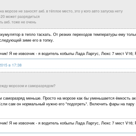
а морозе не заносят акб. в тёплое место, это у кого авто запуска нету
-20 может разрядиться
ть акб. тоже не очень
ккумулятор в тепло таскать. От резких переходов температуры ему тольк
 следующей зиме его в топку.
зчик! Я не извозчик - я водитель кобылы Лада Ларгус, Люкс 7 мест V16;
2015 в 17:38
между морозом и саморазрядом?
м саморазряд меньше. Просто на морозе как бы уменьшается ёмкость а
Если сам он нормальный нужно его "подогреть". Включить фары на пару
зчик! Я не извозчик - я водитель кобылы Лада Ларгус, Люкс 7 мест V16;