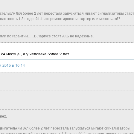
:
ательк7м 8кл более 2 лет перестала запускаться мигают сигнализаторы старт
плотность 1.3 в одной1.1 что ремонтировать стартер или менять акб?
ли по гарантии.......В Ларгусе стоят АКБ не надёжные.
 24 месяца , а у человека более 2 лет
 2015 в 10:14
nez:
двигательк7м 8кл более 2 лет перестала запускаться мигают сигнализаторы
 не крутит,во всехбанках плотность 1.3 в одной1.1 что ремонтировать старте