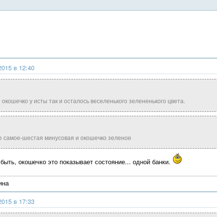
2015 в 12:40
 окошечко у исты так и осталось веселенького зелененького цвета.
е самое-шестая минусовая и окошечко зеленое
быть, окошечко это показывает состояние... одной банки.
ина
2015 в 17:33