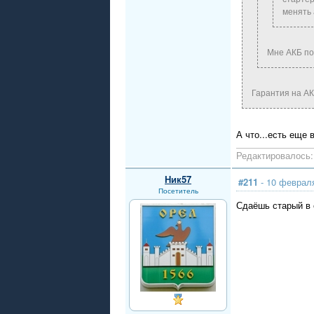
менять 
Мне АКБ пом
Гарантия на АКБ
А что...есть еще
Редактировалось: 
Ник57
#211
- 10 февраля
Посетитель
Сдаёшь старый в 