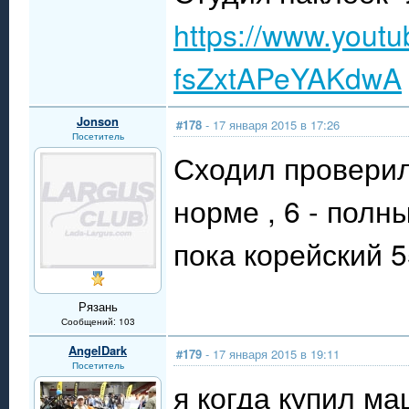
https://www.yout
fsZxtAPeYAKdwA
Jonson
#178
- 17 января 2015 в 17:26
Посетитель
Сходил проверил
норме , 6 - полн
пока корейский 5
Рязань
Сообщений: 103
AngelDark
#179
- 17 января 2015 в 19:11
Посетитель
я когда купил м