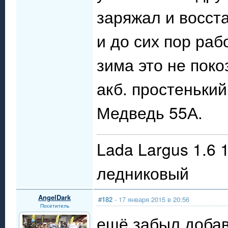
заряжал и восст
и до сих пор раб
зима это не поко
акб. простеньки
Медведь 55А.
Lada Largus 1.6 
ледниковый
AngelDark
#182
- 17 января 2015 в 20:56
Посетитель
ещё забыл добав