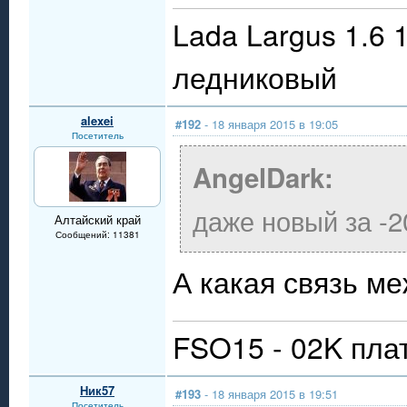
Lada Largus 1.6 
ледниковый
alexei
#192
- 18 января 2015 в 19:05
Посетитель
AngelDark:
даже новый за -2
Алтайский край
Сообщений: 11381
А какая связь м
FSO15 - 02K пла
Ник57
#193
- 18 января 2015 в 19:51
Посетитель