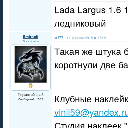
Lada Largus 1.6 
ледниковый
Smirnoff
#177
- 17 января 2015 в 17:06
Посетитель
Такая же штука б
коротнули две ба
Пермский край
Клубные наклейк
Сообщений: 1362
vinil59@yandex.r
Студия наклеек 