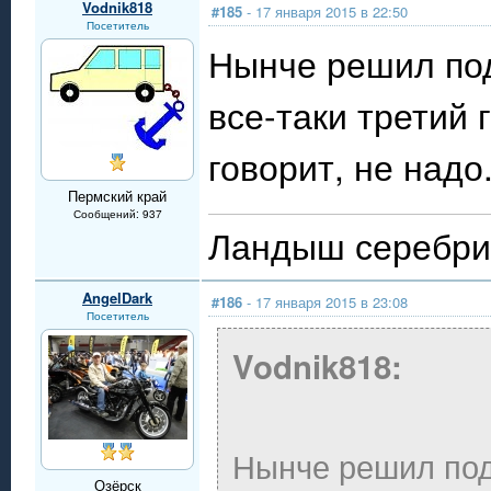
Vodnik818
#185
- 17 января 2015 в 22:50
Посетитель
Нынче решил под
все-таки третий 
говорит, не надо
Пермский край
Сообщений: 937
Ландыш серебри
AngelDark
#186
- 17 января 2015 в 23:08
Посетитель
Vodnik818:
Нынче решил под
Озёрск