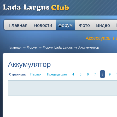
Главная
Новости
Форум
Фото
Видео
Аксессуары на
Главная
→
Форум
→
Форум Lada Largus
→
Аккумулятор
Аккумулятор
Страницы:
Первая
Предыдущая
4
5
6
7
8
9