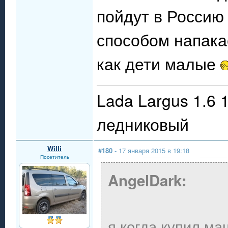
пойдут в Россию 
способом напака
как дети малые
Lada Largus 1.6 
ледниковый
Willi
#180
- 17 января 2015 в 19:18
Посетитель
AngelDark:
я когда купил м