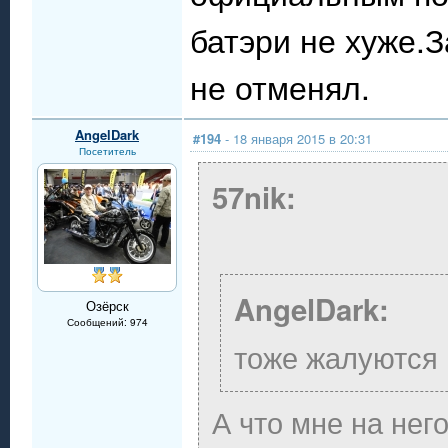
батэри не хуже.
не отменял.
AngelDark
#194
- 18 января 2015 в 20:31
Посетитель
57nik:
AngelDark:
Озёрск
Сообщений: 974
тоже жалуются 
А что мне на нег