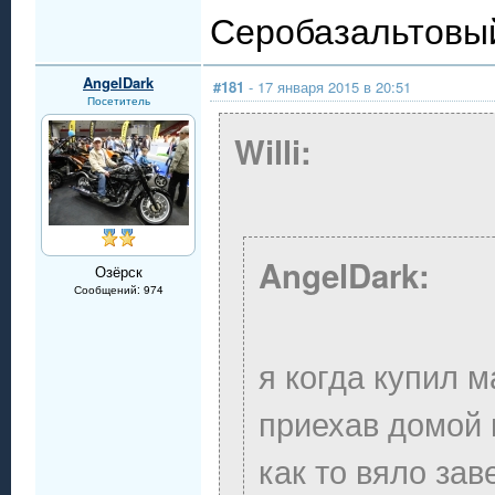
Серобазальтовый
AngelDark
#181
- 17 января 2015 в 20:51
Посетитель
Willi:
AngelDark:
Озёрск
Сообщений: 974
я когда купил 
приехав домой
как то вяло зав