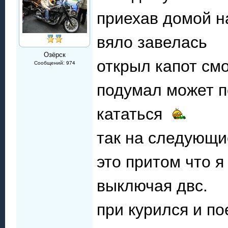
приехав домой н
вяло завелась
Озёрск
открыл капот смо
Сообщений: 974
подумал может п
кататься
так на следующи
это притом что я
выключая двс.
при курился и по