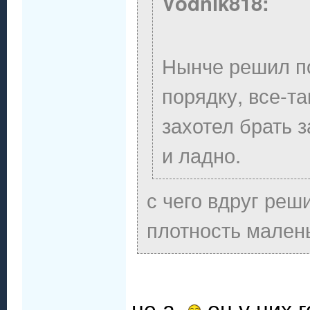
Vodnik818:
Нынче решил п
порядку, все-та
захотел брать з
и ладно.
с чего вдруг реш
плотность мален
не а,
он у них 