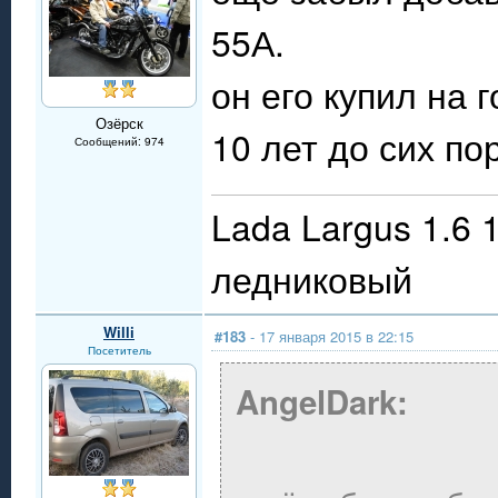
55А.
он его купил на 
Озёрск
10 лет до сих по
Сообщений: 974
Lada Largus 1.6 
ледниковый
Willi
#183
- 17 января 2015 в 22:15
Посетитель
AngelDark: