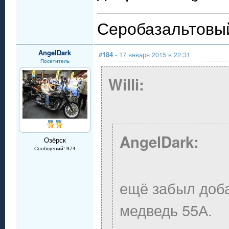
Серобазальтовый
AngelDark
#184
- 17 января 2015 в 22:31
Посетитель
Willi:
AngelDark:
Озёрск
Сообщений: 974
ещё забыл доба
медведь 55А.