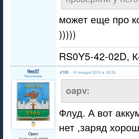
может еще про к
)))))
RS0Y5-42-02D, 
Ник57
#190
- 18 января 2015 в 18:25
Посетитель
oapv:
Флуд. А вот акку
нет ,заряд хорош
Орел
Сообщений: 15325