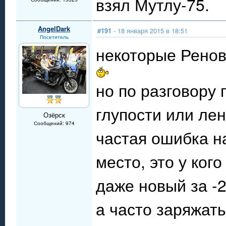
взял Мутлу-75.
AngelDark
#191
- 18 января 2015 в 18:51
Посетитель
некоторые Ренов
но по разговору 
глупости или лен
Озёрск
Сообщений: 974
частая ошибка на
место, это у кого
даже новый за -
а часто заряжать