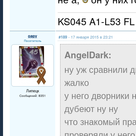
KS045 A1-L53 FL
oapv
#189
- 17 января 2015 в 23:21
Посетитель
AngelDark:
ну уж сравнили д
жалко
Липецк
у него дворники 
Сообщений: 8351
дубеют ну ну
что знакомый пра
проверяли у него