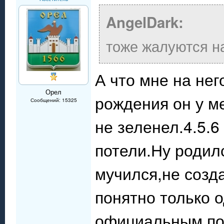
AngelDark:
тоже жалуются н
А что мне на нег
Орел
рождения он у м
Сообщений: 15325
не зеленел.4.5.6
потели.Ну родил
мучился,не созд
понятно только 
официальным пос