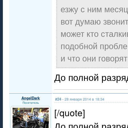
езжу с ним месяц
вот думаю звони
может кто сталк
подобной пробл
и что они говоря
До полной разря
AngelDark
#24
- 28 января 2014 в 18:34
Посетитель
[/quote]
До полной разря