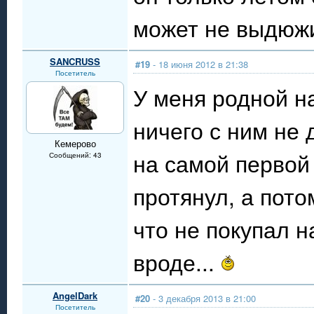
может не выдюж
SANCRUSS
#19
- 18 июня 2012 в 21:38
Посетитель
У меня родной на
ничего с ним не 
Кемерово
на самой первой
Сообщений: 43
протянул, а пото
что не покупал н
вроде...
AngelDark
#20
- 3 декабря 2013 в 21:00
Посетитель