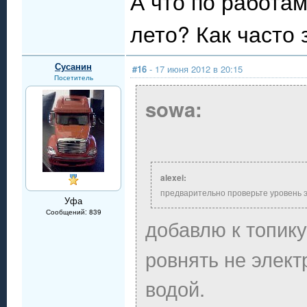
А что по работа
лето? Как часто 
Сусанин
#16
- 17 июня 2012 в 20:15
Посетитель
sowa:
alexei:
предварительно проверьте уровень э
Уфа
Сообщений: 839
добавлю к топик
ровнять не элек
водой.