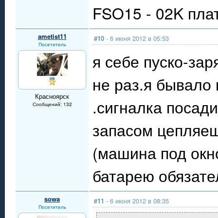
FSO15 - 02K пла
ametist11
#10
- 6 июня 2012 в 05:53
Посетитель
я себе пуско-зар
не раз.я бывало
Красноярск
.сигналка посад
Сообщений: 132
запасом цепляеш
(машина под окн
батарею обязате
sowa
#11
- 6 июня 2012 в 08:35
Посетитель