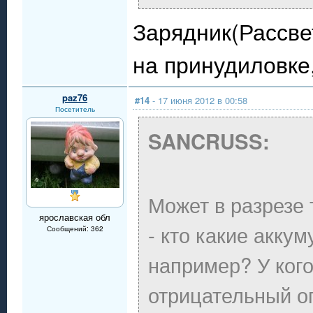
Зарядник(Рассве
на принудиловке,
paz76
#14
- 17 июня 2012 в 00:58
Посетитель
SANCRUSS:
Может в разрезе 
ярославская обл
- кто какие акку
Сообщений: 362
например? У ког
отрицательный о