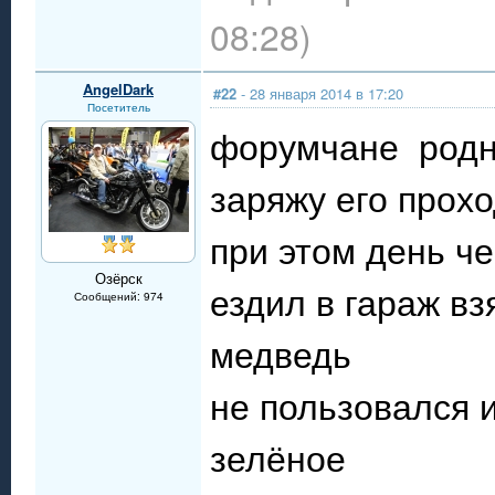
08:28)
AngelDark
#22
- 28 января 2014 в 17:20
Посетитель
форумчане родн
заряжу его прохо
при этом день че
Озёрск
ездил в гараж вз
Сообщений: 974
медведь
не пользовался и
зелёное