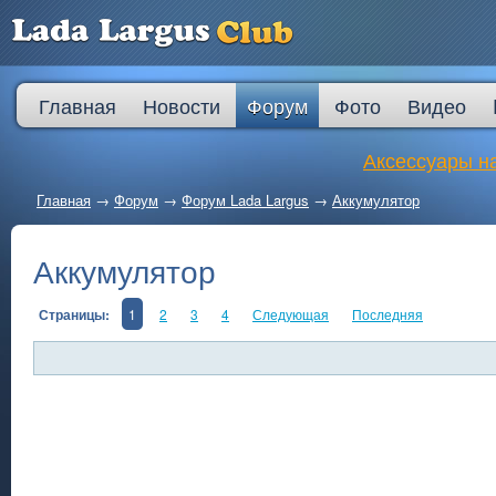
Главная
Новости
Форум
Фото
Видео
Аксессуары на
Главная
→
Форум
→
Форум Lada Largus
→
Аккумулятор
Аккумулятор
Страницы:
1
2
3
4
Следующая
Последняя