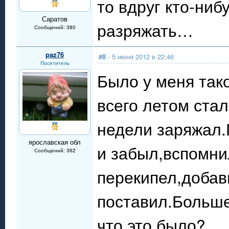
то вдруг кто-ниб
Саратов
разряжать…
Сообщений: 380
paz76
#8
- 5 июня 2012 в 22:46
Посетитель
Было у меня так
всего летом стал
недели заряжал.
ярославская обл
и забыл,вспомнил
Сообщений: 362
перекипел,добав
поставил.Больше 
что это было?