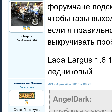
форумчане подск
чтобы газы выхо
если я правильн
Озёрск
выкручивать про
Сообщений: 974
Lada Largus 1.6 
ледниковый
Евгений на Логане
#21
- 4 декабря 2013 в 08:27
Посетитель
AngelDark:
трубочка у акум.
Санкт-Петербург,