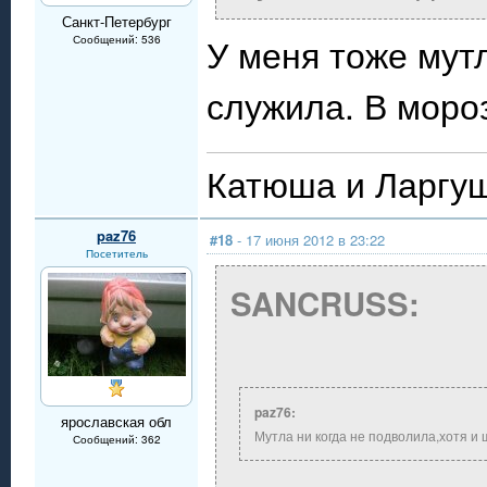
Санкт-Петербург
У меня тоже мутл
Сообщений: 536
служила. В моро
Катюша и Ларгуш
paz76
#18
- 17 июня 2012 в 23:22
Посетитель
SANCRUSS:
paz76:
ярославская обл
Мутла ни когда не подволила,хотя и 
Сообщений: 362