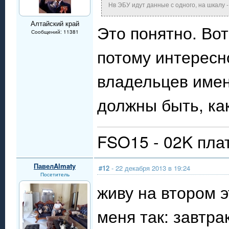
Нв ЭБУ идут данные с одного, на шкалу - 
Алтайский край
Это понятно. Вот
Сообщений: 11381
потому интересн
владельцев именн
должны быть, ка
FSO15 - 02K пла
ПавелAlmaty
#12
- 22 декабря 2013 в 19:24
Посетитель
живу на втором э
меня так: завтра