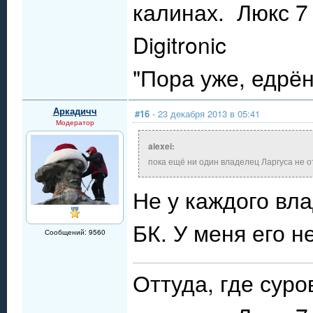
калинах. Люкс 7 
Digitronic
"Пора уже, едрё
Аркадичч
#16
- 23 декабря 2013 в 05:41
Модератор
alexei:
пока ещё ни один владелец Ларгуса не от
Не у каждого вл
БК. У меня его н
Сообщений: 9560
Оттуда, где сур