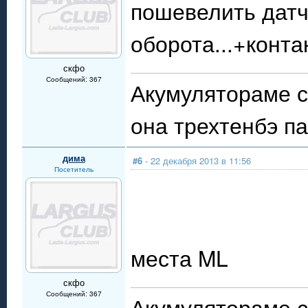
пошевелить датч
оборота...+конта
скфо
Сообщений: 367
Акумулятораме с
она трехтенбэ п
дима
#6
- 22 декабря 2013 в 11:56
Посетитель
места ML
скфо
Сообщений: 367
Акумулятораме с