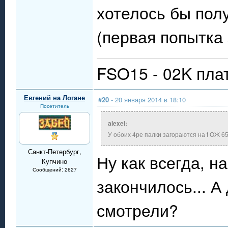
хотелось бы пол
(первая попытка
FSO15 - 02K пла
Евгений на Логане
#20
- 20 января 2014 в 18:10
Посетитель
alexei:
У обоих 4ре палки загораются на t ОЖ 65
Санкт-Петербург,
Ну как всегда, н
Купчино
Сообщений: 2627
закончилось... 
смотрели?