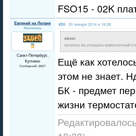
FSO15 - 02K пла
Евгений на Логане
#24
- 20 января 2014 в 18:28
Посетитель
alexei:
хотелось бы услышать компетентный отв
Санкт-Петербург,
Ещё как хотелось
Купчино
Сообщений: 2627
этом не знает. Н
БК - предмет пе
жизни термостат
Редактировалось: