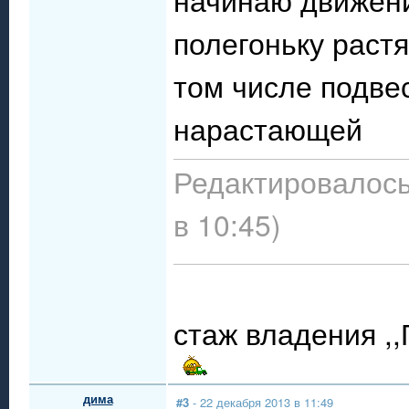
полегоньку растя
том числе подве
нарастающей
Редактировалось
в 10:45)
стаж владения ,,
дима
#3
- 22 декабря 2013 в 11:49