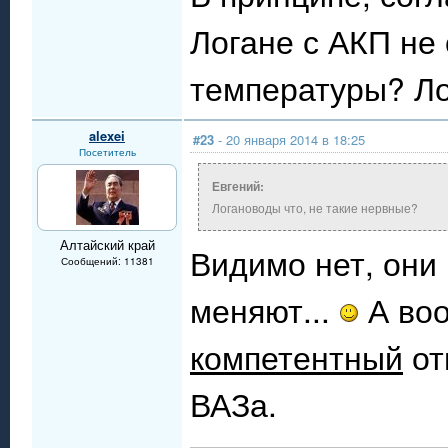
Логане с АКП не
температуры? Ло
alexei
#23
- 20 января 2014 в 18:25
Посетитель
Евгений:
Логановоды что, не такие нервные?
Алтайский край
Видимо нет, они 
Сообщений: 11381
меняют...
А воо
компетентный
от
ВАЗа.