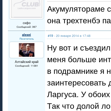
Акумулятораме с
она трехтенбэ п
скфо
Сообщений: 367
alexei
#19
- 20 января 2014 в 17:48
Посетитель
Ну вот и съездил
меня больше инт
Алтайский край
Сообщений: 11381
в подрамнике я 
заинтересовать 
Ларгуса. У обоих
Так что долой ло