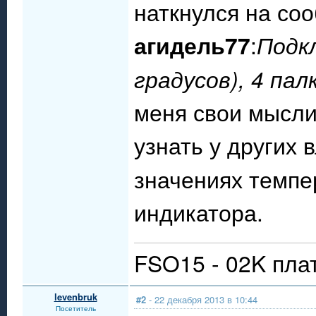
наткнулся на со
агидель77
:
Подкл
градусов), 4 палк
меня свои мысли
узнать у других
значениях темпе
индикатора.
FSO15 - 02K пла
levenbruk
#2
- 22 декабря 2013 в 10:44
Посетитель