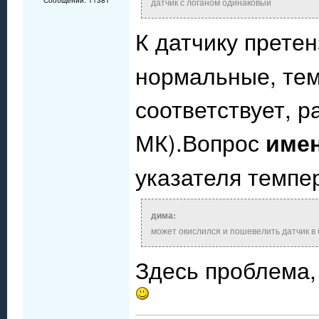
Сообщений: 11381
датчик с логаном одинаковый
К датчику прете
нормальные, тем
соответствует, р
МК).Вопрос
име
указателя темпе
дима:
может окислился и пошевелить датчик в
Здесь проблема, 