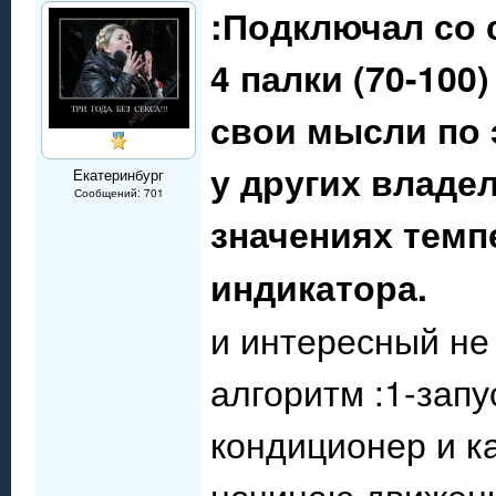
:Подключал со с
4 палки (70-100)
свои мысли по 
у других владе
Екатеринбург
Сообщений: 701
значениях темп
индикатора.
В
и интересный не
алгоритм :1-запу
кондиционер и к
начинаю движени