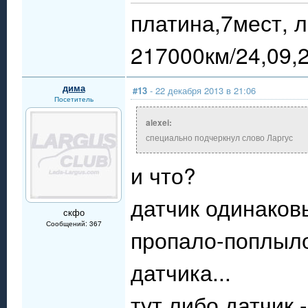
платина,7мест, л
217000км/24,09,
дима
#13
- 22 декабря 2013 в 21:06
Посетитель
alexei:
специально подчеркнул слово Ларгус
и что?
датчик одинаков
скфо
Сообщений: 367
пропало-поплыло
датчика...
тут либо датчик 