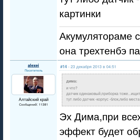
картинки
Акумулятораме с
она трехтенбэ п
alexei
#14
- 23 декабря 2013 в 04:51
Посетитель
дима:
и что?
датчик одинаковый,приборка тоже...ищит
Алтайский край
тут либо датчик -корпус -блок,либо места
Сообщений: 11381
Эх Дима,при всех
эффект будет об