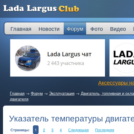
Главная
Новости
Форум
Фото
Видео
Аксессуары на
Главная
→
Форум
→
Эксплуатация
→
Двигатель, топливная и ох
двигателя
Указатель температуры двигат
Страницы:
1
2
3
4
Следующая
Последняя