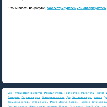
Чтобы писать на форуме,
зарегистрируйтесь
или авторизуйтесь
.
Дхо
Путешествия на ларгусе
Расход топлива
Подлокотник
Магнитола
Пробег
Электрика
Покупка ларгуса
Освещение салона
Дтп
Чехлы на ларгус
Ижевск
Дв
Тормозные колодки
Зимние шины
Рация
Ларгус
Коврики
Тормоза
Установка с
Поездка на море
Шины и диски
Автозвук
Пороги
Лада ларгус
Рки-19
Светодио