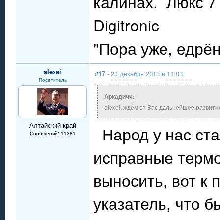
калинах. Люкс 7 
Digitronic
"Пора уже, едрё
alexei
#17
- 23 декабря 2013 в 11:03
Посетитель
Аркадичч:
alexei, ждём от Вас дальнейшее развити
Алтайский край
Народ у нас ста
Сообщений: 11381
исправные термо
выносить, вот к
указатель, что б