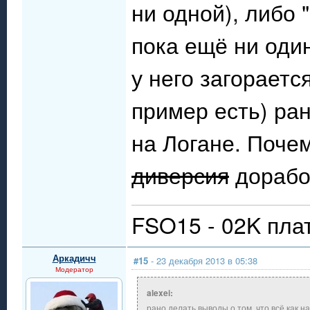
ни одной), либо 
пока ещё ни один
у него загораетс
пример есть) ран
на Логане. Почем
диверсия
дорабо
FSO15 - 02K пла
Аркадичч
#15
- 23 декабря 2013 в 05:38
Модератор
alexei:
рано делать выводы о том, что всё как н