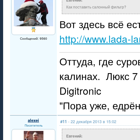
Евгений:
Как поставить салонный фильтр?
Вот здесь всё ес
http://www.lada-l
Сообщений: 9560
Оттуда, где сур
калинах. Люкс 7 
Digitronic
"Пора уже, едрё
alexei
#11
- 22 декабря 2013 в 15:02
Посетитель
Евгений: