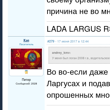
причина не во м
LADA LARGUS R
Кэп
#279
- 17 июня 2017 в 12:44
Посетитель
andrey_kmv:
У меня был логан 2008 г.в., водительско
Во во-если даже 
Питер
Ларгусах и подав
Сообщений: 2028
опрошенных мно