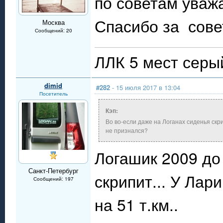
по советам ува
Спасибо за сове
Москва
Сообщений: 20
ЛЛК 5 мест серы
dimid
#282
- 15 июля 2017 в 13:04
Посетитель
Кэп:
Во во-если даже на Логанах сиденья скр
не признался?
Логашик 2009 до 
Санкт-Петербург
скрипит... У Лар
Сообщений: 197
на 51 т.км..