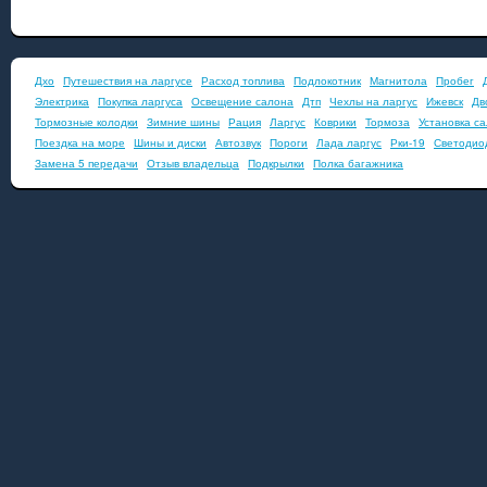
Дхо
Путешествия на ларгусе
Расход топлива
Подлокотник
Магнитола
Пробег
Электрика
Покупка ларгуса
Освещение салона
Дтп
Чехлы на ларгус
Ижевск
Дв
Тормозные колодки
Зимние шины
Рация
Ларгус
Коврики
Тормоза
Установка с
Поездка на море
Шины и диски
Автозвук
Пороги
Лада ларгус
Рки-19
Светодио
Замена 5 передачи
Отзыв владельца
Подкрылки
Полка багажника