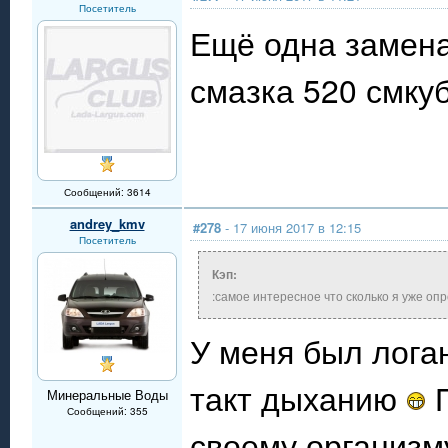
Посетитель
Ещё одна замен
смазка 520 смкуб
Сообщений: 3614
andrey_kmv
#278
- 17 июня 2017 в 12:15
Посетитель
Кэп:
:самое интересное что сколько я уже опр
У меня был логан
такт дыханию
П
Минеральные Воды
Сообщений: 355
своему организму