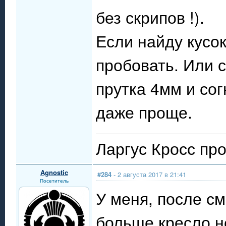
без скрипов !).
Если найду кусо
пробовать. Или с
прутка 4мм и сог
даже проще.
Ларгус Кросс пр
Agnostic
#284
- 2 августа 2017 в 21:41
Посетитель
У меня, после см
больше кресло н