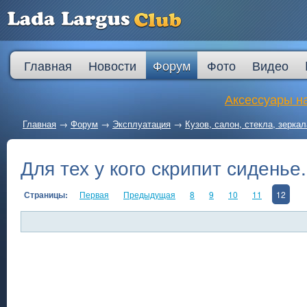
Главная
Новости
Форум
Фото
Видео
Аксессуары на
Главная
→
Форум
→
Эксплуатация
→
Кузов, салон, стекла, зеркал
Для тех у кого скрипит сиденье.
Страницы:
Первая
Предыдущая
8
9
10
11
12