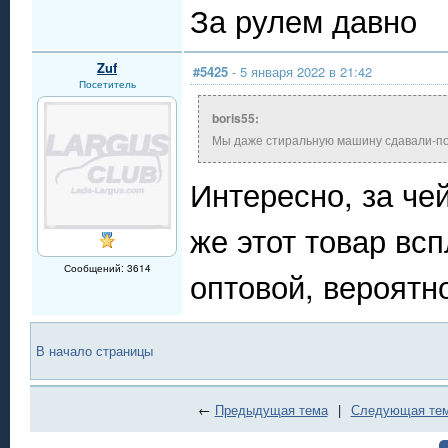
За рулем давно
Zuf
#5425
- 5 января 2022 в 21:42
Посетитель
boris55:
Мы даже стиральную машину сдавали-п
Интересно, за че
же этот товар вс
Сообщений: 3614
оптовой, вероятн
В начало страницы
←
Предыдущая тема
|
Следующая те