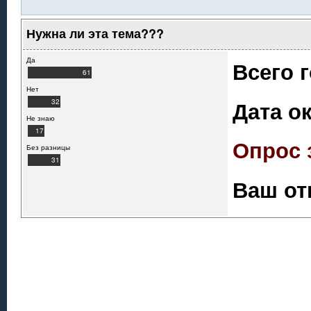
Нужна ли эта тема???
Да
Всего 
61
Нет
Дата о
32
Не знаю
17
Опрос 
Без разницы
31
Ваш от