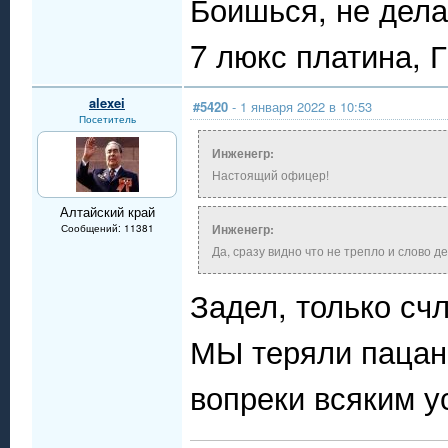
Боишься, не дела
7 люкс платина, 
alexei
#5420
- 1 января 2022 в 10:53
Посетитель
Инженегр:
Настоящий офицер!
Алтайский край
Инженегр:
Сообщений: 11381
Да, сразу видно что не трепло и слово 
Задел, только счл
МЫ теряли пацано
вопреки всяким у