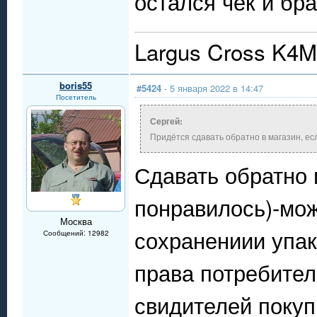
остался чек и бра
Largus Cross K4M 
boris55
#5424
- 5 января 2022 в 14:47
Посетитель
Сергей:
Придётся сдавать обратно в магазин, ес
Сдавать обратно 
понравилось)-мож
Москва
сохранениии упак
Сообщений: 12982
права потребител
свидителей покуп