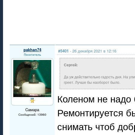
pakhan74
#5401
- 26 декабря 2021 в 12:16
Посетитель
Сергей:
Да уж действительно гадость дня. На ул
греет. Лучше бы наоборот было.
Коленом не надо 
Ремонтируется бы
Cамара
Сообщений: 13960
снимать чтоб доб