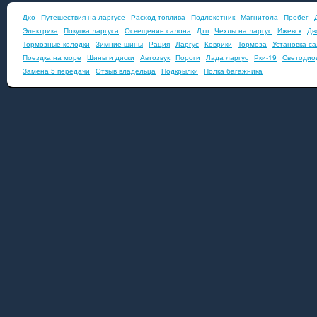
Дхо
Путешествия на ларгусе
Расход топлива
Подлокотник
Магнитола
Пробег
Электрика
Покупка ларгуса
Освещение салона
Дтп
Чехлы на ларгус
Ижевск
Дв
Тормозные колодки
Зимние шины
Рация
Ларгус
Коврики
Тормоза
Установка с
Поездка на море
Шины и диски
Автозвук
Пороги
Лада ларгус
Рки-19
Светодио
Замена 5 передачи
Отзыв владельца
Подкрылки
Полка багажника