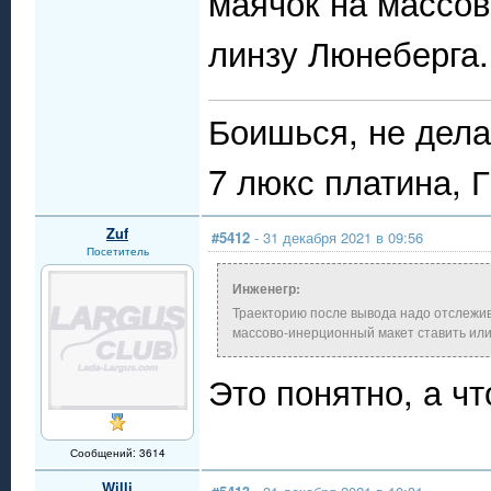
маячок на массов
линзу Люнеберга.
Боишься, не дела
7 люкс платина, 
Zuf
#5412
- 31 декабря 2021 в 09:56
Посетитель
Инженегр:
Траекторию после вывода надо отслежив
массово-инерционный макет ставить или
Это понятно, а ч
Сообщений: 3614
Willi