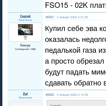
FSO15 - 02K плат
Сергей
#5421
- 4 января 2022 в 21:20
Посетитель
Купил себе эва ко
оказалась недолг
Кикнур
педалькой газа и
Сообщений: 1266
а просто обрезал 
будут падать мим
сдавать обратно в
Zuf
#5422
- 5 января 2022 в 12:55
Посетитель
Сергей: