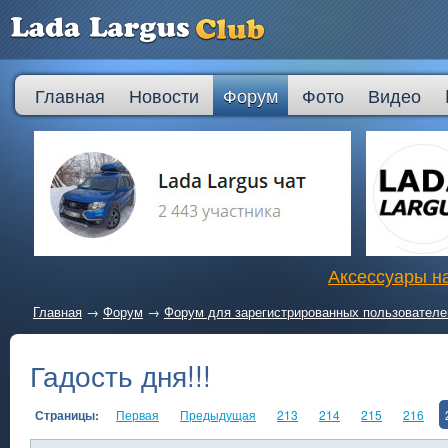
Главная
Новости
Форум
Фото
Видео
Аксессуары на
Главная
→
Форум
→
Форум для зарегистрированных пользователе
Гадость дня!!!
Страницы:
Первая
Предыдущая
213
214
215
216