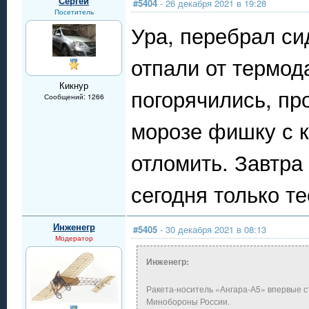
Сергей
#5404
- 26 декабря 2021 в 19:28
Посетитель
Ура, перебрал си
отпали от термода
Кикнур
погорячились, пр
Сообщений: 1266
морозе фишку с к
отломить. Завтра
сегодня только т
Инженегр
#5405
- 30 декабря 2021 в 08:13
Модератор
Инженегр:
Ракета-носитель «Ангара-А5» впервые с
Минобороны России.