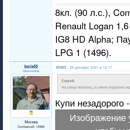
8кл. (90 л.с.), Co
Renault Logan 1,6
IG8 HD Alpha; П
LPG 1 (1496).
boris55
#5402
- 26 декабря 2021 в 12:17
Посетитель
Сергей:
На улице морозец, а у меня подогрев си
Купи незадорого -
Изображение 
Москва
Сообщений: 12982