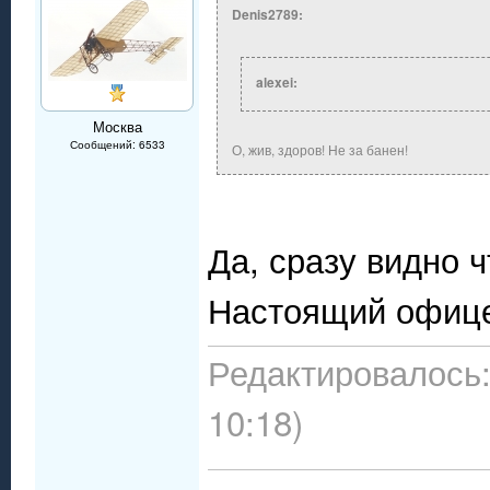
Denis2789:
alexei:
Москва
Сообщений: 6533
О, жив, здоров! Не за банен!
Да, сразу видно ч
Настоящий офиц
Редактировалось:
10:18)