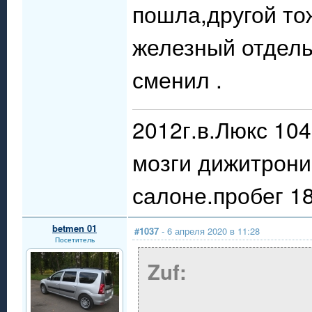
пошла,другой то
железный отдель
сменил .
2012г.в.Люкс 10
мозги дижитрони
салоне.пробег 18
betmen 01
#1037
- 6 апреля 2020 в 11:28
Посетитель
Zuf: