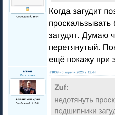
Когда загудит по
Сообщений: 3614
проскальзывать 
загудят. Думаю 
перетянутый. По
ещё покажу при 
alexei
#1039
- 6 апреля 2020 в 12:44
Посетитель
Zuf:
недотянуть проск
Алтайский край
Сообщений: 11381
подшипники загу