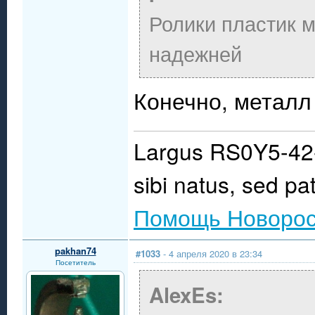
Ролики пластик м
надежней
Конечно, металл
Largus RS0Y5-42-
sibi natus, sed pat
Помощь Новорос
pakhan74
#1033
- 4 апреля 2020 в 23:34
Посетитель
AlexEs: