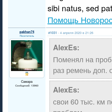
sibi natus, sed pat
Помощь Новорос
pakhan74
#1031
- 4 апреля 2020 в 21:26
Посетитель
AlexEs:
Поменял на пробе
раз ремень доп. 
Cамара
Сообщений: 13960
AlexEs:
свои 60 тыс. км 