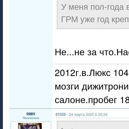
У меня пол-года 
ГРМ уже год креп
Не...не за что.Н
2012г.в.Люкс 10
мозги дижитрони
салоне.пробег 18
oapv
#1028
- 24 марта 2020 в 20:34
Посетитель