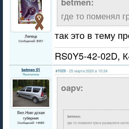
betmen:
где то поменял г
так это в тему п
Липецк
Сообщений: 8351
RS0Y5-42-02D, 
betmen 01
#1029
- 25 марта 2020 в 10:24
Посетитель
oapv:
Вел.Новг-дская
betmen:
губерния
где то поменял грм и развалися натя
Сообщений: 14680