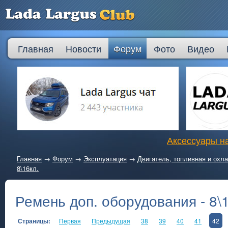
Главная
Новости
Форум
Фото
Видео
Аксессуары на
Главная
→
Форум
→
Эксплуатация
→
Двигатель, топливная и ох
8\16кл.
Ремень доп. оборудования - 8\1
Страницы:
Первая
Предыдущая
38
39
40
41
42