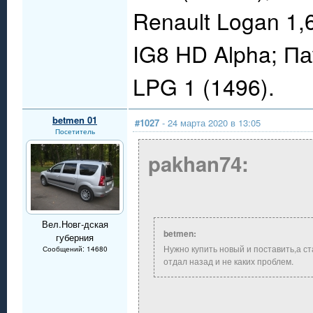
Renault Logan 1,
IG8 HD Alpha; П
LPG 1 (1496).
betmen 01
#1027
- 24 марта 2020 в 13:05
Посетитель
pakhan74:
Вел.Новг-дская
betmen:
губерния
Нужно купить новый и поставить,а ст
Сообщений: 14680
отдал назад и не каких проблем.