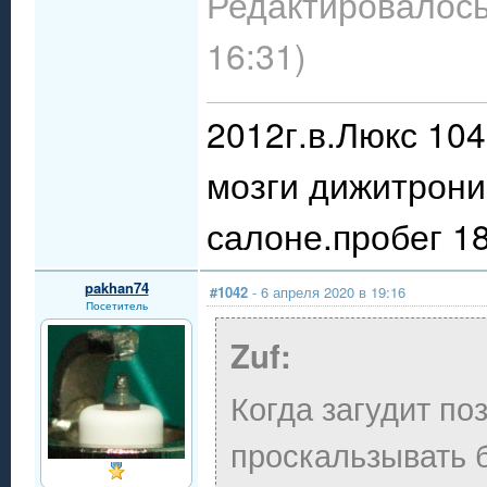
Редактировалось:
16:31)
2012г.в.Люкс 10
мозги дижитрони
салоне.пробег 18
pakhan74
#1042
- 6 апреля 2020 в 19:16
Посетитель
Zuf:
Когда загудит поз
проскальзывать 