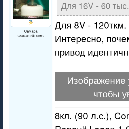
Для 16V - 60 тыс.
Для 8V - 120ткм.
Cамара
Интересно, поче
Сообщений: 13960
привод идентич
Изображение 
чтобы у
8кл. (90 л.с.), C
Renault Logan 1,