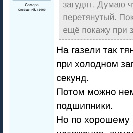
загудят. Думаю 
Cамара
Сообщений: 13960
перетянутый. По
ещё покажу при з
На газели так тя
при холодном за
секунд.
Потом можно нем
подшипники.
Но по хорошему 
натяжения, дума