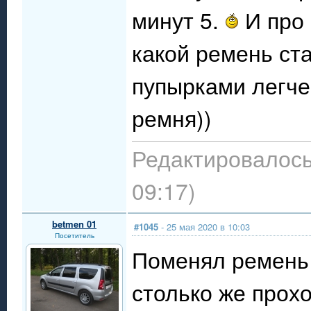
минут 5.
И про 
какой ремень ста
пупырками легче
ремня))
Редактировалось:
09:17)
betmen 01
#1045
- 25 мая 2020 в 10:03
Посетитель
Поменял ремень
столько же прох