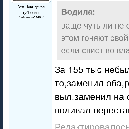
Вел.Новг-дская
Водила:
губерния
Сообщений: 14680
ваще чуть ли не 
этом гоняют свой
если свист во в
За 155 тыс небыл
то,заменил оба,
выл,заменил на 
поливал переста
Редактировалось: