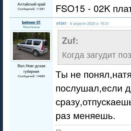
Алтайский край
FSO15 - 02K пла
Сообщений: 11381
betmen 01
#1041
- 6 апреля 2020 в 16:31
Посетитель
Zuf:
Когда загудит поз
Вел.Новг-дская
Ты не понял,натя
губерния
Сообщений: 14680
послушал,если д
сразу,отпускаеш
раз меняешь.