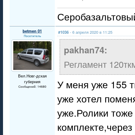
Серобазальтовый
betmen 01
#1036
- 6 апреля 2020 в 11:25
Посетитель
pakhan74:
Регламент 120тк
Вел.Новг-дская
У меня уже 155 т
губерния
Сообщений: 14680
уже хотел помен
уже.Ролики тоже
комплекте,через