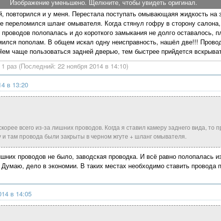
Изображение уменьшено. Щелкните, чтобы увидеть оригинал.
, повторился и у меня. Перестала поступать омывающаяя жидкость на з
ре переломился шланг омывателя. Когда стянул гофру в сторону салона
я проводов полопалась и до короткого замыкания не долго оставалось,
ился пополам. В общем искал одну неисправность, нашёл две!!! Провод
Чем чаще пользоваться задней дверью, тем быстрее прийдется вскрыват
1 раз (Последний: 22 ноября 2014 в 14:10)
14 в 13:20
скорее всего из-за лишних проводов. Когда я ставил камеру заднего вида, то 
 и там провода были закрыты в черном жгуте + шланг омывателя.
ишних проводов не было, заводская проводка. И всё равно полопалась 
Думаю, дело в экономии. В таких местах необходимо ставить провода 
014 в 14:05