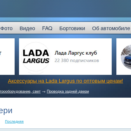
Фото
Видео
FAQ
Бортовики
Об автомобиле
Аксессуары на Lada Largus по оптовым ценам!
трооборудование, свет
→
Проводка задней двери
ери
Последняя