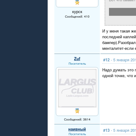
курск
Сообщений: 410
И у меня такая же
последней каплей
бампер).Разобрал
менталитет-если 
Zuf
#12
- 5 января 20
Посетитель
Надо думать это 
одной точке, что 
Сообщений: 3614
наивный
#13
- 5 января 20
Посетитель