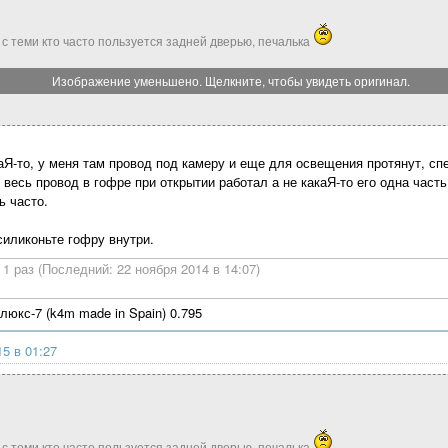
 с теми кто часто пользуется задней дверью, печалька
Изображение уменьшено. Щелкните, чтобы увидеть оригинал.
аЯ-то, у меня там провод под камеру и еще для освещения протянут, сп
 весь провод в гофре при открытии работал а не какаЯ-то его одна часть
 часто.
силиконьте гофру внутри.
1 раз (Последний: 22 ноября 2014 в 14:07)
юкс-7 (k4m made in Spain) 0.795
15 в 01:27
 с теми кто часто пользуется задней дверью, печалька