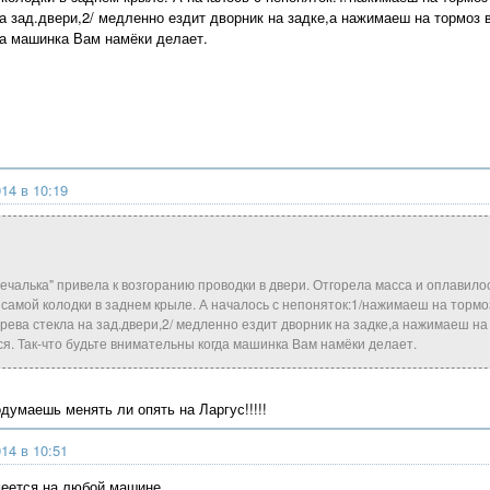
на зад.двери,2/ медленно ездит дворник на задке,а нажимаеш на тормоз 
а машинка Вам намёки делает.
14 в 10:19
печалька" привела к возгоранию проводки в двери. Отгорела масса и оплавилос
 самой колодки в заднем крыле. А началось с непоняток:1/нажимаеш на тормо
рева стекла на зад.двери,2/ медленно ездит дворник на задке,а нажимаеш н
я. Так-что будьте внимательны когда машинка Вам намёки делает.
подумаешь менять ли опять на Ларгус!!!!!
14 в 10:51
меется на любой машине