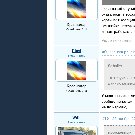
Печальный случай
оказалось, в гоф
картина: изоляци
Краснодар
омывайки перелом
Сообщений: 8
излом работают. 
Редактировалось: 
Plast
#9
- 22 ноября 20
Посетитель
Schaller:
Это случилось 
данную резинку
Краснодар
Сообщений: 8
У меня никаких л
вообще попалам. 
не по карману.
Willi
#10
- 22 ноября 2
Посетитель
прожженный: