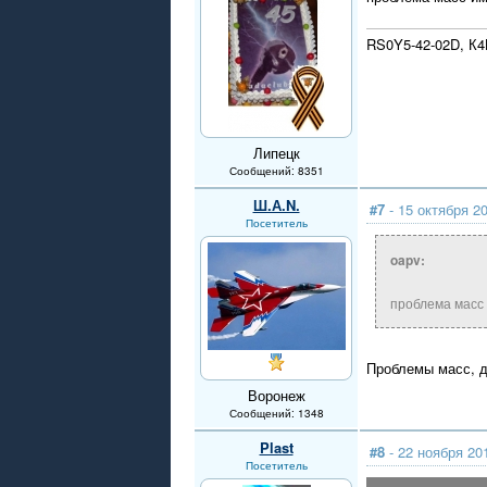
RS0Y5-42-02D, К
Липецк
Сообщений: 8351
Ш.А.N.
#7
- 15 октября 20
Посетитель
oapv:
проблема масс
Проблемы масс, д
Воронеж
Сообщений: 1348
Plast
#8
- 22 ноября 20
Посетитель