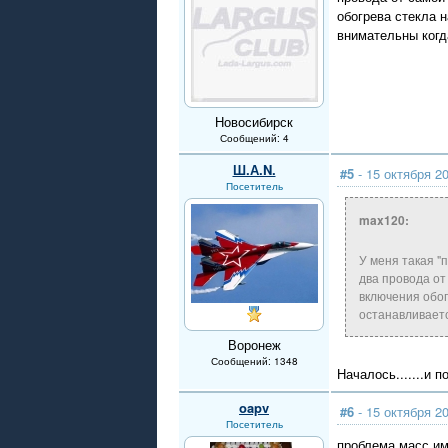
обогрева стекла 
внимательны когд
Новосибирск
Сообщений: 4
Ш.А.N.
#5
- 15 октября 20
Посетитель
max120:
У меня такая "
два провода от
включения обог
останавливаетс
Воронеж
Сообщений: 1348
Началось.......и 
oapv
#6
- 15 октября 20
Посетитель
проблема масс и