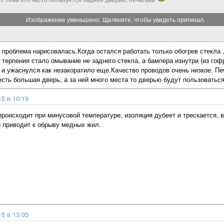
Изображение уменьшено. Щелкните, чтобы увидеть оригинал.
 проблема нарисовалась.Когда остался работать только обогрев стекла ,
 терпения стало омывание не заднего стекла, а бампера изнутри (из гоф
 и ужаснулся как незакоратило еще.Качество проводов очень низкое. Пе
есть большая дверь, а за ней много места то дверью будут пользоваться
15 в 10:19
происходит при минусовой температуре, изоляция дубеет и трескается, в
и приводит к обрыву медных жил.
15 в 13:05