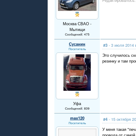
Редактировалось: 
Москва СВАО -
Мытищи
Сообщений: 475
Сусанин
#3
- 3 июля 2014 
Посетитель
Это случилось ско
резинку и там пр
Уфа
Сообщений: 839
max120
#4
- 15 октября 20
Посетитель
У меня такая "пе
провода от самой