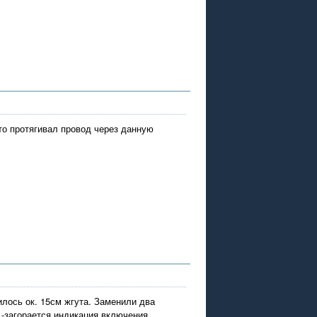
 то протягивал провод через данную
илось ок. 15см жгута. Заменили два
 -загорается индикация включения