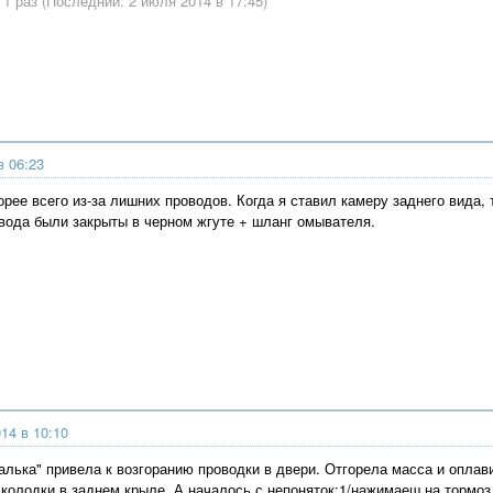
1 раз (Последний: 2 июля 2014 в 17:45)
в 06:23
рее всего из-за лишних проводов. Когда я ставил камеру заднего вида,
овода были закрыты в черном жгуте + шланг омывателя.
14 в 10:10
чалька" привела к возгоранию проводки в двери. Отгорела масса и оплав
 колодки в заднем крыле. А началось с непоняток:1/нажимаеш на тормоз