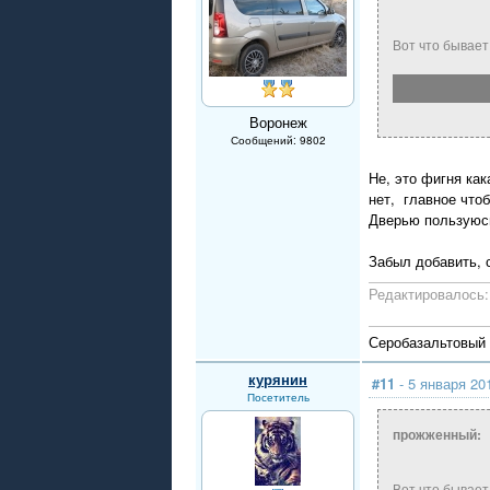
Вот что бывает
Воронеж
Сообщений: 9802
Не, это фигня как
нет, главное чтоб
Дверью пользуюсь
Забыл добавить, 
Редактировалось: 
Серобазальтовый л
курянин
#11
- 5 января 20
Посетитель
прожженный:
Вот что бывает