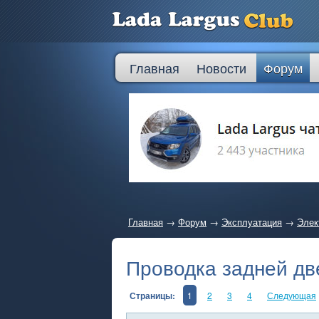
Главная
Новости
Форум
Главная
→
Форум
→
Эксплуатация
→
Элек
Проводка задней дв
Страницы:
1
2
3
4
Следующая