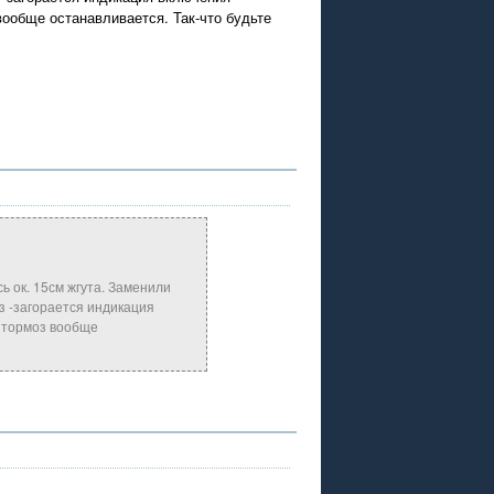
вообще останавливается. Так-что будьте
ь ок. 15см жгута. Заменили
з -загорается индикация
а тормоз вообще