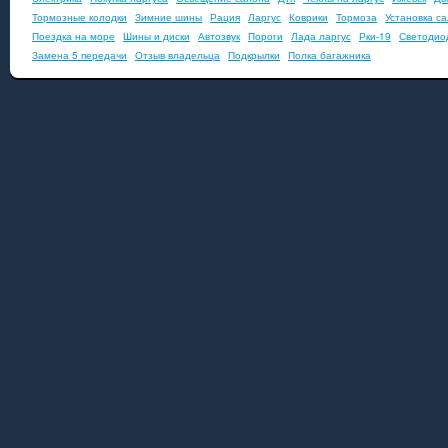
Тормозные колодки
Зимние шины
Рация
Ларгус
Коврики
Тормоза
Установка с
Поездка на море
Шины и диски
Автозвук
Пороги
Лада ларгус
Рки-19
Светодио
Замена 5 передачи
Отзыв владельца
Подкрылки
Полка багажника