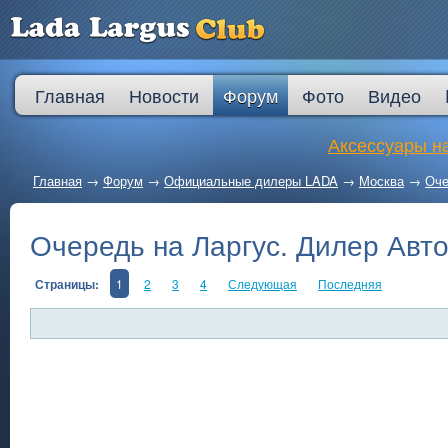
Главная
Новости
Форум
Фото
Видео
Аксессуары на
Главная
→
Форум
→
Официальные дилеры LADA
→
Москва
→
Оче
Очередь на Ларгус. Дилер Авт
Страницы:
1
2
3
4
Следующая
Последняя