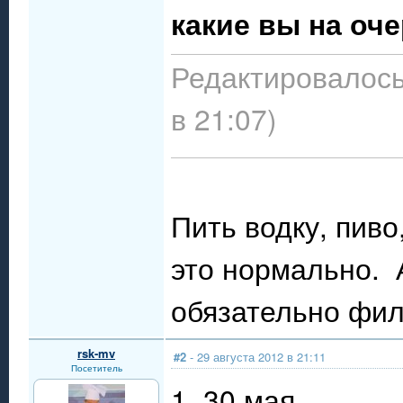
какие вы на оче
Редактировалось:
в 21:07)
Пить водку, пиво
это нормально. А
обязательно филь
rsk-mv
#2
- 29 августа 2012 в 21:11
Посетитель
1. 30 мая