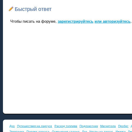
Быстрый ответ
Чтобы писать на форуме,
зарегистрируйтесь
или авторизуйтесь
.
Дхо
Путешествия на ларгусе
Расход топлива
Подлокотник
Магнитола
Пробег
Электрика
Покупка ларгуса
Освещение салона
Дтп
Чехлы на ларгус
Ижевск
Дв