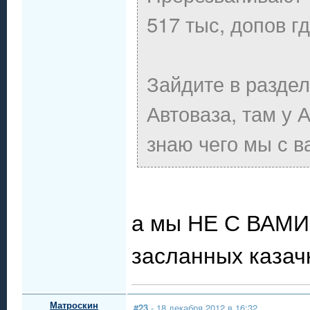
517 тыс, допов г
Зайдите в раздел
Автоваза, там у 
знаю чего мы с в
а мы НЕ С ВАМИ 
засланных казачк
Матроскин
#23
- 18 декабря 2012 в 16:32