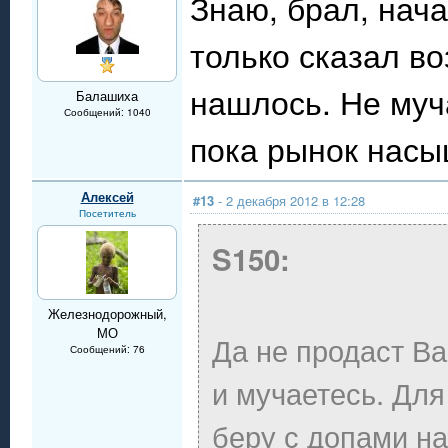
Знаю, брал, нач
только сказал во
нашлось. Не муч
Балашиха
Сообщений: 1040
пока рынок насы
Алексей
#13
- 2 декабря 2012 в 12:28
Посетитель
S150:
Железнодорожный,
МО
Да не продаст Ва
Сообщений: 76
и мучаетесь. Дл
беру с допами на