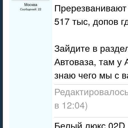
Пререзванивают ч
Москва
Сообщений: 22
517 тыс, допов г
Зайдите в разде
Автоваза, там у 
знаю чего мы с в
Редактировалось
в 12:04)
Белый люкс 02D 1