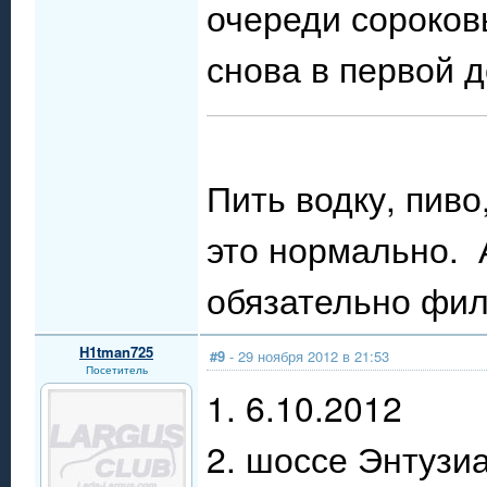
очереди сороков
снова в первой 
Пить водку, пиво
это нормально. А
обязательно филь
H1tman725
#9
- 29 ноября 2012 в 21:53
Посетитель
1. 6.10.2012
2. шоссе Энтузи