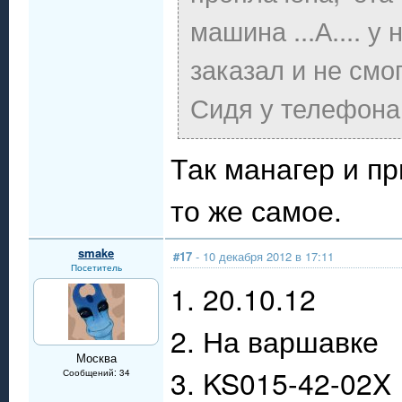
машина ...А.... у 
заказал и не смог
Сидя у телефона
Так манагер и п
то же самое.
smake
#17
- 10 декабря 2012 в 17:11
Посетитель
1. 20.10.12
2. На варшавке
Москва
3. KS015-42-02X
Сообщений: 34