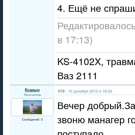
4. Ещё не спраш
Редактировалось
в 17:13)
KS-4102X, травм
Ваз 2111
Ксаныч
#18
- 10 декабря 2012 в 19:24
Посетитель
Вечер добрый.За
звоню манагер го
Сообщений: 3
поступало....