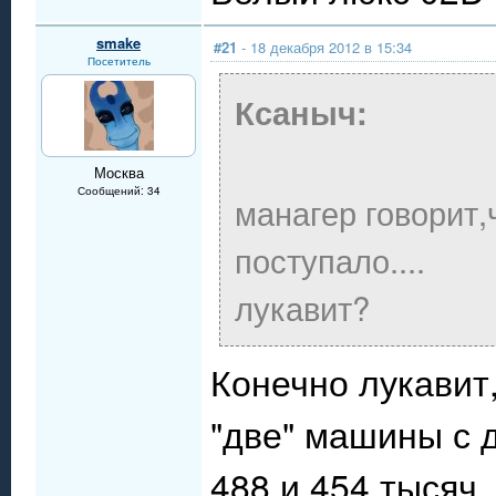
smake
#21
- 18 декабря 2012 в 15:34
Посетитель
Ксаныч:
Москва
Сообщений: 34
манагер говорит,
поступало....
лукавит?
Конечно лукавит
"две" машины с д
488 и 454 тысяч.