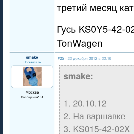
третий месяц ка
Гусь KS0Y5-42-0
TonWagen
smake
#25
- 22 декабря 2012 в 22:19
Посетитель
smake:
Москва
Сообщений: 34
1. 20.10.12
2. На варшавке
3. KS015-42-02X