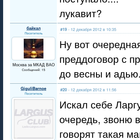
лукавит?
байкал
#19
- 12 декабря 2012 в 10:35
Посетитель
Ну вот очередная
преддоговор с п
Москва за МКАД ВАО
до весны и адью
Сообщений: 15
GiguliBarnoe
#20
- 12 декабря 2012 в 11:56
Посетитель
Искал себе Ларгу
очередь, звоню в
говорят такая м