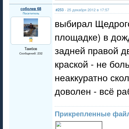
соболев 68
#253
- 25 декабря 2012 в 17:57
Посетитель
выбирал Щедрого
площадке) в дожд
задней правой дв
Тамбов
Сообщений: 232
краской - не бол
неаккуратно скол
доволен - всё ра
Прикрепленные фай