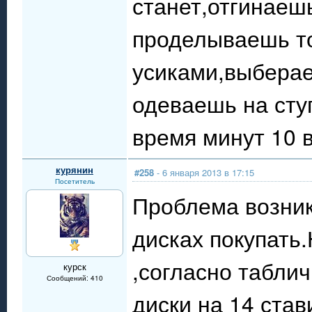
станет,отгинаешь
проделываешь то
усиками,выберае
одеваешь на ступ
время минут 10 в
курянин
#258
- 6 января 2013 в 17:15
Посетитель
Проблема возник
дисках покупать.
,согласно табли
курск
Сообщений: 410
диски на 14 став