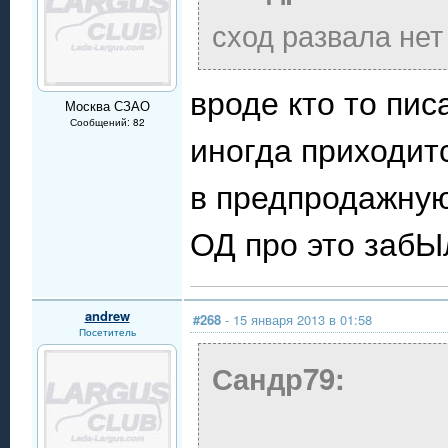
сход развала нет
вроде кто то пис
Москва СЗАО
Сообщений: 82
иногда приходитс
в предпродажную
ОД про это забЫл
andrew
#268
- 15 января 2013 в 01:58
Посетитель
Сандр79: