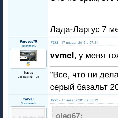
Лада-Ларгус 7 м
Parovos70
#272
- 17 января 2013 в 07:31
Посетитель
vvmel
, у меня то
"Все, что ни дел
Томск
Сообщений: 193
серый базальт 20
zal500
#273
- 17 января 2013 в 08:12
Посетитель
oleg67: