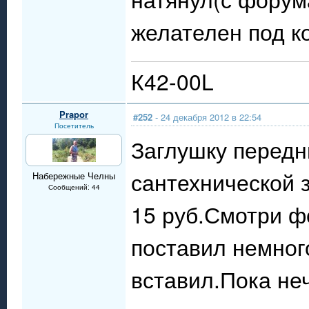
желателен под ко
К42-00L
Prapor
#252
- 24 декабря 2012 в 22:54
Посетитель
Заглушку передн
сантехнической 
Набережные Челны
Сообщений: 44
15 руб.Смотри ф
поставил немног
вставил.Пока неч