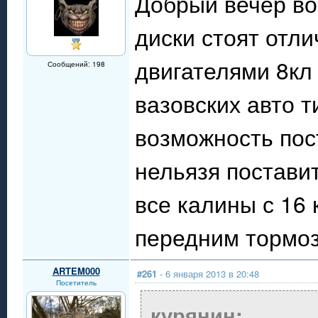
Добрый вечер во
диски стоят отл
двигателями 8кл 
Сообщений: 198
вазовских авто 
возможность пост
нельязя постави
все калины с 16 
передним тормо
ARTEM000
#261
- 6 января 2013 в 20:48
Посетитель
курянин: