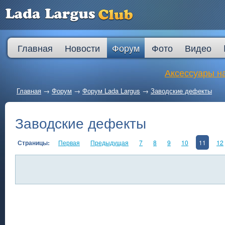
Главная
Новости
Форум
Фото
Видео
Аксессуары на
Главная
→
Форум
→
Форум Lada Largus
→
Заводские дефекты
Заводские дефекты
Страницы:
Первая
Предыдущая
7
8
9
10
11
12