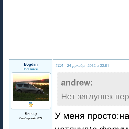
Bogdan
#251
- 24 декабря 2012 в 22:51
Посетитель
andrew:
Нет заглушек пе
У меня просто:н
Липецк
Сообщений: 879
натянул(с форум