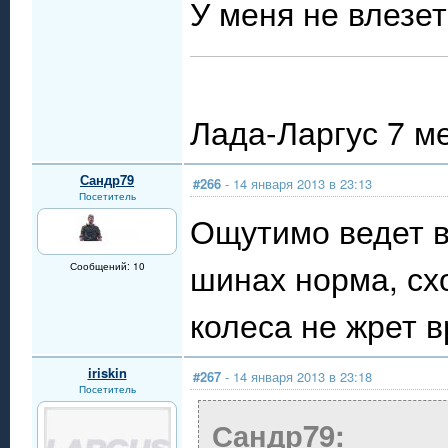
У меня не влезе
Лада-Ларгус 7 м
Сандр79
#266
- 14 января 2013 в 23:13
Посетитель
Ощутимо ведет в
шинах норма, сх
Сообщений: 10
колеса не жрет в
iriskin
#267
- 14 января 2013 в 23:18
Посетитель
Сандр79: