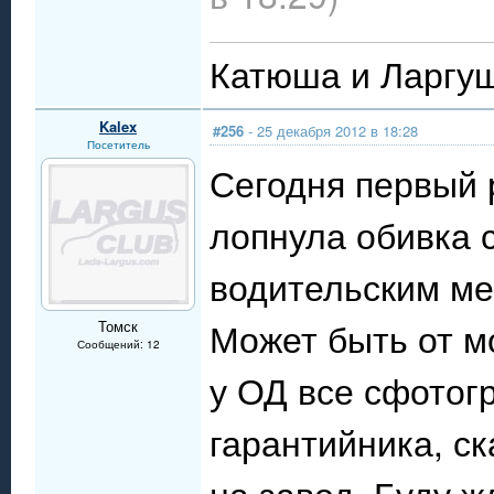
Катюша и Ларгуш
Kalex
#256
- 25 декабря 2012 в 18:28
Посетитель
Сегодня первый 
лопнула обивка 
водительским ме
Может быть от мо
Томск
Сообщений: 12
у ОД все сфотог
гарантийника, с
на завод. Буду жд