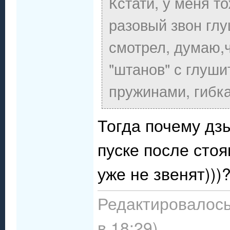
Кстати, у меня т
разовый звон глу
смотрел, думаю,ч
"штанов" с глуши
пружинами, гибка
Тогда почему дз
пуске после сто
уже не звенят)))
Редактировалось
в 18:29)