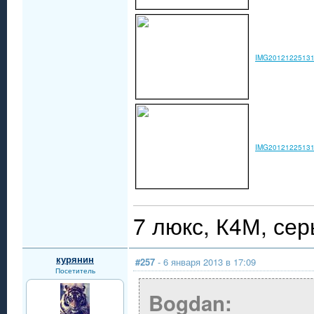
IMG20121225131
IMG20121225131
7 люкс, К4М, сер
курянин
#257
- 6 января 2013 в 17:09
Посетитель
Bogdan: