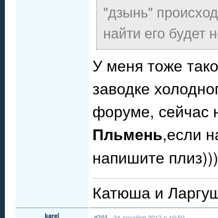
"дзынь" происход
найти его будет н
У меня тоже тако
заводке холодног
форуме, сейчас н
Пльмень
,если н
напишите плиз))
Катюша и Ларгуш
karel
#244
- 24 декабря 2012 в 19:50