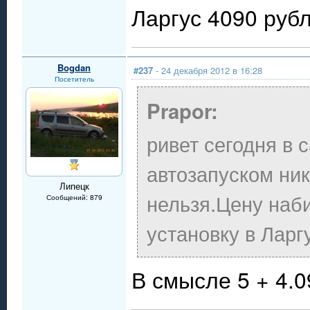
Ларгус 4090 рубл
Bogdan
#237
- 24 декабря 2012 в 16:28
Посетитель
Prapor:
ривет сегодня в 
автозапуском ник
Липецк
нельзя.Цену наб
Сообщений: 879
установку в Ларг
В смысле 5 + 4.09