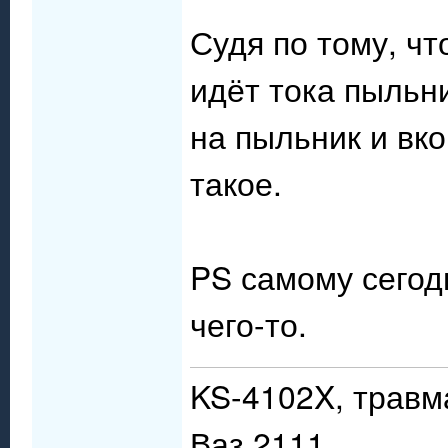
Судя по тому, чт
идёт тока пыльни
на пыльник и вко
такое.
PS самому сегод
чего-то.
KS-4102X, травм
Ваз 2111