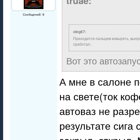
truae:
Сообщений: 6
oleg67:
Приходится пальцем ковырять, выпр
сработал..
Вот это автозапу
А мне в салоне п
на свете(ток коф
автоваз не разр
результате сига 