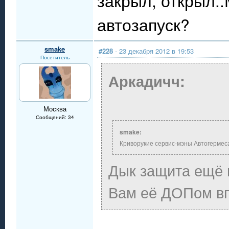
закрыл, открыл.
автозапуск?
smake
#228
- 23 декабря 2012 в 19:53
Посетитель
Аркадичч:
Москва
Сообщений: 34
smake:
Криворукие сервис-мэны Автогермеса
Дык защита ещё 
Вам её ДОПом в