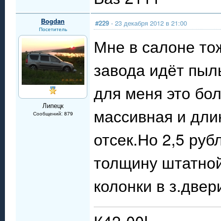
Bogdan
#229
- 23 декабря 2012 в 21:00
Посетитель
Мне в салоне то
завода идёт пыль
для меня это бо
Липецк
массивная и дли
Сообщений: 879
отсек.Но 2,5 руб
толщину штатной
колонки в з.двер
К42-00L