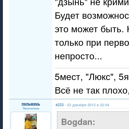
"дзынь" не крими
Будет возможност
это может быть. 
только при перво
непросто...
5мест, "Люкс", 5я
Всё не так плохо,
пельмень
#233
- 23 декабря 2012 в 22:04
Посетитель
Bogdan: