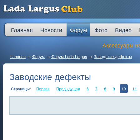
Главная
Новости
Форум
Фото
Видео
Аксессуары на
Главная
→
Форум
→
Форум Lada Largus
→
Заводские дефекты
Заводские дефекты
Страницы:
Первая
Предыдущая
6
7
8
9
10
11