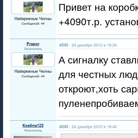
Привет на короб
+4090т.р. устано
Набережные Челны
Сообщений: 44
Prapor
#242
- 24 декабря 2012 в 19:24
Посетитель
А сигналку став
для честных люд
Набережные Челны
Сообщений: 44
откроют,хоть сар
пуленепробивае
Kostina123
#243
- 24 декабря 2012 в 19:40
Посетитель