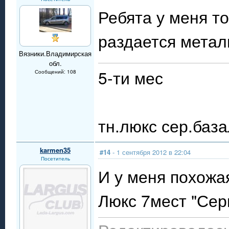
Ребята у меня т
раздается метал
Вязники.Владимирская
обл.
5-ти мес
Сообщений: 108
тн.люкс сер.база
karmen35
#14
- 1 сентября 2012 в 22:04
Посетитель
И у меня похожая
Люкс 7мест "Сер