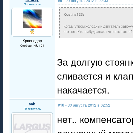
#9
- 29 августа 2012 в 22:33
Посетитель
Kostina123:
Когда утром холодный двигатель завожу
его нет. Кто-нибудь знает что это такое?
Краснодар
Сообщений: 101
За долгую стоян
сливается и клап
накачается.
sab
#10
- 30 августа 2012 в 02:52
Посетитель
нет.. компенсато
одиночный метал