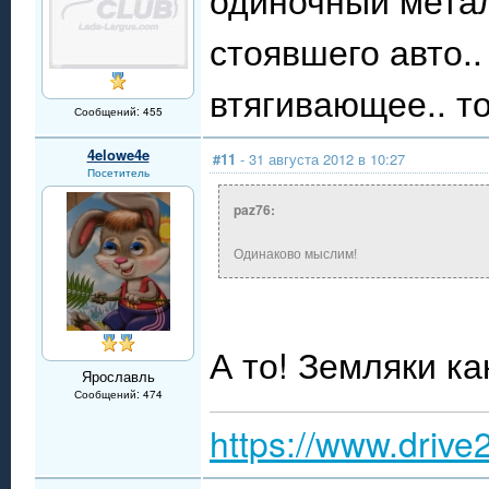
стоявшего авто..
втягивающее.. то
Сообщений: 455
4elowe4e
#11
- 31 августа 2012 в 10:27
Посетитель
paz76:
Одинаково мыслим!
А то! Земляки как
Ярославль
Сообщений: 474
https://www.drive