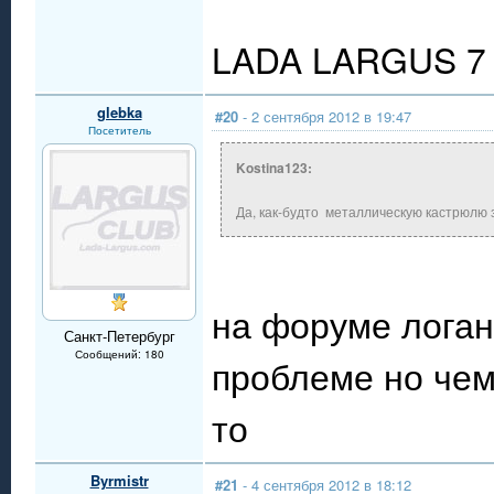
LADA LARGUS 7 
glebka
#20
- 2 сентября 2012 в 19:47
Посетитель
Kostina123:
Да, как-будто металлическую кастрюлю 
на форуме логан
Санкт-Петербург
Сообщений: 180
проблеме но чем
то
Byrmistr
#21
- 4 сентября 2012 в 18:12