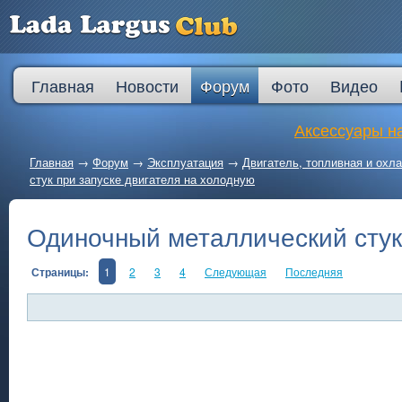
Главная
Новости
Форум
Фото
Видео
Аксессуары на
Главная
→
Форум
→
Эксплуатация
→
Двигатель, топливная и ох
стук при запуске двигателя на холодную
Одиночный металлический стук 
Страницы:
1
2
3
4
Следующая
Последняя