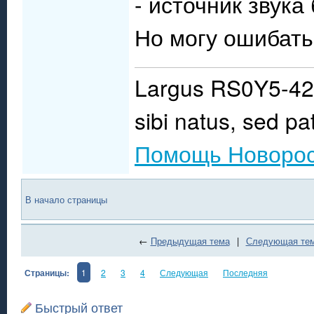
- источник звук
Но могу ошибать
Largus RS0Y5-42
sibi natus, sed pat
Помощь Новоро
В начало страницы
←
Предыдущая тема
|
Следующая те
Страницы:
1
2
3
4
Следующая
Последняя
Быстрый ответ