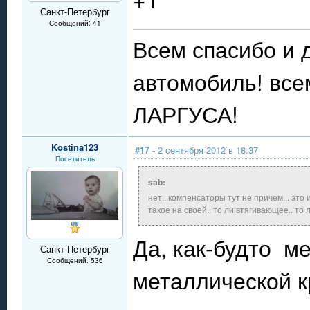
Санкт-Петербург
Сообщений: 41
Всем спасибо и 
автомобиль! все
ЛАРГУСА!
Kostina123
#17
- 2 сентября 2012 в 18:37
Посетитель
sab:
нет.. компенсаторы тут не причем... эт
такое на своей.. то ли втягивающее.. то 
Да, как-будто м
Санкт-Петербург
Сообщений: 536
металлической к