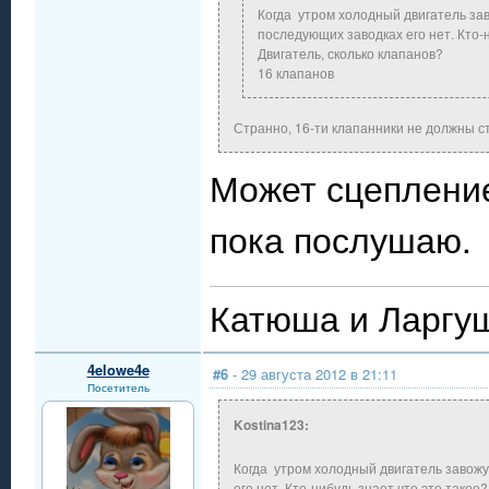
Когда утром холодный двигатель за
последующих заводках его нет. Кто-н
Двигатель, сколько клапанов?
16 клапанов
Странно, 16-ти клапанники не должны с
Может сцепление
пока послушаю.
Катюша и Ларгуш
4elowe4e
#6
- 29 августа 2012 в 21:11
Посетитель
Kostina123:
Когда утром холодный двигатель завожу
его нет. Кто-нибудь знает что это такое?