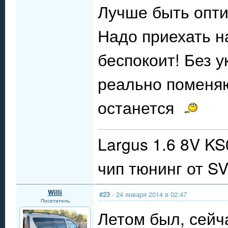
Лучше быть опти
Надо приехать на
беспокоит! Без у
реально поменяют
останется
Largus 1.6 8V K
чип тюнинг от S
Willi
#23
- 24 января 2014 в 02:47
Посетитель
Летом был, сейча