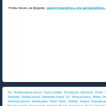
Чтобы писать на форуме,
зарегистрируйтесь
или авторизуйтесь
.
Дхо
Путешествия на ларгусе
Расход топлива
Подлокотник
Магнитола
Пробег
Электрика
Покупка ларгуса
Освещение салона
Дтп
Чехлы на ларгус
Ижевск
Дв
Тормозные колодки
Зимние шины
Рация
Ларгус
Коврики
Тормоза
Установка с
Поездка на море
Шины и диски
Автозвук
Пороги
Лада ларгус
Рки-19
Светодио