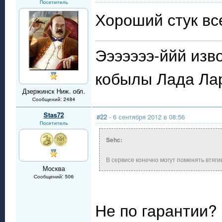
Посетитель
Хороший стук вс
Эээээээ-ййй изво
кобылы Лада Лар
Дзержинск Ниж. обл.
Сообщений: 2484
Stas72
#22
- 6 сентября 2012 в 08:56
Посетитель
Sehc:
В сервисе конечно могут поменять втяг
Москва
Сообщений: 506
Не по гарантии?