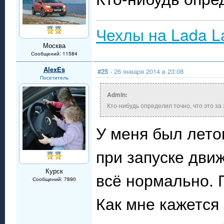
Чехлы на Lada L
Москва
Сообщений: 11584
AlexEs
#25
- 26 января 2014 в 23:08
Посетитель
Admin:
Кто-нибудь определил точно, что это за 
У меня был лето
при запуске дви
Курск
всё нормально. 
Сообщений: 7890
Как мне кажется