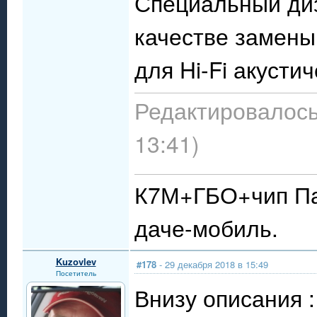
Специальный диз
качестве замены
для Hi-Fi акусти
Редактировалось:
13:41)
К7М+ГБО+чип Пау
даче-мобиль.
Kuzovlev
#178
- 29 декабря 2018 в 15:49
Посетитель
Внизу описания :