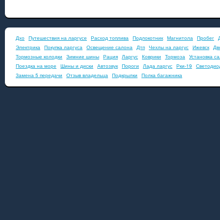
Дхо
Путешествия на ларгусе
Расход топлива
Подлокотник
Магнитола
Пробег
Электрика
Покупка ларгуса
Освещение салона
Дтп
Чехлы на ларгус
Ижевск
Дв
Тормозные колодки
Зимние шины
Рация
Ларгус
Коврики
Тормоза
Установка с
Поездка на море
Шины и диски
Автозвук
Пороги
Лада ларгус
Рки-19
Светодио
Замена 5 передачи
Отзыв владельца
Подкрылки
Полка багажника