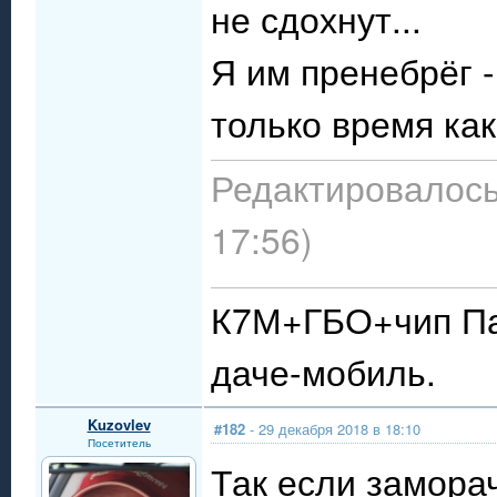
не сдохнут...
Я им пренебрёг -
только время как
Редактировалось:
17:56)
К7М+ГБО+чип Пау
даче-мобиль.
Kuzovlev
#182
- 29 декабря 2018 в 18:10
Посетитель
Так если замора