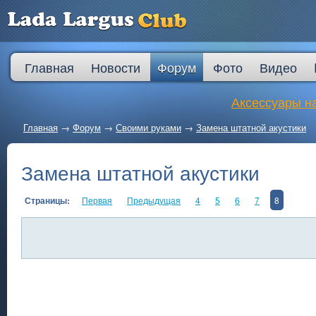
Главная
Новости
Форум
Фото
Видео
Аксессуары на
Главная
→
Форум
→
Своими руками
→
Замена штатной акустики
Замена штатной акустики
Страницы:
Первая
Предыдущая
4
5
6
7
8