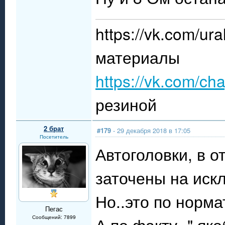
https://vk.com/
материалы
https://vk.com/ch
резиной
2 брат
#179
- 29 декабря 2018 в 17:05
Посетитель
Автоголовки, в о
заточены на иск
Но..это по норма
Пегас
Сообщений: 7899
А по факту -" я