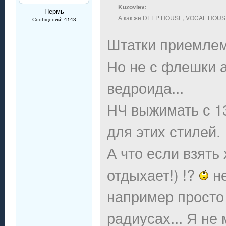
Kuzovlev:
Пермь
А как же DEEP HOUSE, VOCAL HOUSE,
Сообщений: 4143
Штатки приемлемо
Но не с флешки а
ведроида...
НЧ выжимать с 1
для этих стилей.
А что если взят
отдыхает!) !?
не
например просто
радиусах... Я не