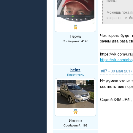
heinz:
Можешь пока пр
исправен , и бо
Чек гореть будет 
Пермь
зачем два раза с
Сообщений: 4143
https://vk.com/u
https://vk.com/cha
heinz
#87
- 30 мая 2017
Посетитель
Не думаю что из-з
соответствие нор
Сергей.К4М,JR5 , 
Ижевск
Сообщений: 193