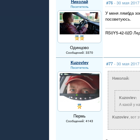
Николай
#76
- 30 мая 2017
Посетитель
У меня лямбда зо
посоветуюсь.
RS0Y5-42-02D Ле
Одинцово
Сообщений: 3370
Kuzovlev
#77
- 30 мая 2017
Посетитель
Николай:
Kuzovlev:
А какой у 
Пермь
Kuzovlev
, вот
Сообщений: 4143