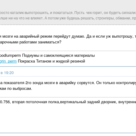
осто каталик выпотрошить, и покататься. Пусть чек горит, он будеть сигнали
лше ни на что не влияет. А потом уже будешь решать, стронгеры, обманки, прош
и мозги на аварийный режим перейдут думаю. Да и если уж выпотрошу, то
варочными работами заниматься?
ralpodiumperm Подиумы и самоклеящиеся материалы
grin_perm
Покраска Титаном и жидкой резиной
 в 19:20
а показателя 2го зонда мозги в аварийку сорвутся. Он только контролир
мам по выбросам.
0.756, вторая потолочная полка,вертикальный задний дворник, внутренни