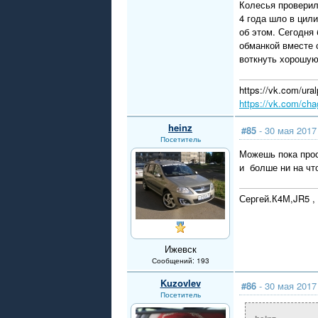
Колесья проверил.
4 года шло в цили
об этом. Сегодня 
обманкой вместе с
воткнуть хорошую
https://vk.com/u
https://vk.com/cha
heinz
#85
- 30 мая 2017
Посетитель
Можешь пока прост
и болше ни на что
Сергей.К4М,JR5 , 
Ижевск
Сообщений: 193
Kuzovlev
#86
- 30 мая 2017
Посетитель