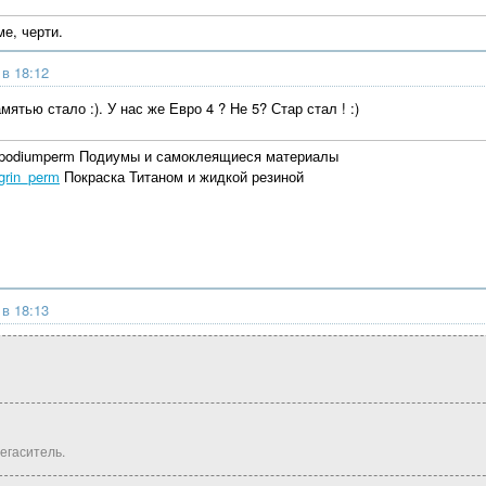
е, черти.
 в 18:12
мятью стало :). У нас же Евро 4 ? Не 5? Стар стал ! :)
ralpodiumperm Подиумы и самоклеящиеся материалы
grin_perm
Покраска Титаном и жидкой резиной
 в 18:13
егаситель.