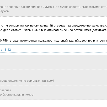
зонд передний захандрил. Вот и думаю что лучше сделать, вырезать или датч
етуюсь.
с 1м зондом ни как не связанна. 1й отвечает за определение качества 
ое дело ставить, чтобы ЭБУ высчитывал смесь по оставшимся датчикам.
0.756, вторая потолочная полка,вертикальный задний дворник, внутренни
 в 18:42
предположение по дерганью - кат сдох!
роверил?
ак быстро вряд ли помрет.