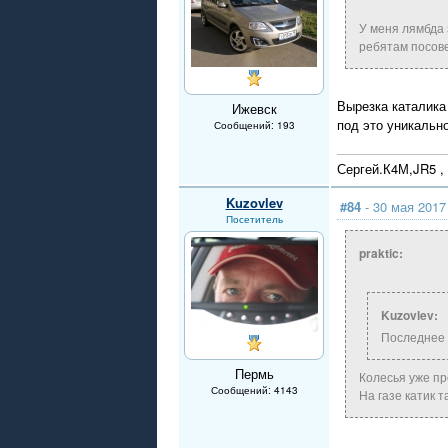
У меня лямбда 
ребятам посов
Вырезка каталика 
Ижевск
под это уникальн
Сообщений: 193
Сергей.К4М,JR5 , 
Kuzovlev
#84
- 30 мая 2017
Посетитель
praktic:
Kuzovlev:
Последнее 
Пермь
Колесья уже п
Сообщений: 4143
На газе катик т