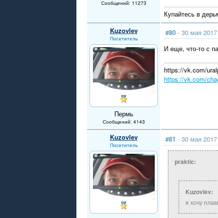
Сообщений: 11273
Купайтесь в дерьм
Kuzovlev
#80
- 30 мая 2017
Посетитель
И еще, что-то с па
https://vk.com/u
https://vk.com/cha
Пермь
Сообщений: 4143
Kuzovlev
#81
- 30 мая 2017
Посетитель
praktic:
Kuzovlev:
я хочу плам