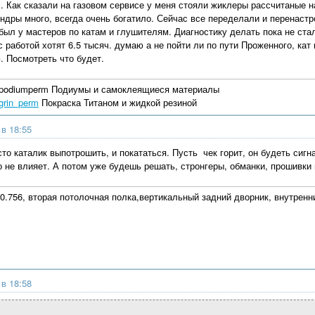
 Как сказали на газовом сервисе у меня стояли жиклеры рассчитаные на
ндры много, всегда очень богатило. Сейчас все переделали и перенастро
был у мастеров по катам и глушителям. Диагностику делать пока не ста
 работой хотят 6.5 тысяч. думаю а не пойти ли по пути Проженного, кат
. Посмотреть что будет.
ralpodiumperm Подиумы и самоклеящиеся материалы
grin_perm
Покраска Титаном и жидкой резиной
 в 18:55
о каталик выпотрошить, и покататься. Пусть чек горит, он будеть сигна
 не влияет. А потом уже будешь решать, стронгеры, обманки, прошивки и 
0.756, вторая потолочная полка,вертикальный задний дворник, внутренни
 в 18:58