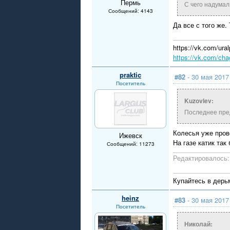
Пермь
С чего надумал
Сообщений: 4143
Да все с того же.
https://vk.com/u
https://vk.com/cha
praktic
#82
- 30 мая 2017
Посетитель
Kuzovlev:
Последнее пред
Колесья уже про
Ижевск
На газе катик так
Сообщений: 11273
Редактировалось: 
Купайтесь в дерьм
heinz
#83
- 30 мая 2017
Посетитель
Николай: