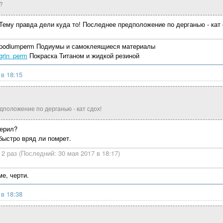
?
 Тему правда дели куда то! Последнее предположение по дерганью - кат 
ralpodiumperm Подиумы и самоклеящиеся материалы
grin_perm
Покраска Титаном и жидкой резиной
 в 18:15
положение по дерганью - кат сдох!
верил?
 быстро вряд ли помрет.
2 раз (Последний: 30 мая 2017 в 18:17)
е, черти.
 в 18:38