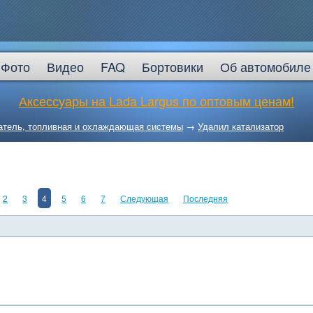
Фото
Видео
FAQ
Бортовики
Об автомобиле
Аксессуары на Lada Largus по оптовым ценам!
атель, топливная и охлаждающая системы
→
Удалил катализатор
2
3
4
5
6
7
Следующая
Последняя