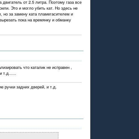
 двигатель от 2.5 литра. Поэтому газа все
или. Это и могло убить кат. Но здесь не
л, но за замену ката пламегасителем и
 вырезать пока на времянку и обманку
лизировать что каталик не исправен ,
т.д......
е ручки задних дверей, и т.д.