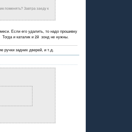
ик поменять? Завтра заеду к
смеси. Если его удалить, то надо прошивку
 Тогда и каталик и 2й зонд не нужны.
е ручки задних дверей, и т.д.