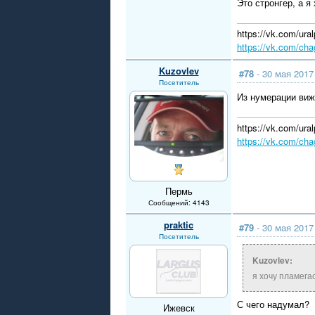
Это стронгер, а я
https://vk.com/u
https://vk.com/cha
Kuzovlev
#78
- 30 мая 2017
Посетитель
Из нумерации вижу
https://vk.com/u
https://vk.com/cha
Пермь
Сообщений: 4143
praktic
#79
- 30 мая 2017
Посетитель
Kuzovlev:
я хочу пламега
С чего надумал?
Ижевск