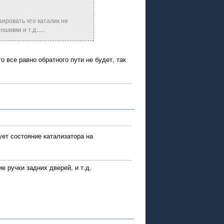
зировать что каталик не
ивки и т.д......
 все равно обратного пути не будет, так
ует состояние катализатора на
е ручки задних дверей, и т.д.