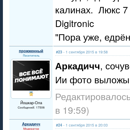
калинах. Люкс 7 
Digitronic
"Пора уже, едрё
прожженный
#23
- 1 сентября 2015 в 19:58
Посетитель
Аркадичч
, сочу
Ии фото выложы,
Редактировалось
Йошкар-Ола
в 19:59)
Сообщений: 17506
Аркадичч
#24
- 1 сентября 2015 в 20:03
Модератор