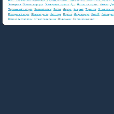
Электрика
Покупка ларгуса
Освещение салона
Дтп
Чехлы на ларгус
Ижевск
Дв
Тормозные колодки
Зимние шины
Рация
Ларгус
Коврики
Тормоза
Установка с
Поездка на море
Шины и диски
Автозвук
Пороги
Лада ларгус
Рки-19
Светодио
Замена 5 передачи
Отзыв владельца
Подкрылки
Полка багажника