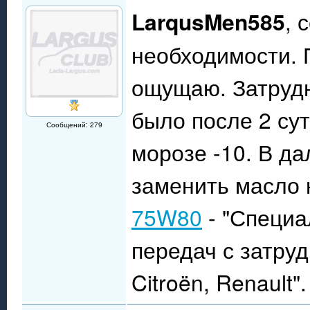
LarqusMen585
, 
необходимости. 
ощущаю. Затруд
было после 2 су
Сообщений: 279
морозе -10. В д
заменить масло 
75W80
- "Специа
передач с затру
Citroën, Renault".