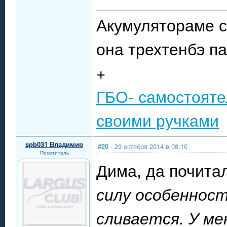
Акумулятораме с
она трехтенбэ п
+
ГБО- самостояте
своими ручками
spb031 Владимир
#20
- 29 октября 2014 в 08:10
Посетитель
Дима, да почита
силу особенност
сливается. У ме