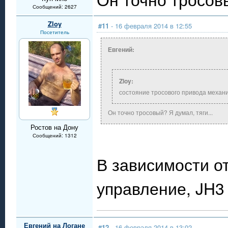
Сообщений: 2627
Zloy
#11
- 16 февраля 2014 в 12:55
Посетитель
Евгений:
Zloy:
состояние тросового привода механ
Он точно тросовый? Я думал, тяги...
Ростов на Дону
Сообщений: 1312
В зависимости о
управление, JH3 
Евгений на Логане
#12
- 16 февраля 2014 в 13:02