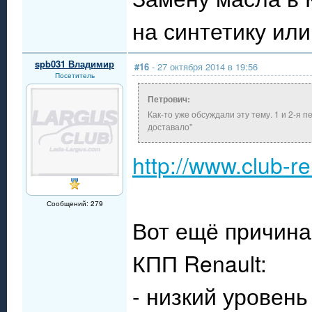
на синтетику ил
spb031 Владимир
#16
- 27 октября 2014 в 19:56
Посетитель
Петрович:
Как-то уже обсуждали эту тему. 1 и 2-я 
доставало"
http://www.club-r
Сообщений: 279
Вот ещё причина 
КПП Renault:
- низкий уровень