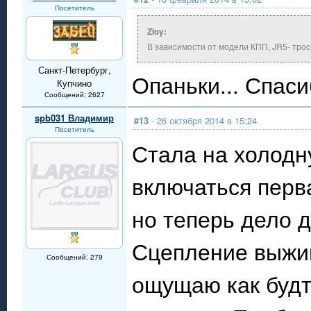
Посетитель
Zloy:
В зависимости от модели КПП, JR5- тросо
Санкт-Петербург,
Опаньки... Спаси
Купчино
Сообщений: 2627
spb031 Владимир
#13
- 26 октября 2014 в 15:24
Посетитель
Стала на холодн
включаться перва
но теперь дело 
Сцепление выжим
Сообщений: 279
ощущаю как будт