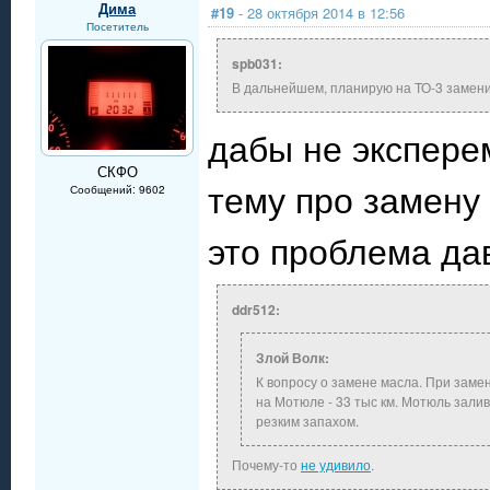
Дима
#19
- 28 октября 2014 в 12:56
Посетитель
spb031:
В дальнейшем, планирую на ТО-3 замен
дабы не экспере
СКФО
тему про замену 
Сообщений: 9602
это проблема да
ddr512:
Злой Волк:
К вопросу о замене масла. При заме
на Мотюле - 33 тыс км. Мотюль залив
резким запахом.
Почему-то
не удивило
.