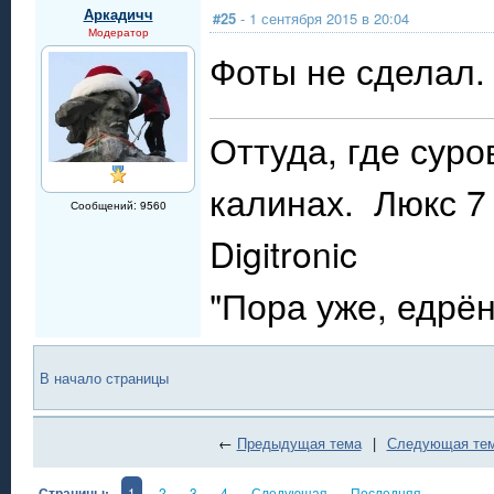
Аркадичч
#25
- 1 сентября 2015 в 20:04
Модератор
Фоты не сделал.
Оттуда, где сур
калинах. Люкс 7 
Сообщений: 9560
Digitronic
"Пора уже, едрё
В начало страницы
←
Предыдущая тема
|
Следующая те
Страницы:
1
2
3
4
Следующая
Последняя