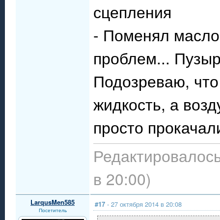
сцепления
- Поменял масло,
проблем... Пузыр
Подозреваю, что
жидкость, а возд
просто прокачал
Редактировалось:
в 20:00)
LarqusMen585
#17
- 27 октября 2014 в 20:08
Посетитель