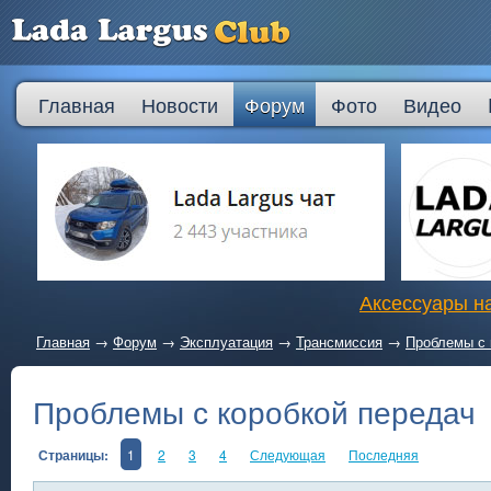
Главная
Новости
Форум
Фото
Видео
Аксессуары на
Главная
→
Форум
→
Эксплуатация
→
Трансмиссия
→
Проблемы с 
Проблемы с коробкой передач
Страницы:
1
2
3
4
Следующая
Последняя