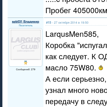
Пробег 405000км.
spb031 Владимир
#15
- 27 октября 2014 в 19:50
Посетитель
LarqusMen585,
Коробка "испуга
как следует. К О
масло 75W80.
Сообщений: 279
А если серьезно,
узнал много ново
передачу в след