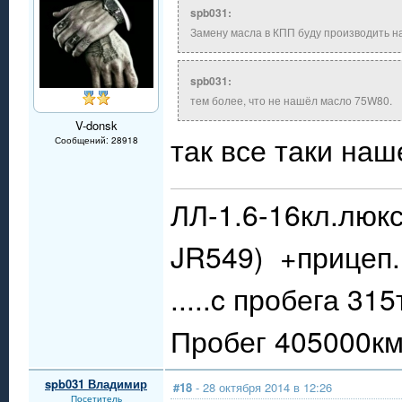
spb031:
Замену масла в КПП буду производить на
spb031:
тем более, что не нашёл масло 75W80.
V-donsk
так все таки наш
Сообщений: 28918
ЛЛ-1.6-16кл.люкс
JR549) +прицеп.
.....c пробега 31
Пробег 405000км.
spb031 Владимир
#18
- 28 октября 2014 в 12:26
Посетитель