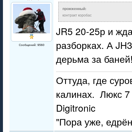
прожженный:
контракт коробас
JR5 20-25р и жда
разборках. А JH3
Сообщений: 9560
дерьма за баней
Оттуда, где сур
калинах. Люкс 7 
Digitronic
"Пора уже, едрё