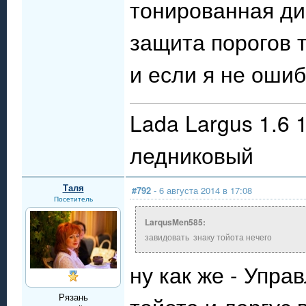
тонированная ди
защита порогов 
и если я не ошиб
Lada Largus 1.6 
ледниковый
Таля
#792
- 6 августа 2014 в 17:08
Посетитель
LarqusMen585:
завидовать знаку тойота нечего
ну как же - Упра
Рязань