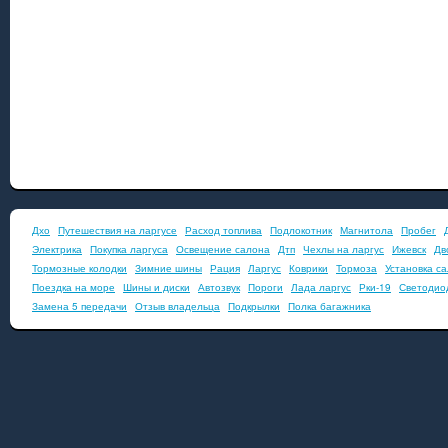
Дхо
Путешествия на ларгусе
Расход топлива
Подлокотник
Магнитола
Пробег
Электрика
Покупка ларгуса
Освещение салона
Дтп
Чехлы на ларгус
Ижевск
Дв
Тормозные колодки
Зимние шины
Рация
Ларгус
Коврики
Тормоза
Установка с
Поездка на море
Шины и диски
Автозвук
Пороги
Лада ларгус
Рки-19
Светодио
Замена 5 передачи
Отзыв владельца
Подкрылки
Полка багажника