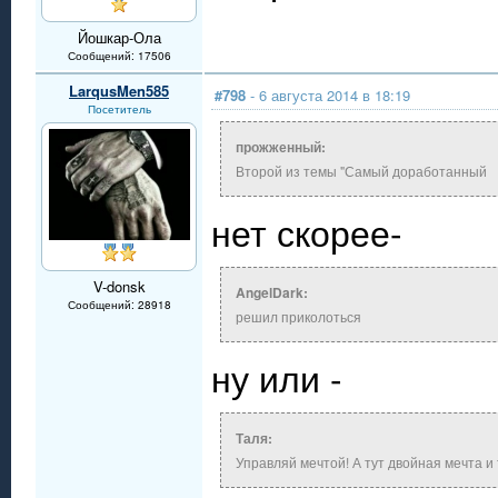
Йошкар-Ола
Сообщений: 17506
LarqusMen585
#798
- 6 августа 2014 в 18:19
Посетитель
прожженный:
Второй из темы "Самый доработанный
нет скорее-
V-donsk
AngelDark:
Сообщений: 28918
решил приколоться
ну или -
Таля:
Управляй мечтой! А тут двойная мечта и 