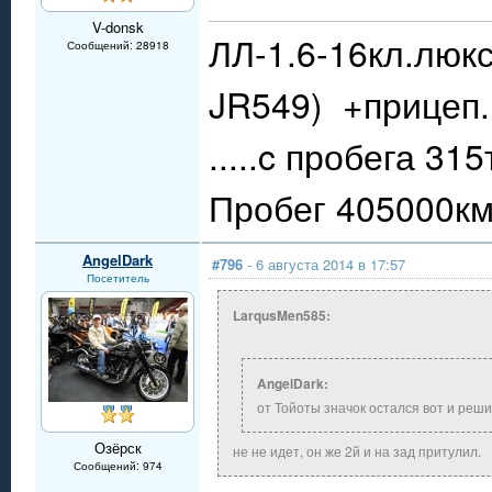
V-donsk
ЛЛ-1.6-16кл.люкс
Сообщений: 28918
JR549) +прицеп.
.....c пробега 31
Пробег 405000км.
AngelDark
#796
- 6 августа 2014 в 17:57
Посетитель
LarqusMen585:
AngelDark:
от Тойоты значок остался вот и реш
Озёрск
не не идет, он же 2й и на зад притулил.
Сообщений: 974