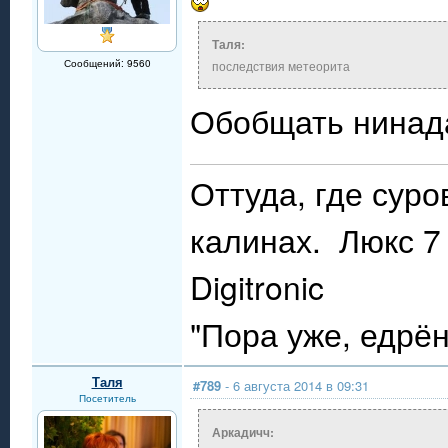
Таля:
Сообщений: 9560
последствия метеорита
Обобщать нина
Оттуда, где сур
калинах. Люкс 7 
Digitronic
"Пора уже, едрё
Таля
#789
- 6 августа 2014 в 09:31
Посетитель
Аркадичч: