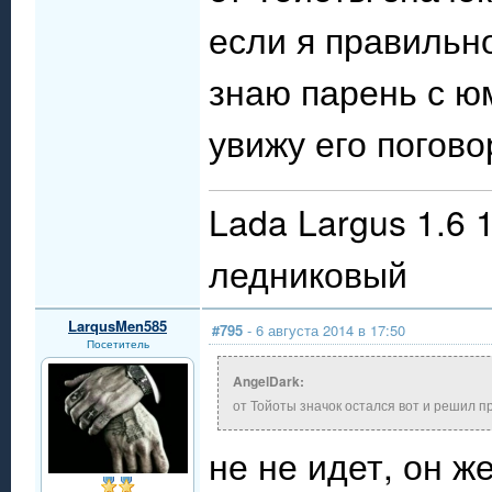
если я правильно
знаю парень с 
увижу его погово
Lada Largus 1.6 
ледниковый
LarqusMen585
#795
- 6 августа 2014 в 17:50
Посетитель
AngelDark:
от Тойоты значок остался вот и решил п
не не идет, он ж