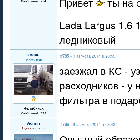
Привет
ты на 
Сообщений: 974
Lada Largus 1.6 
ледниковый
колян
#785
- 4 августа 2014 в 20:55
Посетитель
заезжал в КС - у
расходников - у 
фильтра в подаро
Челябинск
Сообщений: 599
Admin
#786
- 6 августа 2014 в 08:43
Администратор
Опытный образец