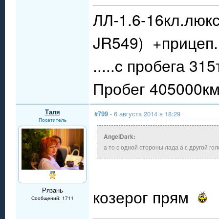
ЛЛ-1.6-16кл.люкс
JR549) +прицеп.
.....c пробега 31
Пробег 405000км.
Таля
#799
- 6 августа 2014 в 18:29
Посетитель
AngelDark:
а то с одной стороны лада а с другой го
Рязань
козерог прям
Сообщений: 1711