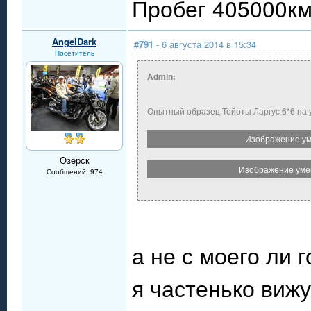
Пробег 405000км.
AngelDark
#791
- 6 августа 2014 в 15:34
Посетитель
Admin:
Опытный образец Тойоты Ларгус 6*6 на
Изображение ум
Озёрск
Изображение умен
Сообщений: 974
а не с моего ли 
я частенько вижу