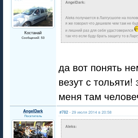
AngelDark:
Aleks получается в Лапгусшопе на поло
я же говорил что дешевле чем там не буд
и лишний раз для себя удастоверился
Костанай
так что если буду брать защиту то в Лар
Сообщений: 53
да вот понять не
везут с тольяти!
меня там челове
AngelDark
#782
- 29 июля 2014 в 20:58
Посетитель
Aleks: