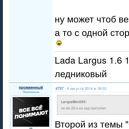
ну может чтоб в
а то с одной сто
Lada Largus 1.6 
ледниковый
прожженный
#797
- 6 августа 2014 в 18:03
Посетитель
LarqusMen585:
он же 2й и на зад притулил
Второй из темы 