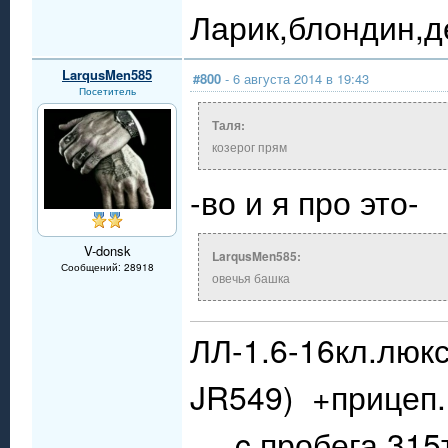
Ларик,блондин,д
LarqusMen585
#800
- 6 августа 2014 в 19:43
Посетитель
Таля:
козерог прям
-во и я про это-
V-donsk
LarqusMen585:
Сообщений: 28918
овечья башка
ЛЛ-1.6-16кл.люкс
JR549) +прицеп.
.....c пробега 31