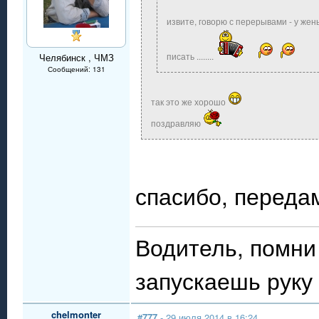
извите, говорю с перерывами - у же
писать ........
Челябинск , ЧМЗ
Сообщений: 131
так это же хорошо
поздравляю
спасибо, передам .
Водитель, помни 
запускаешь руку 
chelmonter
#777
- 29 июля 2014 в 16:24