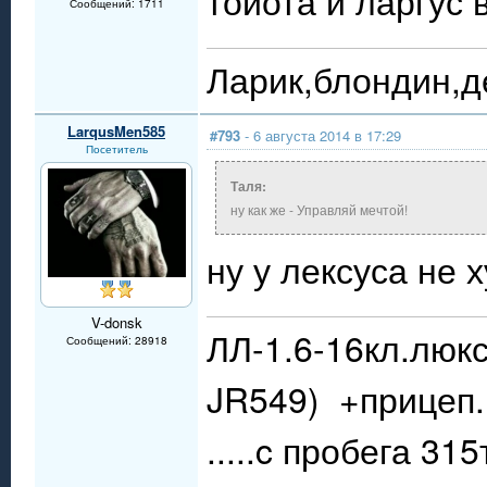
тойота и ларгус
Сообщений: 1711
Ларик,блондин,д
LarqusMen585
#793
- 6 августа 2014 в 17:29
Посетитель
Таля:
ну как же - Управляй мечтой!
ну у лексуса не 
V-donsk
ЛЛ-1.6-16кл.люкс
Сообщений: 28918
JR549) +прицеп.
.....c пробега 31