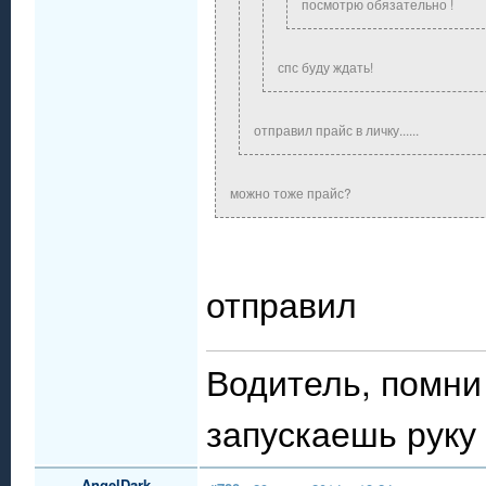
посмотрю обязательно !
спс буду ждать!
отправил прайс в личку......
можно тоже прайс?
отправил
Водитель, помни 
запускаешь руку 
AngelDark