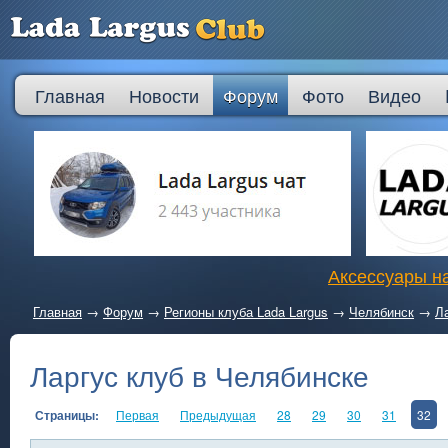
Главная
Новости
Форум
Фото
Видео
Аксессуары на
Главная
→
Форум
→
Регионы клуба Lada Largus
→
Челябинск
→
Л
Ларгус клуб в Челябинске
Страницы:
Первая
Предыдущая
28
29
30
31
32