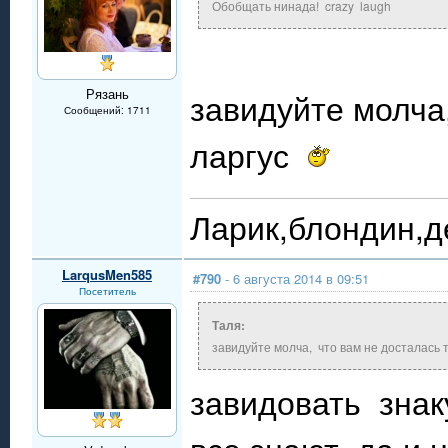
Обобщать нинада! crazy laugh
Рязань
завидуйте молча
Сообщений: 1711
ларгус
Ларик,блондин,д
LarqusMen585
#790
- 6 августа 2014 в 09:51
Посетитель
Таля:
завидуйте молча, что вам не досталась 
завидовать знаку