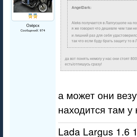
AngelDark:
Aleks получается в Лапгусшопе на 
Озёрск
я же говорил что дешевле чем там не
Сообщений: 974
и лишний раз для себя удастоверил
так что если буду брать защиту то в
да вот понять немогу у нас они стоят 80
есть!отпишусь сразу!
а может они вез
находится там у
Lada Largus 1.6 