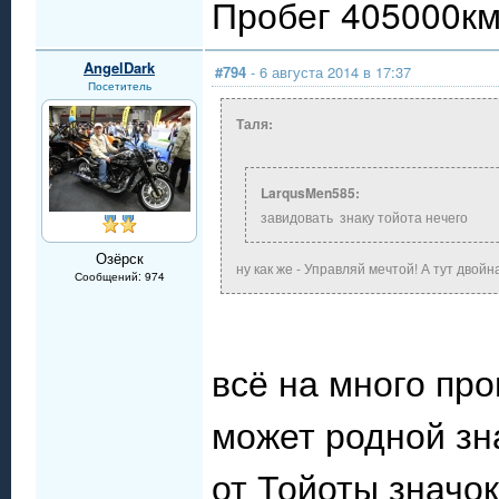
Пробег 405000км.
AngelDark
#794
- 6 августа 2014 в 17:37
Посетитель
Таля:
LarqusMen585:
завидовать знаку тойота нечего
Озёрск
ну как же - Управляй мечтой! А тут двой
Сообщений: 974
всё на много пр
может родной зн
от Тойоты значо