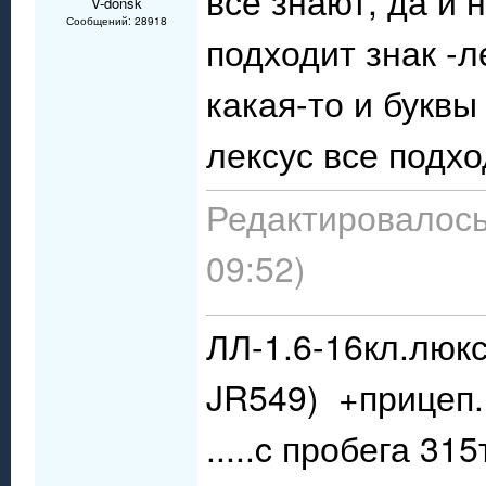
все знают, да и 
V-donsk
Сообщений: 28918
подходит знак -л
какая-то и буквы
лексус все подхо
Редактировалось:
09:52)
ЛЛ-1.6-16кл.люкс
JR549) +прицеп.
.....c пробега 31