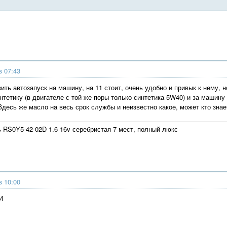
в 07:43
ть автозапуск на машину, на 11 стоит, очень удобно и привык к нему, н
тетику (в двигателе с той же поры только синтетика 5W40) и за машину 
Здесь же масло на весь срок службы и неизвестно какое, может кто знае
ь RS0Y5-42-02D 1.6 16v серебристая 7 мест, полный люкс
в 10:00
И