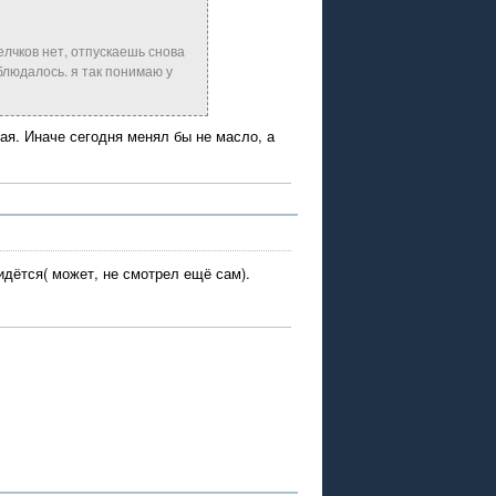
лчков нет, отпускаешь снова
блюдалось. я так понимаю у
ая. Иначе сегодня менял бы не масло, а
дётся( может, не смотрел ещё сам).