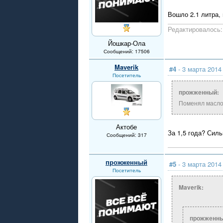
Вошло 2.1 литра, 
Редактировалось: 
Йошкар-Ола
Сообщений: 17506
Maverik
#4
- 3 марта 2014
Посетитель
прожженный:
Поменял масло 
Актобе
За 1,5 года? Силь
Сообщений: 317
прожженный
#5
- 3 марта 2014
Посетитель
Maverik:
прожженны