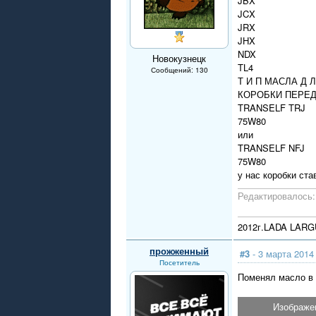
JBX
JCX
JRX
JHX
NDX
Новокузнецк
TL4
Сообщений: 130
Т И П МАСЛА Д Л
КОРОБКИ ПЕРЕ
TRANSELF TRJ
75W80
или
TRANSELF NFJ
75W80
у нас коробки ста
Редактировалось: 
2012г.LADA LARG
прожженный
#3
- 3 марта 2014
Посетитель
Поменял масло в К
Изображе