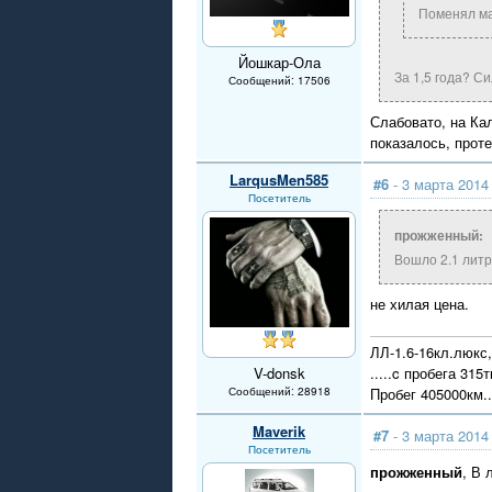
Поменял мас
Йошкар-Ола
За 1,5 года? Си
Сообщений: 17506
Слабовато, на Ка
показалось, проте
LarqusMen585
#6
- 3 марта 2014
Посетитель
прожженный:
Вошло 2.1 литр
не хилая цена.
ЛЛ-1.6-16кл.люкс,
V-donsk
.....c пробега 315
Сообщений: 28918
Пробег 405000км..
Maverik
#7
- 3 марта 2014
Посетитель
прожженный
, В 