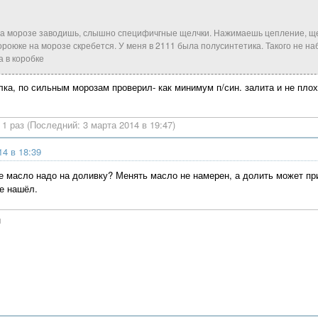
на морозе заводишь, слышно специфичгные щелчки. Нажимаешь цепление, ще
короюке на морозе скребется. У меня в 2111 была полусинтетика. Такого не на
 в коробке
лка, по сильным морозам проверил- как минимум п/син. залита и не плох
1 раз (Последний: 3 марта 2014 в 19:47)
14 в 18:39
е масло надо на доливку? Менять масло не намерен, а долить может при
е нашёл.
н