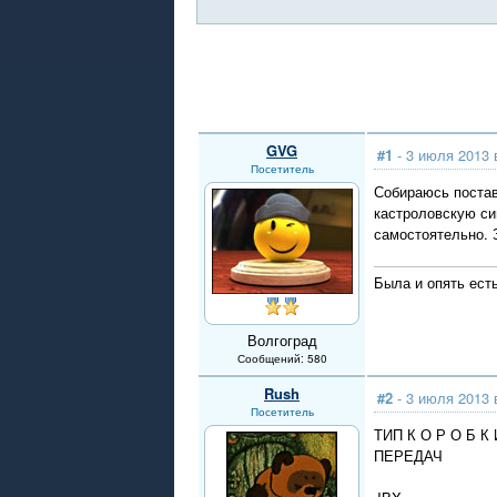
GVG
#1
- 3 июля 2013 
Посетитель
Собираюсь постави
кастроловскую син
самостоятельно. 
Была и опять ест
Волгоград
Сообщений: 580
Rush
#2
- 3 июля 2013 
Посетитель
ТИП К О Р О Б К 
ПЕРЕДАЧ