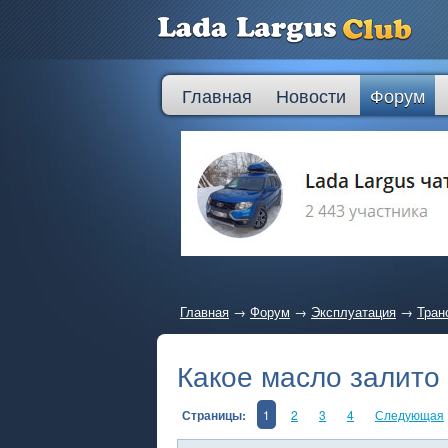
Главная
Новости
Форум
Главная
→
Форум
→
Эксплуатация
→
Тран
Какое масло залито
Страницы:
1
2
3
4
Следующая