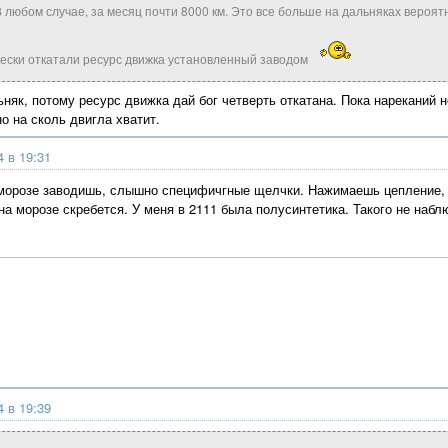
 В любом случае, за месяц почти 8000 км. Это все больше на дальняках вероят
чески откатали ресурс движка установленный заводом
як, потому ресурс движка дай бог четверть откатана. Пока нареканий не
 на сколь двигла хватит.
4 в 19:31
морозе заводишь, слышно специфичгные щелчки. Нажимаешь цепление, щ
на морозе скребется. У меня в 2111 была полусинтетика. Такого не наб
4 в 19:39