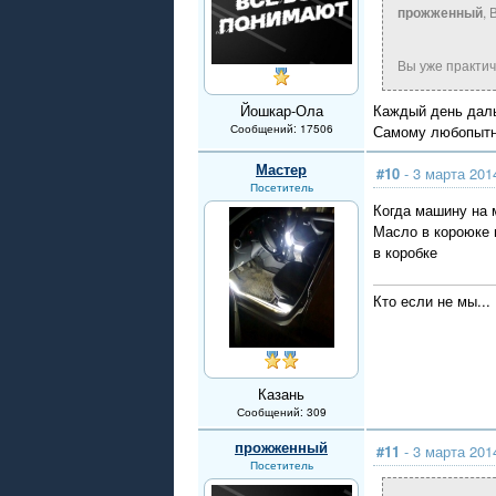
прожженный
,
Вы уже практи
Йошкар-Ола
Каждый день дальн
Сообщений: 17506
Самому любопытно
Мастер
#10
- 3 марта 201
Посетитель
Когда машину на 
Масло в короюке 
в коробке
Кто если не мы...
Казань
Сообщений: 309
прожженный
#11
- 3 марта 201
Посетитель