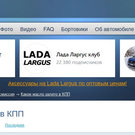
Фото
Видео
FAQ
Бортовики
Об автомобиле
Аксессуары на Lada Largus по оптовым ценам!
смиссия
→
Какое масло залито в КПП
 в КПП
Последняя