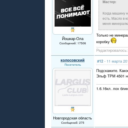
Мастер:
Когда машину 
есть. Масло в 
меня минералка
Только не минера
Йошкар-Ола
коробку
Сообщений: 17506
Редактировалось: 
колосовский
#12
- 11 марта 20
Посетитель
Подскажите. Како
Эльф ТРМ 4501 н
1.6.16кл. лох бли
Новгородская область
Сообщений: 275