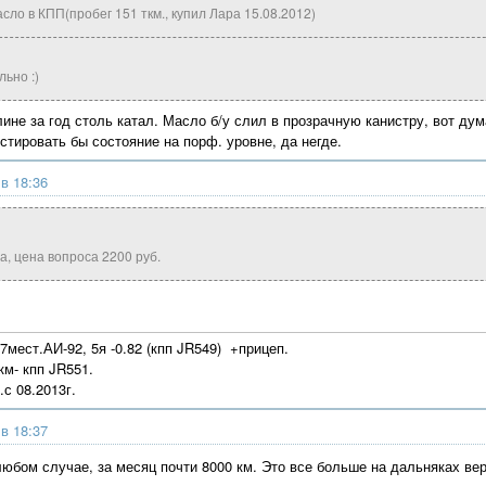
ло в КПП(пробег 151 ткм., купил Лара 15.08.2012)
льно :)
лине за год столь катал. Масло б/у слил в прозрачную канистру, вот ду
стировать бы состояние на порф. уровне, да негде.
 в 18:36
а, цена вопроса 2200 руб.
7мест.АИ-92, 5я -0.82 (кпп JR549) +прицеп.
ткм- кпп JR551.
.с 08.2013г.
 в 18:37
любом случае, за месяц почти 8000 км. Это все больше на дальняках ве