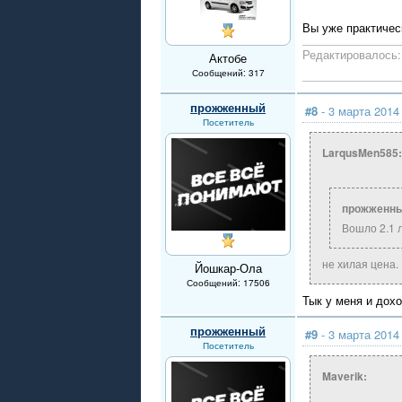
Вы уже практичес
Редактировалось: 
Актобе
Сообщений: 317
прожженный
#8
- 3 марта 2014
Посетитель
LarqusMen585:
прожженны
Вошло 2.1 л
не хилая цена.
Йошкар-Ола
Сообщений: 17506
Тык у меня и дох
прожженный
#9
- 3 марта 2014
Посетитель
Maverik: