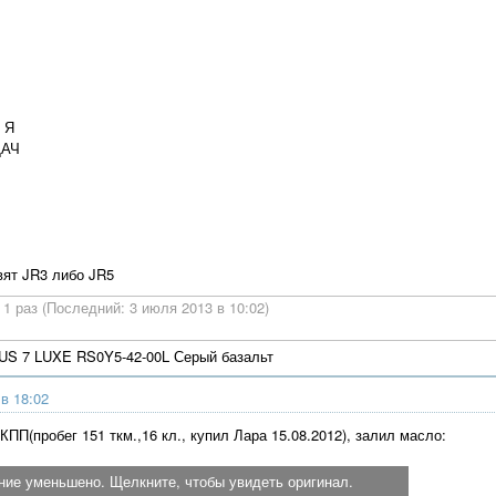
 Я
ДАЧ
вят JR3 либо JR5
1 раз (Последний: 3 июля 2013 в 10:02)
US 7 LUXE RS0Y5-42-00L Серый базальт
 в 18:02
ПП(пробег 151 ткм.,16 кл., купил Лара 15.08.2012), залил масло:
ние уменьшено. Щелкните, чтобы увидеть оригинал.