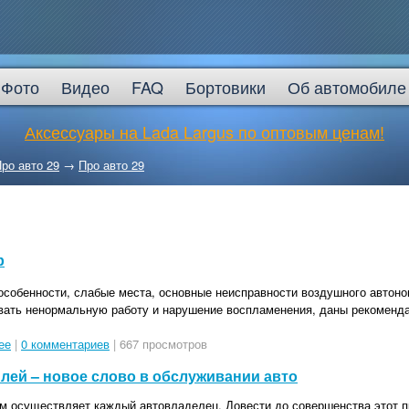
Фото
Видео
FAQ
Бортовики
Об автомобиле
Аксессуары на Lada Largus по оптовым ценам!
ро авто 29
→
Про авто 29
р
особенности, слабые места, основные неисправности воздушного автоно
звать ненормальную работу и нарушение воспламенения, даны рекоменд
ее
|
0 комментариев
| 667 просмотров
лей – новое слово в обслуживании авто
м осуществляет каждый автовладелец. Довести до совершенства этот п