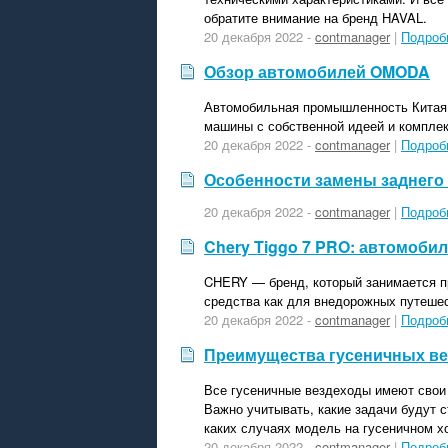
обратите внимание на бренд HAVAL.
20 декабря 2022 -
contmanager
|
Подроб
Обзор автомобилей OMODA
Автомобильная промышленность Китая в
машины с собственной идеей и комплек
20 декабря 2022 -
contmanager
|
Подроб
Особенности замены заднего 
20 декабря 2022 -
contmanager
|
Подроб
Chery Tiggo 7 PRO: автомоби
CHERY — бренд, который занимается п
средства как для внедорожных путешест
20 декабря 2022 -
contmanager
|
Подроб
Преимущества гусеничных в
Все гусеничные вездеходы имеют свои 
Важно учитывать, какие задачи будут 
каких случаях модель на гусеничном х
20 декабря 2022 -
contmanager
|
Подроб