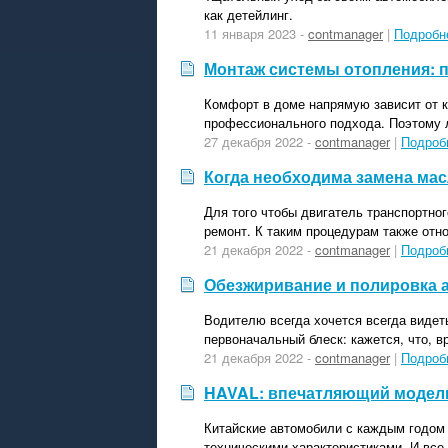
как детейлинг.
11 января 2023 -
contmanager
|
Подробн
Монтаж системы отопления: 
Комфорт в доме напрямую зависит от к
профессионального подхода. Поэтому 
27 декабря 2022 -
contmanager
|
Подроб
Когда необходима замена ма
Для того чтобы двигатель транспортно
ремонт. К таким процедурам также отн
21 декабря 2022 -
contmanager
|
Подроб
Обезжиривание и полировка 
Водителю всегда хочется всегда видет
первоначальный блеск: кажется, что, в
21 декабря 2022 -
contmanager
|
Подроб
HAVAL: впечатляющий модел
Китайские автомобили с каждым годом
техническими характеристиками. И все