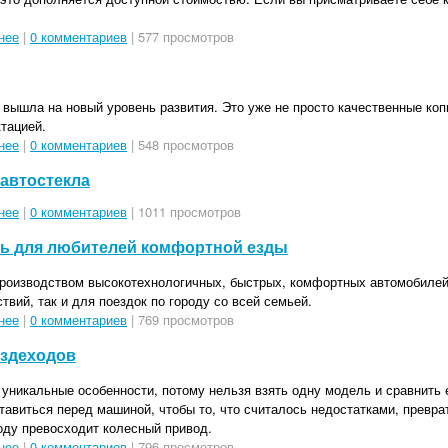
нее
|
0 комментариев
| 577 просмотров
ышла на новый уровень развития. Это уже не просто качественные коп
тацией.
нее
|
0 комментариев
| 548 просмотров
автостекла
нее
|
0 комментариев
| 1011 просмотров
ль для любителей комфортной езды
роизводством высокотехнологичных, быстрых, комфортных автомобилей
вий, так и для поездок по городу со всей семьей.
нее
|
0 комментариев
| 769 просмотров
ездеходов
уникальные особенности, потому нельзя взять одну модель и сравнить 
ставиться перед машиной, чтобы то, что считалось недостатками, превр
оду превосходит колесный привод.
нее
|
0 комментариев
| 796 просмотров