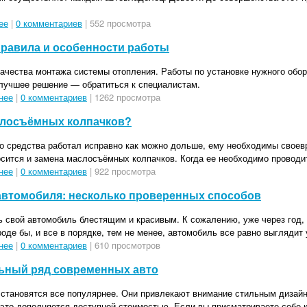
ее
|
0 комментариев
| 552 просмотра
правила и особенности работы
ачества монтажа системы отопления. Работы по установке нужного обо
лучшее решение — обратиться к специалистам.
нее
|
0 комментариев
| 1262 просмотра
слосъёмных колпачков?
го средства работал исправно как можно дольше, ему необходимы свое
осится и замена маслосъёмных колпачков. Когда ее необходимо проводи
нее
|
0 комментариев
| 922 просмотра
автомобиля: несколько проверенных способов
ь свой автомобиль блестящим и красивым. К сожалению, уже через год,
роде бы, и все в порядке, тем не менее, автомобиль все равно выглядит 
нее
|
0 комментариев
| 610 просмотров
ьный ряд современных авто
 становятся все популярнее. Они привлекают внимание стильным дизай
 это дополняется доступной стоимостью. Если вы присматриваете себе 