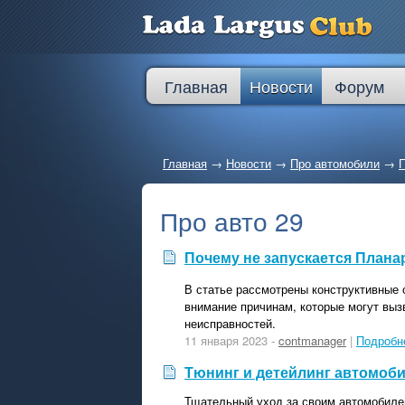
Главная
Новости
Форум
Главная
→
Новости
→
Про автомобили
→
П
Про авто 29
Почему не запускается Плана
В статье рассмотрены конструктивные 
внимание причинам, которые могут вы
неисправностей.
11 января 2023 -
contmanager
|
Подробн
Тюнинг и детейлинг автомоби
Тщательный уход за своим автомобиле