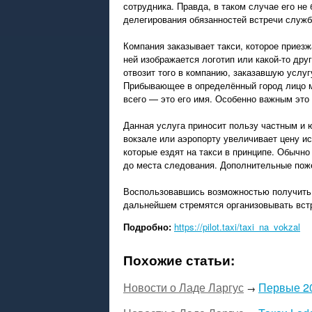
сотрудника. Правда, в таком случае его не
делегирования обязанностей встречи служб
Компания заказывает такси, которое приезжа
ней изображается логотип или какой-то дру
отвозит того в компанию, заказавшую услугу
Прибывающее в определённый город лицо мо
всего — это его имя. Особенно важным это
Данная услуга приносит пользу частным и 
вокзале или аэропорту увеличивает цену и
которые ездят на такси в принципе. Обычно
до места следования. Дополнительные поже
Воспользовавшись возможностью получить 
дальнейшем стремятся организовывать встр
Подробно:
https://pilot.taxi/taxi_na_vokzal
Похожие статьи:
Новости о Ладе Ларгус
Первые 20
→