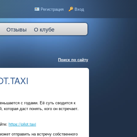
Регистрация
Вход
Отзывы
О клубе
Поиск по сайту
OT.TAXI
еньшается с годами. Её суть сводится к
, которая даст понять, кого он встречает.
айте:
https://pilot.taxi
 может отправить на встречу собственного