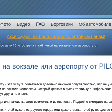
Фото
Видео
FAQ
Бортовики
Об автомобиле
Аксессуары на Lada Largus по оптовым ценам!
ро авто 15
→
Встреча с табличкой на вокзале или аэропорту от
 на вокзале или аэропорту от PIL
рту - эта услуга пользуется довольно высокой популярностью, что не ум
и на вокзале человеком, который держит в руках табличку с информацией
г друга не знают.
ды или таксисты, хотя возможны и исключения. Подробно смотрите на с
о, кто ей нужен, из другого города или даже страны, то её руководство