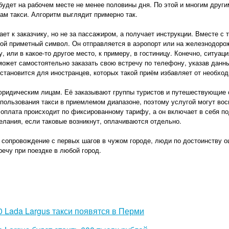
 будет на рабочем месте не менее половины дня. По этой и многим друг
ам такси. Алгоритм выглядит примерно так.
ет к заказчику, но не за пассажиром, а получает инструкции. Вместе с т
гой приметный символ. Он отправляется в аэропорт или на железнодорож
, или в какое-то другое место, к примеру, в гостиницу. Конечно, ситуац
жет самостоятельно заказать свою встречу по телефону, указав данны
 становится для иностранцев, которых такой приём избавляет от необхо
юридическим лицам. Её заказывают группы туристов и путешествующие 
спользования такси в приемлемом диапазоне, поэтому услугой могут вос
 оплата происходит по фиксированному тарифу, а он включает в себя п
лания, если таковые возникнут, оплачиваются отдельно.
сопровождение с первых шагов в чужом городе, люди по достоинству о
ечу при поездке в любой город.
 Lada Largus такси появятся в Перми