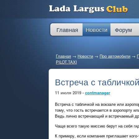
Главная
Новости
Форум
Главная
→
Новости
→
Про автомобили
→
П
PILOT.TAXI
Встреча с табличкой
11 июля 2019 -
contmanager
Встреча с табличкой на вокзале или аэропо
тому, что гость встречается в аэропорту ил
Ведь лично встречающий и встречаемый дру
Чаще всего такую миссию берут на себя ги
К примеру, если компания приглашает кого-т