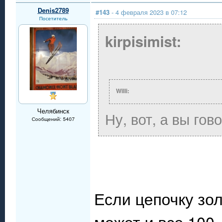
Denis2789
#143
- 4 февраля 2023 в 07:12
Посетитель
kirpisimist:
Willi:
Челябинск
Ну, вот, а вы го
Сообщений: 5407
Если цепочку зол
может и все 100