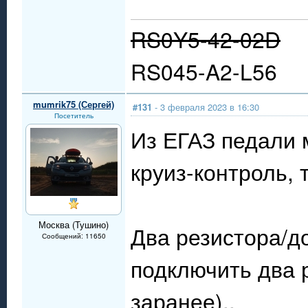
RS0Y5-42-02D
RS045-A2-L56
mumrik75 (Сергей)
#131
- 3 февраля 2023 в 16:30
Посетитель
Из ЕГАЗ педали 
круиз-контроль,
Москва (Тушино)
Два резистора/д
Сообщений: 11650
подключить два 
заранее)..