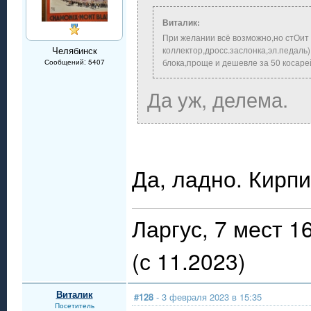
Виталик:
При желании всё возможно,но стОит л
Челябинск
коллектор,дросс.заслонка,эл.педаль
блока,проще и дешевле за 50 косарей
Сообщений: 5407
Да уж, делема.
Да, ладно. Кирпи
Ларгус, 7 мест 
(с 11.2023)
Виталик
#128
- 3 февраля 2023 в 15:35
Посетитель