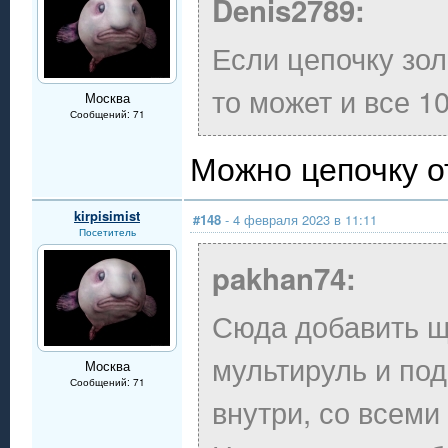
Denis2789:
Если цепочку зол
то может и все 1
Москва
Сообщений: 71
Можно цепочку о
kirpisimist
#148
- 4 февраля 2023 в 11:11
Посетитель
pakhan74:
Сюда добавить щ
мультируль и по
Москва
Сообщений: 71
внутри, со всем