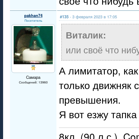
своё что нибудь
pakhan74
#135
- 3 февраля 2023 в 17:05
Посетитель
Виталик:
или своё что ниб
А лимитатор, как
Cамара
только движняк с
Сообщений: 13960
превышения.
Я вот езжу тапка
8кл. (90 л.с.), C