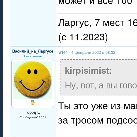
Ларгус, 7 мест 
(с 11.2023)
Василий_на_Ларгусе
#144
- 4 февраля 2023 в 08:32
Посетитель
kirpisimist:
Ну, вот, а вы го
Ты это уже из м
город Е
за тросом подс
Сообщений: 1551