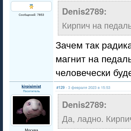
Denis2789:
Сообщений: 7853
Кирпич на педал
Зачем так радик
магнит на педал
человечески буд
kirpisimist
#129
- 3 февраля 2023 в 15:53
Посетитель
Denis2789:
Да, ладно. Кирпич
Москва