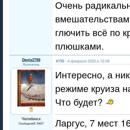
Очень радикальн
вмешательствам 
глючить всё по к
плюшками.
Denis2789
#150
- 4 февраля 2023 в 12:08
Посетитель
Интересно, а ни
режиме круиза на
Что будет?
Челябинск
Ларгус, 7 мест 
Сообщений: 5407