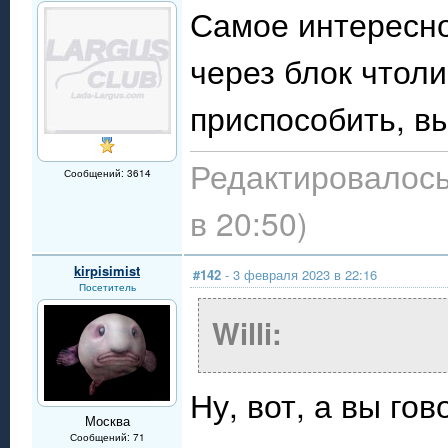
Самое интересно
через блок чтол
приспособить, в
Редактировалось
Сообщений: 3614
в 20:50)
kirpisimist
#142
- 3 февраля 2023 в 22:16
Посетитель
Willi:
Ну, вот, а вы го
Москва
Сообщений: 71