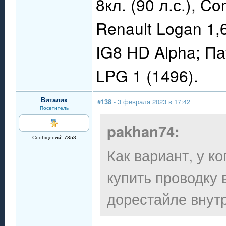
8кл. (90 л.с.), C
Renault Logan 1,
IG8 HD Alpha; П
LPG 1 (1496).
Виталик
#138
- 3 февраля 2023 в 17:42
Посетитель
pakhan74:
Сообщений: 7853
Как вариант, у к
купить проводку 
дорестайле внут