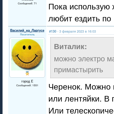
Пока использую ж
Сообщений: 71
любит ездить по
Василий_на_Ларгусе
#130
- 3 февраля 2023 в 16:03
Посетитель
Виталик:
можно электро ма
примастырить
город Е
Черенок. Можно 
Сообщений: 1551
или лентяйки. В 
Или телескопиче