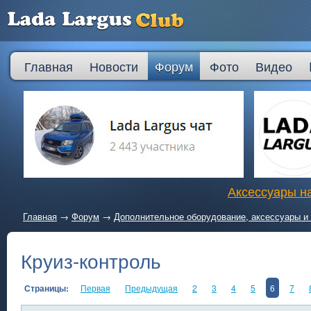
Главная
Новости
Форум
Фото
Видео
Аксессуары на
Главная
→
Форум
→
Дополнительное оборудование, аксессуары и 
Круиз-контроль
Страницы:
Первая
Предыдущая
2
3
4
5
6
7