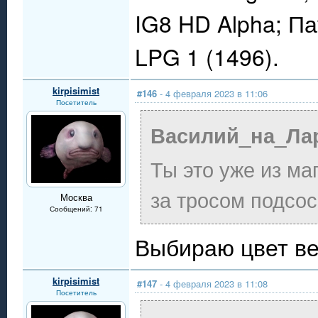
IG8 HD Alpha; П
LPG 1 (1496).
kirpisimist
#146
- 4 февраля 2023 в 11:06
Посетитель
Василий_на_Лар
Ты это уже из м
за тросом подсо
Москва
Сообщений: 71
Выбираю цвет ве
kirpisimist
#147
- 4 февраля 2023 в 11:08
Посетитель