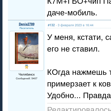
К7М+ГБО+чип Пау
даче-мобиль.
Denis2789
#132
- 3 февраля 2023 в 16:44
Посетитель
У меня, кстати, 
его не ставил.
КОгда нажмешь т
Челябинск
Сообщений: 5407
примерзает к ков
Удобно... Правд
Редактировалось