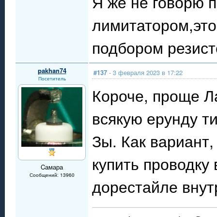
Я же не говорю 
лимитатором,это
подбором резист
pakhan74
#137
- 3 февраля 2023 в 17:22
Посетитель
Короче, проще Л
всякую ерунду т
Зы. Как вариант,
купить проводку 
Cамара
Сообщений: 13960
дорестайле внут