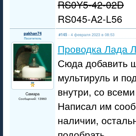
RS0Y5-42-02D
RS045-A2-L56
pakhan74
#145
- 4 февраля 2023 в 08:53
Посетитель
Проводка Лада Л
Сюда добавить щ
мультируль и по
внутри, со всем
Cамара
Сообщений: 13960
Написал им сооб
наличии, осталь
подобрать.