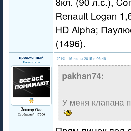
8кл. (90 л.с.), C
Renault Logan 1,
HD Alpha; Паулю
(1496).
прожженный
#492
- 16 июля 2015 в 06:46
Посетитель
pakhan74:
У меня клапана 
Йошкар-Ола
Сообщений: 17506
Прям пинок под 