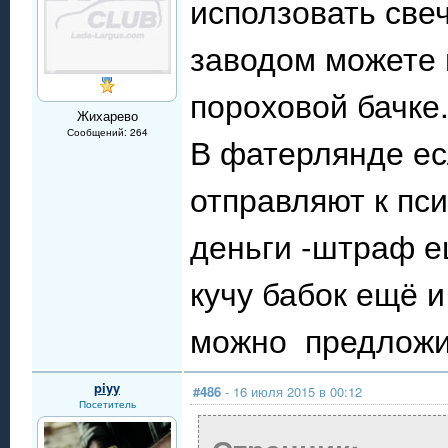
исползовать све
заводом можете 
пороховой бачке
Жихарево
Сообщений: 264
В фатерлянде ес
отправляют к пс
деньги -штраф ещ
кучу бабок ещё 
можно предложит
piyy
#486
- 16 июля 2015 в 00:12
Посетитель