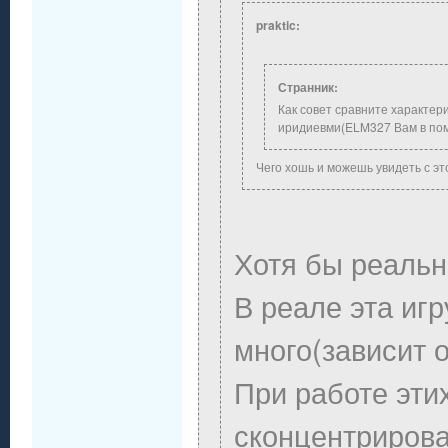
praktic:
Странник:
Как совет сравните характер
иридиевми(ELM327 Вам в по
Чего хошь и можешь увидеть с эт
Хотя бы реальн
В реале эта иг
много(зависит 
При работе этих
сконцентрирова