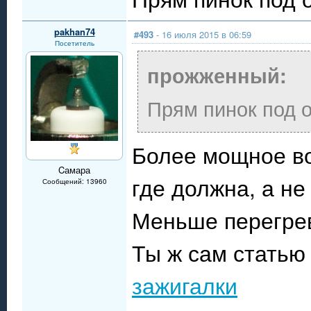
pakhan74
#493
- 16 июля 2015 в 06:59
Посетитель
прожженный:
Прям пинок под о
Более мощное во
Cамара
где должна, а н
Сообщений: 13960
Меньше перегрев
Ты ж сам статью
зажигалки