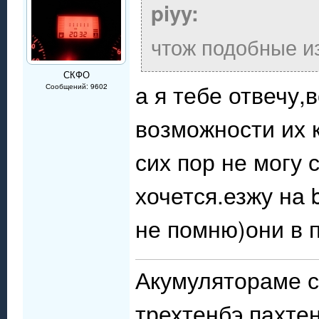
piyy:
чтож подобные и
СКФО
а я тебе отвечу,
Сообщений: 9602
возможности их к
сих пор не могу 
хочется.езжу на 
не помню)они в 
Акумулятораме с
трехтенбэ пахте