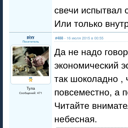
свечи испытвал 
Или только внут
piyy
#488
- 16 июля 2015 в 00:55
Посетитель
Да не надо говор
экономический э
так шоколадно ,
повсеместно, а 
Тула
Сообщений: 471
Читайте внимате
небесная.