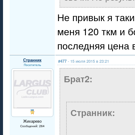
Не привык я таки
меня 120 ткм и 
последняя цена 
Странник
#477
- 15 июля 2015 в 23:21
Посетитель
Брат2:
Странник:
Жихарево
Сообщений: 264