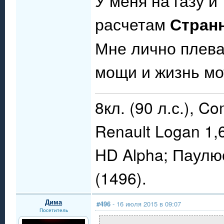
У меня на газу и
расчетам
Стран
Мне лично плева
мощи и жизнь мо
8кл. (90 л.с.), C
Renault Logan 1,
HD Alpha; Паулю
(1496).
Дима
#496
- 16 июля 2015 в 09:07
Посетитель