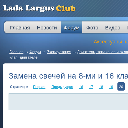
Главная
Новости
Форум
Фото
Видео
Аксессуары на
Главная
→
Форум
→
Эксплуатация
→
Двигатель, топливная и ох
клап. двигателе
Замена свечей на 8-ми и 16 кла
Страницы:
Первая
Предыдущая
16
17
18
19
20