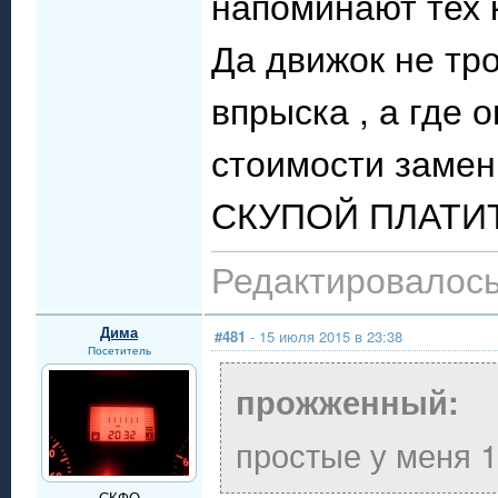
напоминают тех к
Да движок не тр
впрыска , а где о
стоимости замен
СКУПОЙ ПЛАТИ
Редактировалось:
Дима
#481
- 15 июля 2015 в 23:38
Посетитель
прожженный:
простые у меня 1
СКФО