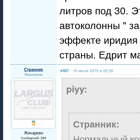
литров под 30. 
автоколонны " за
эффекте иридия 
страны. Едрит м
Странник
#487
- 16 июля 2015 в 00:26
Посетитель
piyy:
Странник:
Жихарево
Нормальный ко
Сообщений: 264