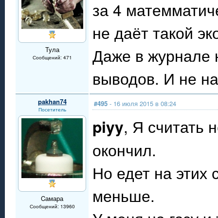
за 4 матемматич
не даёт такой эк
Даже в журнале 
Тула
Сообщений: 471
выводов. И не на
pakhan74
#495
- 16 июля 2015 в 08:24
Посетитель
piyy
, Я считать 
окончил.
Но едет на этих 
меньше.
Cамара
Сообщений: 13960