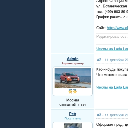
Адрес: Станция м
ул. Ботаническая 
тел. (499) 903-89-
График работы с 8
Сайт:
http://www.a
Редактировалось: 
Чехлы на Lada La
Admin
#2
- 11 декабря 2
Администратор
Кто-нибудь покуп
Что можете сказа
Чехлы на Lada La
Москва
Сообщений: 11584
Petr
#3
- 11 декабря 2
Посетитель
Оформил пред. до