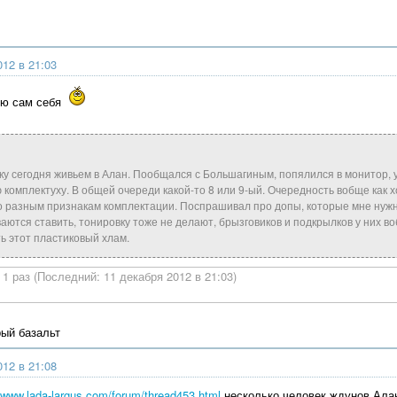
012 в 21:03
ую сам себя
ку сегодня живьем в Алан. Пообщался с Большагиным, попялился в монитор, у
 комплектуху. В общей очереди какой-то 8 или 9-ый. Очередность вобще как 
по разным признакам комплектации. Поспрашивал про допы, которые мне нуж
аются ставить, тонировку тоже не делают, брызговиков и подкрылков у них в
ь этот пластиковый хлам.
1 раз (Последний: 11 декабря 2012 в 21:03)
ый базальт
012 в 21:08
//www.lada-largus.com/forum/thread453.html
несколько человек ждунов Алан