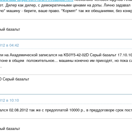
нет. Дилер как дилер, с демократичными ценами на допы. Лично задавал 
лую" машину - берите, ваше право. "Кормят" так же обещаниями, без кон
ый базальт
012 в 04:42
и на Академической записался на KS0Y5-42-02D Серый базальт 17.10.10
лоне в общем положительное... машины конечно им приходят, но пока са
.
D Серый базальт
012 в 10:10
лся 02.08.2012 так же с предоплатой 10000 р., в преддоговоре срок пос
ый базальт