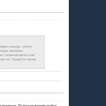
видел очередь - сейчас
хочешь там можно
ны. Салонный фильтр они
обще нет. Придется самому
-автовских. По высказываниям особых