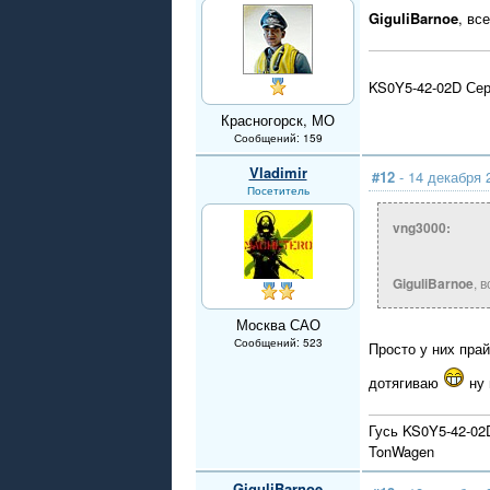
GiguliBarnoe
, вс
KS0Y5-42-02D Сер
Красногорск, МО
Сообщений: 159
Vladimir
#12
- 14 декабря 
Посетитель
vng3000:
GiguliBarnoe
, 
Москва САО
Сообщений: 523
Просто у них прай
дотягиваю
ну 
Гусь KS0Y5-42-02
TonWagen
GiguliBarnoe