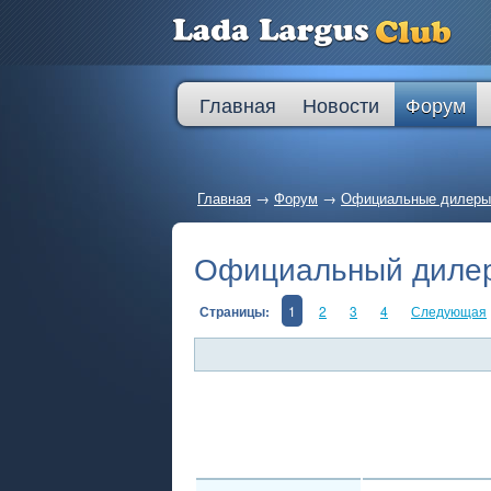
Главная
Новости
Форум
Главная
→
Форум
→
Официальные дилеры
Официальный дилер
Страницы:
1
2
3
4
Следующая