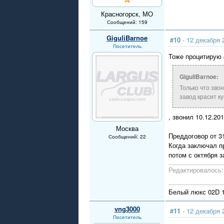
Красногорск, МО
Сообщений: 159
GiguliBarnoe
#10
- 12 декабря 
Посетитель
Тоже процитирую 
GiguliBarnoe:
Только что зво
завод красит ку
, звонил 10.12.201
Москва
Преддоговор от 31
Сообщений: 22
Когда заключал п
потом с октября з
Редактировалось: 
Белый люкс 02D 1
vng3000
#11
- 12 декабря 
Посетитель