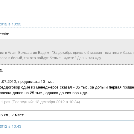
2012 в 10:33
себя:
нил в Алан. Большагин Вадим - "За декабрь пришло 5 машин - платина и базал
зова в белый, так что пойдут белые - ждите." Да я и так жду.
2.
.07.2012, предоплата 10 тыс.
реддоговор один из менеджеров сказал - 35 тыс. за допы и первая при
аказал допов на 25 тыс., однако до сих пор жду...
1 раз (Последний: 12 декабря 2012 в 10:34)
6 кл., 7 мест
2012 в 10:43