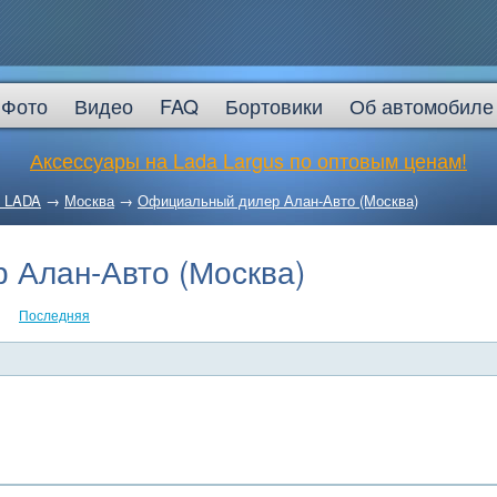
Фото
Видео
FAQ
Бортовики
Об автомобиле
Аксессуары на Lada Largus по оптовым ценам!
 LADA
→
Москва
→
Официальный дилер Алан-Авто (Москва)
 Алан-Авто (Москва)
Последняя