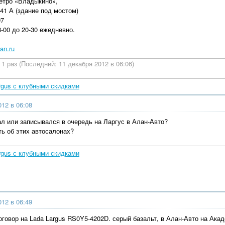
етро «Владыкино»,
41 А (здание под мостом)
97
-00 до 20-30 ежедневно.
lan.ru
1 раз (Последний: 11 декабря 2012 в 06:06)
rgus с клубными скидками
012 в 06:08
ал или записывался в очередь на Ларгус в Алан-Авто?
ть об этих автосалонах?
rgus с клубными скидками
012 в 06:49
говор на Lada Largus RS0Y5-4202D. серый базальт, в Алан-Авто на Акад