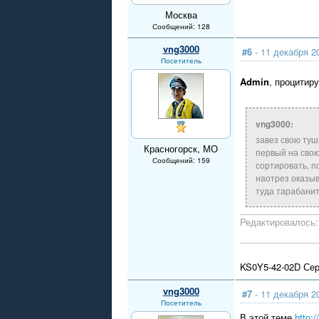
Москва
Сообщений: 128
vng3000
#6
- 11 декабря 2
Посетитель
Admin
, процитир
vng3000:
завез свою туш
Красногорск, МО
первый на свою
Сообщений: 159
сортировать, 
наотрез оказыв
туда тарабанит
Редактировалось: 
KS0Y5-42-02D Сер
vng3000
#7
- 11 декабря 2
Посетитель
В этой теме
http: