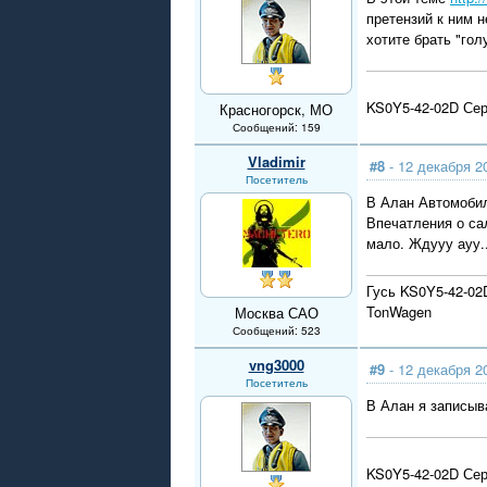
претензий к ним 
хотите брать "го
KS0Y5-42-02D Сер
Красногорск, МО
Сообщений: 159
Vladimir
#8
- 12 декабря 2
Посетитель
В Алан Автомобил
Впечатления о са
мало. Ждууу ауу..
Гусь KS0Y5-42-02
TonWagen
Москва САО
Сообщений: 523
vng3000
#9
- 12 декабря 2
Посетитель
В Алан я записыва
KS0Y5-42-02D Сер