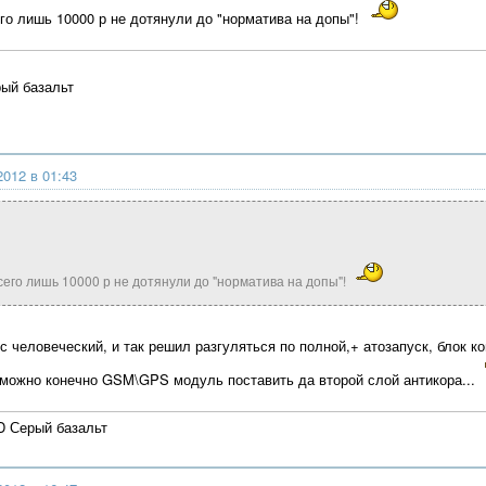
его лишь 10000 р не дотянули до "норматива на допы"!
ый базальт
2012 в 01:43
всего лишь 10000 р не дотянули до "норматива на допы"!
с человеческий, и так решил разгуляться по полной,+ атозапуск, блок 
можно конечно GSM\GPS модуль поставить да второй слой антикора...
D Серый базальт