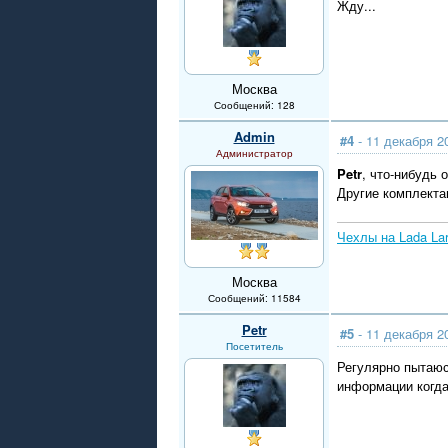
Жду...
Москва
Сообщений: 128
Admin
#4
- 11 декабря 2
Администратор
Petr
, что-нибудь 
Другие комплекта
Чехлы на Lada La
Москва
Сообщений: 11584
Petr
#5
- 11 декабря 2
Посетитель
Регулярно пытаюс
информации когда