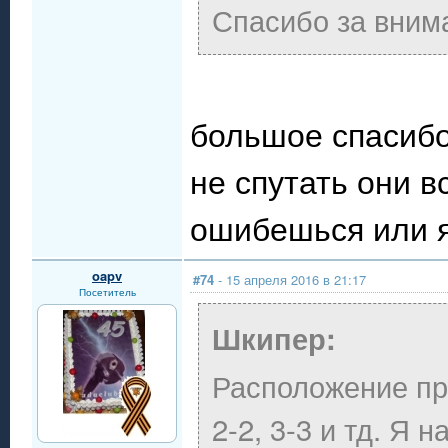
Спасибо за внима
большое спасибо 
не спутать они в
ошибешься или я 
oapv
#74
- 15 апреля 2016 в 21:17
Посетитель
Шкипер:
Расположение про
2-2, 3-3 и тд. Я 