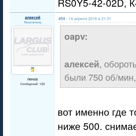
RS0Y5-42-02D, 
алексей
#54
- 14 апреля 2016 в 21:31
Посетитель
oapv:
, оборот
алексей
были 750 об/мин,
пенза
Сообщений: 122
вот именно где т
ниже 500. снима