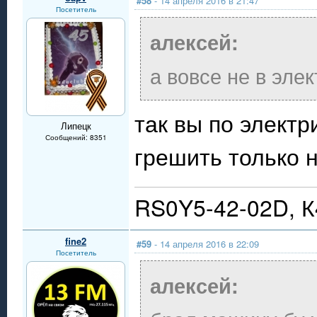
#58
- 14 апреля 2016 в 21:47
Посетитель
алексей:
а вовсе не в элек
так вы по электр
Липецк
Сообщений: 8351
грешить только 
RS0Y5-42-02D, 
fine2
#59
- 14 апреля 2016 в 22:09
Посетитель
алексей: