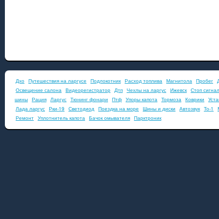
Дхо
Путешествия на ларгусе
Подлокотник
Расход топлива
Магнитола
Пробег
Освещение салона
Видеорегистратор
Дтп
Чехлы на ларгус
Ижевск
Стоп сигна
шины
Рация
Ларгус
Тюнинг фонари
Птф
Упоры капота
Тормоза
Коврики
Уста
Лада ларгус
Рки-19
Светодиод
Поездка на море
Шины и диски
Автозвук
То-1
Ремонт
Уплотнитель капота
Бачок омывателя
Парктроник