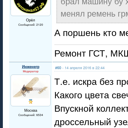
брал машину бу х
менял ремень гр
Орёл
Сообщений: 2120
А поршень кто м
Ремонт ГСТ, МК
Инженегр
#60
- 14 апреля 2016 в 22:44
Модератор
Т.е. искра без п
Какого цвета све
Впускной коллект
Москва
Сообщений: 6534
дроссельный узел