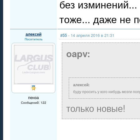
без изминений...
тоже... даже не 
алексей
#55
- 14 апреля 2016 в 21:31
Посетитель
oapv:
алексей:
буду просить у кого нибудь мозги по
пенза
Сообщений: 122
только новые!