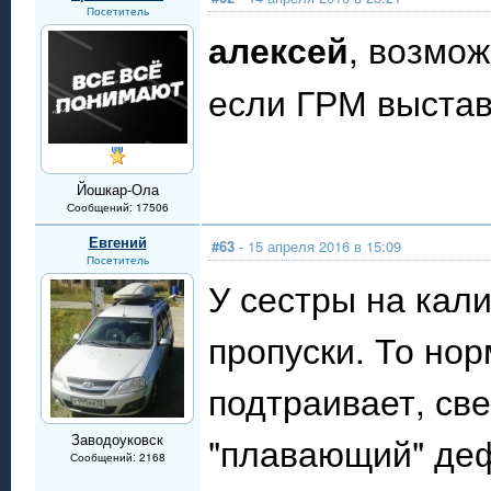
Посетитель
алексей
, возмож
если ГРМ выстав
Йошкар-Ола
Сообщений: 17506
Евгений
#63
- 15 апреля 2016 в 15:09
Посетитель
У сестры на кал
пропуски. То нор
подтраивает, св
"плавающий" деф
Заводоуковск
Сообщений: 2168