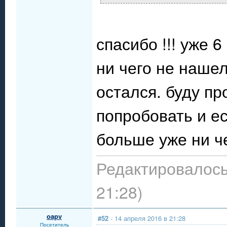
спасибо !!! уже 
ни чего не нашел
остался. буду пр
попробовать и е
больше уже ни че
Редактировалось:
21:28)
oapv
#52
- 14 апреля 2016 в 21:28
Посетитель