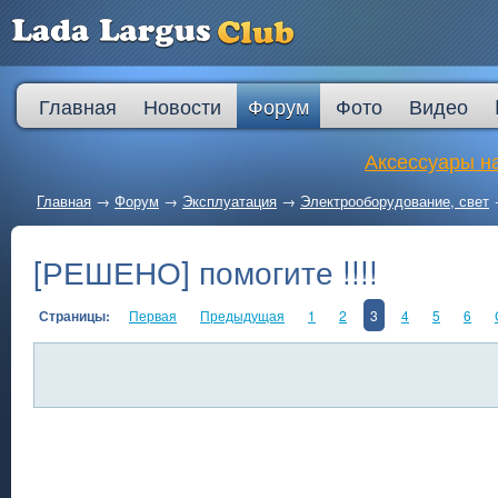
Главная
Новости
Форум
Фото
Видео
Аксессуары на
Главная
→
Форум
→
Эксплуатация
→
Электрооборудование, свет
[РЕШЕНО] помогите !!!!
Страницы:
Первая
Предыдущая
1
2
3
4
5
6