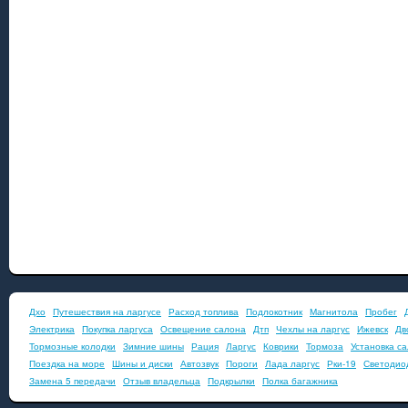
Дхо
Путешествия на ларгусе
Расход топлива
Подлокотник
Магнитола
Пробег
Электрика
Покупка ларгуса
Освещение салона
Дтп
Чехлы на ларгус
Ижевск
Дв
Тормозные колодки
Зимние шины
Рация
Ларгус
Коврики
Тормоза
Установка с
Поездка на море
Шины и диски
Автозвук
Пороги
Лада ларгус
Рки-19
Светодио
Замена 5 передачи
Отзыв владельца
Подкрылки
Полка багажника