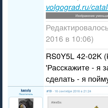
volgograd.ru/cata
Изображение уменьше
Редактировалось
2016 в 10:06)
RS0Y5L 42-02K (k
'Расскажите - я 
сделать - я пойму
kanvlg
#19
- 16 сентября 2016 в 21:24
Посетитель
AlexEs: