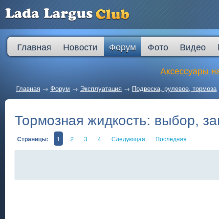
Главная
Новости
Форум
Фото
Видео
Аксессуары на
Главная
→
Форум
→
Эксплуатация
→
Подвеска, рулевое, тормоза
Тормозная жидкость: выбор, за
Страницы:
1
2
3
4
Следующая
Последняя