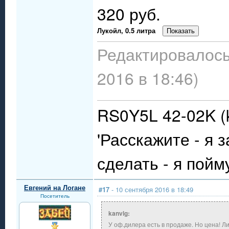
320 руб.
Лукойл, 0.5 литра
Редактировалось
2016 в 18:46)
RS0Y5L 42-02K (k
'Расскажите - я 
сделать - я пойму
Евгений на Логане
#17
- 10 сентября 2016 в 18:49
Посетитель
kanvlg:
У оф.дилера есть в продаже. Но цена! Ли