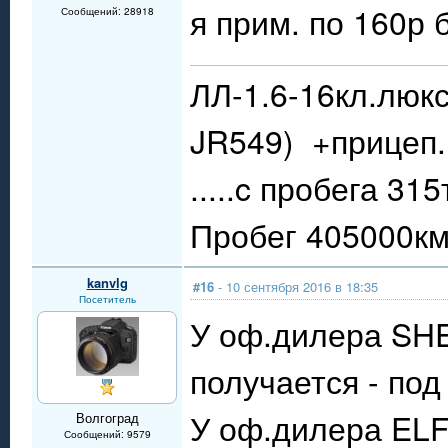
я прим. по 160р 
Сообщений: 28918
ЛЛ-1.6-16кл.люкс
JR549) +прицеп.
.....c пробега 31
Пробег 405000км.
kanvlg
#16
- 10 сентября 2016 в 18:35
Посетитель
У оф.дилера SHE
получается - под
У оф.дилера ELF 
Волгоград
Сообщений: 9579