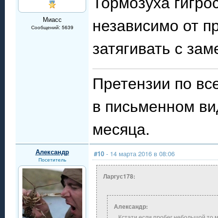
Тормозуха гигрос
независимо от п
Миасс
Сообщений: 5639
затягивать с зам
Претензии по в
в письменном ви
месяца.
Александр
#10
- 14 марта 2016 в 08:06
Посетитель
Ларгус178:
Александр:
...Кстати если пробег небольшой,то 