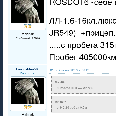
ROSDOT6 -себе и
ЛЛ-1.6-16кл.люкс
JR549) +прицеп.
V-donsk
Сообщений: 28918
.....c пробега 31
Пробег 405000км.
LarqusMen585
#15
- 2 июня 2016 в 08:01
Посетитель
Max89:
ТЖ класса DOT 4+ класс 6
Max89:
по 342,16 руб за 0,5 л
V-donsk