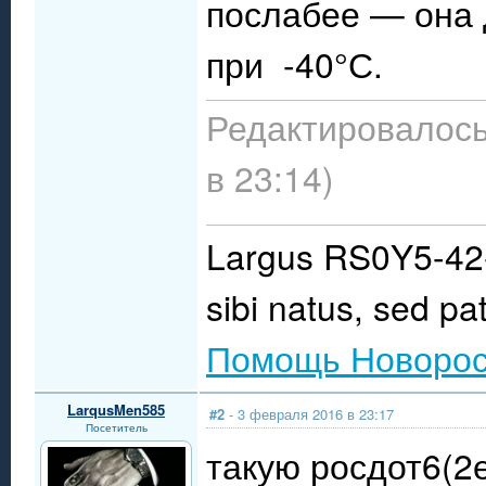
послабее — она 
при -40°С.
Редактировалось
в 23:14)
Largus RS0Y5-42-
sibi natus, sed pat
Помощь Новорос
LarqusMen585
#2
- 3 февраля 2016 в 23:17
Посетитель
такую росдот6(2е