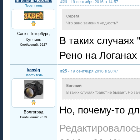
Евгений на Логане
#24
- 19 сентября 2016 в 14:57
Посетитель
Серега:
Что рано заменил жидкость?
Санкт-Петербург,
В таких случаях 
Купчино
Сообщений: 2627
Рено на Логанах 
kanvlg
#25
- 19 сентября 2016 в 20:47
Посетитель
Евгений:
В таких случаях "рано" не бывает. Но за
Но, почему-то дл
Волгоград
Сообщений: 9579
Редактировалось