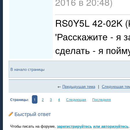
2016 в 20:48)
RS0Y5L 42-02K (k
'Расскажите - я 
сделать - я пойму
В начало страницы
←
Предыдущая тема
|
Следующая те
Страницы:
1
2
3
4
Следующая
Последняя
Быстрый ответ
Чтобы писать на форуме,
зарегистрируйтесь
или авторизуйтесь
.