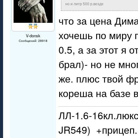
но и литр 500 р.везде
что за цена Дима
хочешь по миру п
V-donsk
Сообщений: 28918
0.5, а за этот я 
брал)- но не мно
же. плюс твой фр
кореша на базе в
ЛЛ-1.6-16кл.люкс
JR549) +прицеп.