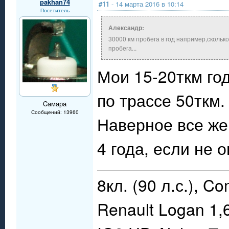
pakhan74
#11
- 14 марта 2016 в 10:14
Посетитель
Александр:
30000 км пробега в год например,скольк
пробега...
Мои 15-20ткм год
по трассе 50ткм.
Cамара
Сообщений: 13960
Наверное все же
4 года, если не
8кл. (90 л.с.), C
Renault Logan 1,