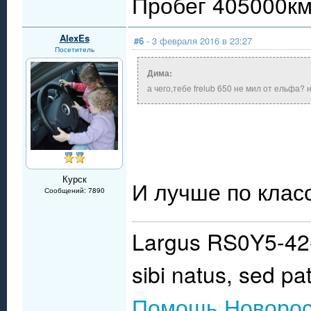
Пробег 405000км.
AlexEs
#6
- 3 февраля 2016 в 23:27
Посетитель
Дима:
а чего,тебе frelub 650 не мил от ельфа? 
Курск
И лучше по клас
Сообщений: 7890
Largus RS0Y5-42-
sibi natus, sed pat
Помощь Новорос