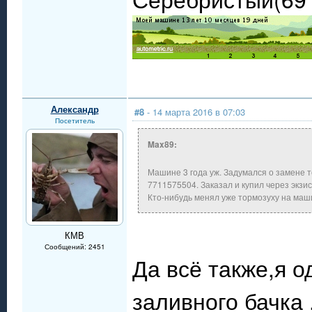
Александр
#8
- 14 марта 2016 в 07:03
Посетитель
Max89:
Машине 3 года уж. Задумался о замене т
7711575504. Заказал и купил через экзист
Кто-нибудь менял уже тормозуху на маши
КМВ
Сообщений: 2451
Да всё также,я 
заливного бачка