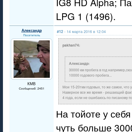
IG8 HD Alpha; П
LPG 1 (1496).
Александр
#12
- 14 марта 2016 в 12:04
Посетитель
pakhan74:
Александр:
30000 км пробега в год например,ск
10000 годового пробега...
КМВ
Мои 15-20ткм годовых, то же самое, что 
Сообщений: 2451
Наверное все же время - решающий фак
4 года, если не ошибаюсь по писаному п
На тойоте у себя
чуть больше 3000