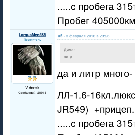
.....c пробега 31
Пробег 405000км.
LarqusMen585
#5
- 3 февраля 2016 в 23:26
Посетитель
Дима:
литр
да и литр много-
V-donsk
ЛЛ-1.6-16кл.люкс
Сообщений: 28918
JR549) +прицеп.
.....c пробега 31