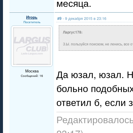
месяца.
Игорь
#9
- 9 декабря 2015 в 23:16
Посетитель
Ларгус178:
З.Ы. пользуйся поиском, не ленись, все 
Да юзал, юзал. Н
Москва
Сообщений: 16
больно подобных
ответил б, если 
Редактировалось: