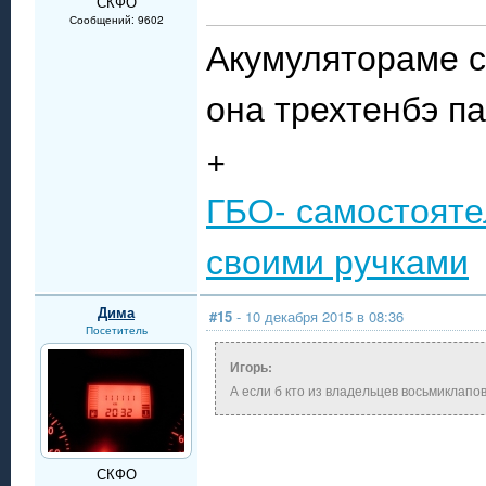
СКФО
Сообщений: 9602
Акумулятораме с
она трехтенбэ п
+
ГБО- самостояте
своими ручками
Дима
#15
- 10 декабря 2015 в 08:36
Посетитель
Игорь:
А если б кто из владельцев восьмиклапо
СКФО