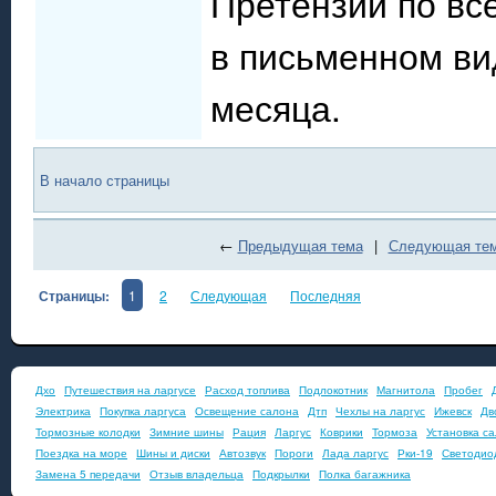
Претензии по в
в письменном ви
месяца.
В начало страницы
←
Предыдущая тема
|
Следующая те
Страницы:
1
2
Следующая
Последняя
Дхо
Путешествия на ларгусе
Расход топлива
Подлокотник
Магнитола
Пробег
Электрика
Покупка ларгуса
Освещение салона
Дтп
Чехлы на ларгус
Ижевск
Дв
Тормозные колодки
Зимние шины
Рация
Ларгус
Коврики
Тормоза
Установка с
Поездка на море
Шины и диски
Автозвук
Пороги
Лада ларгус
Рки-19
Светодио
Замена 5 передачи
Отзыв владельца
Подкрылки
Полка багажника