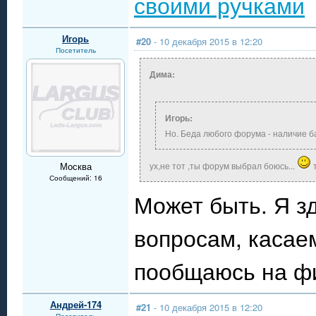
своими ручками
Игорь
#20
- 10 декабря 2015 в 12:20
Посетитель
Дима:
Игорь:
Но. Беда любого форума - наличие 
Москва
ух,не тот ,ты форум выбрал боюсь...
т
Сообщений: 16
Может быть. Я з
вопросам, касае
пообщаюсь на ф
Андрей-174
#21
- 10 декабря 2015 в 12:20