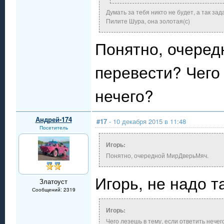
Думать за тебя никто не будет, а так з
Пилите Шура, она золотая(с)
Понятно, очеред
перевести? Чего 
нечего?
Андрей-174
#17
- 10 декабря 2015 в 11:48
Посетитель
Игорь:
Понятно, очередной МирДверьМяч.
Игорь, не надо т
Златоуст
Сообщений: 2319
Игорь:
Чего лезешь в тему, если ответить нечег