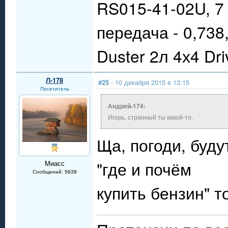
RS015-41-02U, 7 
передача - 0,738
Duster 2л 4х4 Dr
Л-178
#25
- 10 декабря 2015 в 13:15
Посетитель
Андрей-174:
Игорь, странный ты какой-то.
Ща, погоди, буду
"где и почём
Миасс
Сообщений: 5639
купить бензин" т