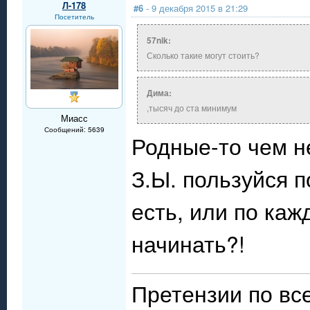
Л-178
#6
- 9 декабря 2015 в 21:29
Посетитель
57nik:
Сколько такие могут стоить?
Дима:
,тысяч до ста минимум
Миасс
Сообщений: 5639
Родные-то чем н
З.Ы. пользуйся п
есть, или по ка
начинать?!
Претензии по в