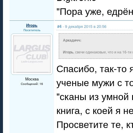
"Пора уже, едрё
Игорь
#4
- 9 декабря 2015 в 20:56
Посетитель
Аркадичч:
Игорь
, свечи одинаковые, что и на 16-т
Спасибо, так-то 
ученые мужи с т
Москва
Сообщений: 16
"сканы из умной 
книга, с коей я 
Просветите те, 