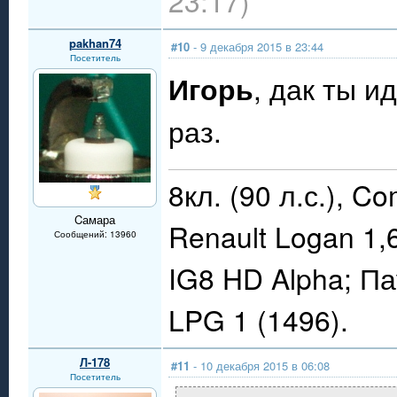
23:17)
pakhan74
#10
- 9 декабря 2015 в 23:44
Посетитель
Игорь
, дак ты и
раз.
8кл. (90 л.с.), C
Cамара
Renault Logan 1,
Сообщений: 13960
IG8 HD Alpha; П
LPG 1 (1496).
Л-178
#11
- 10 декабря 2015 в 06:08
Посетитель