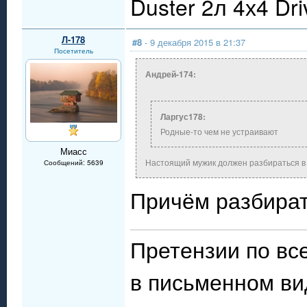
Duster 2л 4х4 Dr
Л-178
#8
- 9 декабря 2015 в 21:37
Посетитель
Андрей-174:
Ларгус178:
Родные-то чем не устраивают
Миасс
Настоящий мужик должен разбираться в 
Сообщений: 5639
Причём разбират
Претензии по в
в письменном ви