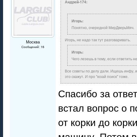
Андрей-174:
Игорь:
Понятно, очередной МирДверьМяч.
Игорь, не надо так тут разговаривать.
Москва
Сообщений: 16
Игорь:
Чего лезешь в тему, если ответить н
Все советы по делу дали. Ищешь инфу, и
это скажут. И про "юзай поиск" тоже.
Спасибо за ответ
встал вопрос о п
от корки до корк
машину. Потом в