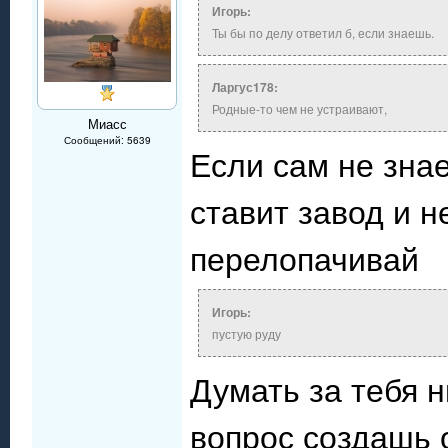
Игорь:
Ты бы по делу ответил б, если знаешь.
Ларгус178:
Родные-то чем не устраивают,
Миасс
Сообщений: 5639
Если сам не знае
ставит завод и н
перелопачивай
Игорь:
пустую руду
Думать за тебя н
вопрос создашь 