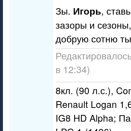
Зы.
Игорь
, став
зазоры и сезоны
добрую сотню ты
Редактировалось
в 12:34)
8кл. (90 л.с.), C
Renault Logan 1,
IG8 HD Alpha; П