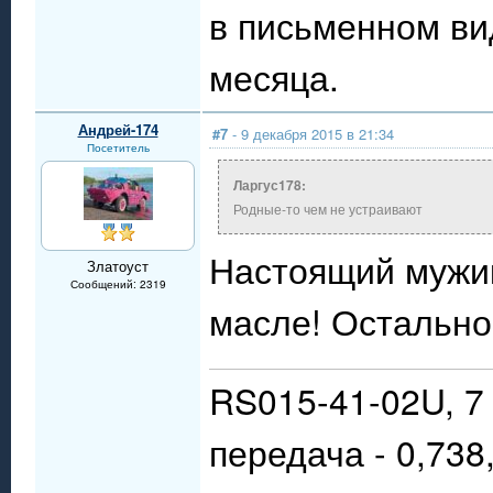
в письменном ви
месяца.
Андрей-174
#7
- 9 декабря 2015 в 21:34
Посетитель
Ларгус178:
Родные-то чем не устраивают
Настоящий мужик
Златоуст
Сообщений: 2319
масле! Остальн
RS015-41-02U, 7 
передача - 0,738