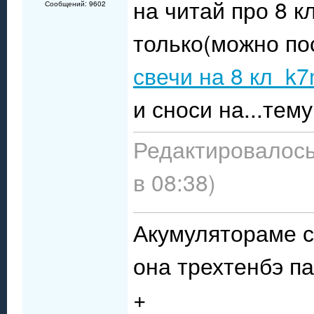
на читай про 8 к
Сообщений: 9602
только(можно по
свечи на 8 кл k
и сноси на...тему
Редактировалось
в 08:38)
Акумулятораме с
она трехтенбэ п
+