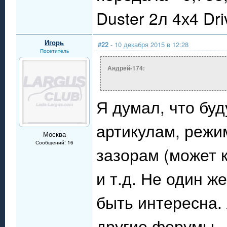
Duster 2л 4х4 Dr
Игорь
#22
- 10 декабря 2015 в 12:28
Посетитель
Андрей-174:
Я думал, что бу
артикулам, режим
Москва
Сообщений: 16
зазорам (может 
и т.д. Не один ж
быть интересна. 
другие форумы.