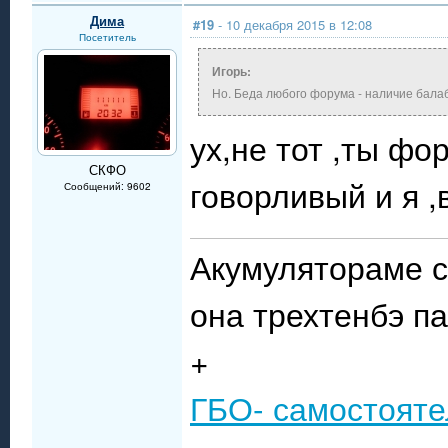
Дима
#19
- 10 декабря 2015 в 12:08
Посетитель
Игорь:
Но. Беда любого форума - наличие бала
ух,не тот ,ты фо
СКФО
говорливый и я ,в
Сообщений: 9602
Акумулятораме с
она трехтенбэ п
+
ГБО- самостояте