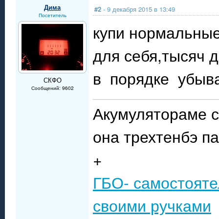
Дима
#2
- 9 декабря 2015 в 13:49
Посетитель
купи нормальные
для себя,тысяч 
в порядке убыва
СКФО
Сообщений: 9602
Акумулятораме с
она трехтенбэ п
+
ГБО- самостояте
своими ручками