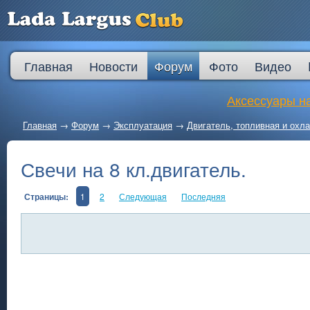
Главная
Новости
Форум
Фото
Видео
Аксессуары на
Главная
→
Форум
→
Эксплуатация
→
Двигатель, топливная и ох
Свечи на 8 кл.двигатель.
Страницы:
1
2
Следующая
Последняя