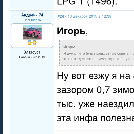
LPG 1 (1496).
Андрей-174
#24
- 10 декабря 2015 в 12:38
Посетитель
Игорь
,
Игорь:
Златоуст
Я думал, что будут конкретные советы п
Сообщений: 2319
кто сам здесь экспериментировал) ну и т
Ну вот езжу я на
зазором 0,7 зимо
тыс. уже наездил
эта инфа полезн