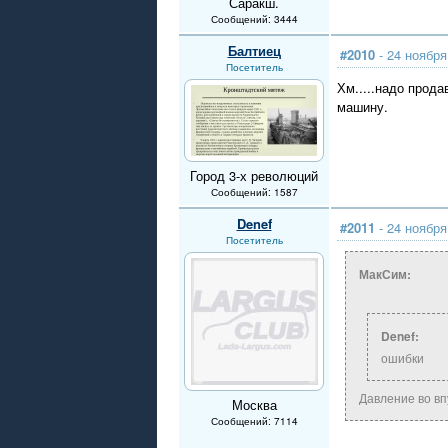
Саракш.
Сообщений: 3444
Балтиец
#2010
- 24 ноября
Посетитель
Хм.....надо прод
машину.
Город 3-х революций
Сообщений: 1587
Denef
#2011
- 24 ноября
Посетитель
МакСим:
Denef:
ошибки
Давление во вп
Москва
Сообщений: 7114