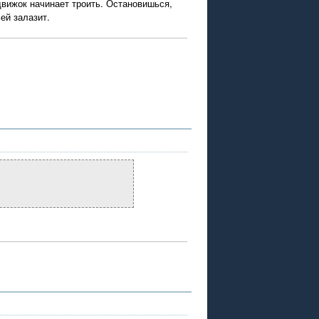
движок начинает троить. Остановишься,
ей залазит.