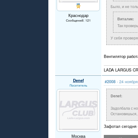
Было, и не тол
Краснодар
Виталик:
Сообщений: 121
Так провер
У себя проверя
Вентилятор работ
LADA LARGUS CRO
Denef
#2008
- 24 ноября
Посетитель
Denef:
Задолбала с но
Остановишься, 
Зафотал сегодня 
Москва