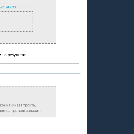
двигателя
м на результат
жок начинает троить.
дом на третьей залазит.