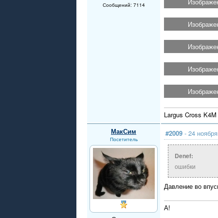
Изображен
Сообщений: 7114
Изображен
Изображен
Изображен
Изображен
Largus Cross K4M 
МакСим
#2009
- 24 ноября
Посетитель
Denef:
ошибки
Давление во впус
А!