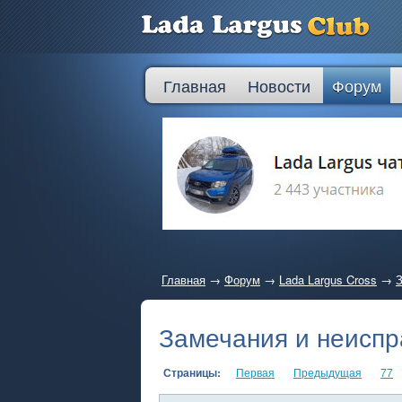
Главная
Новости
Форум
Главная
→
Форум
→
Lada Largus Cross
→
З
Замечания и неиспр
Страницы:
Первая
Предыдущая
77