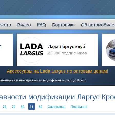
Фото
Видео
FAQ
Бортовики
Об автомобиле
Аксессуары на Lada Largus по оптовым ценам!
амечания и неисправности модификации Ларгус Кросс
авности модификации Ларгус Кро
78
79
80
81
82
Следующая
Последняя