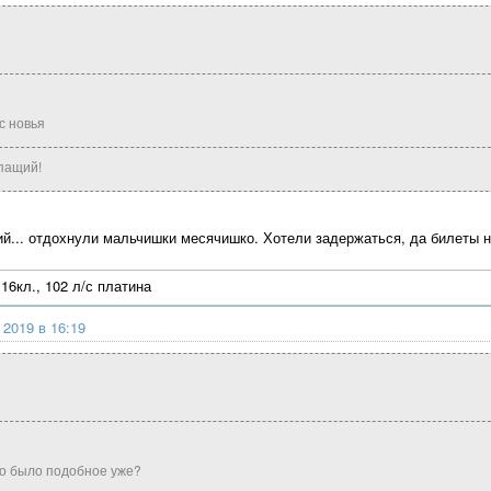
с новья
пащий!
й... отдохнули мальчишки месячишко. Хотели задержаться, да билеты 
16кл., 102 л/с платина
 2019 в 16:19
го было подобное уже?