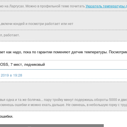
ько на Ларгусах. Можно в профильной теме почитать
Указатель температуры 
ь,включи кондей и посмотри работает или нет
л, работает.
ает как надо, пока по гарантии поменяют датчик температуры. Посмотри
SS, 7 мест, ледниковый
 2019 в 19:28
вья одна и та же болячка... пару тройку минут подержишь обороты 5000 и дви
скинешь ошибки и можно ехать дальше. Не скинешь, в небольшую горку с тру
ошибки.