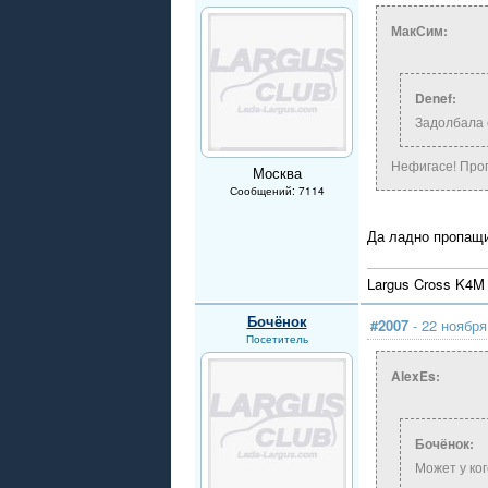
МакСим:
Denef:
Задолбала 
Нефигасе! Про
Москва
Сообщений: 7114
Да ладно пропащи
Largus Cross K4M 
Бочёнок
#2007
- 22 ноября
Посетитель
AlexEs:
Бочёнок:
Может у ко