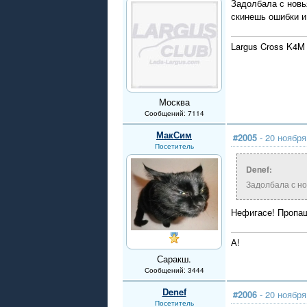
Задолбала с новь
скинешь ошибки и
Largus Cross K4M 
Москва
Сообщений: 7114
МакСим
#2005
- 20 ноября
Посетитель
Denef:
Задолбала с но
Нефигасе! Пропа
А!
Саракш.
Сообщений: 3444
Denef
#2006
- 20 ноября
Посетитель