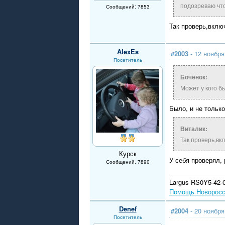
подозреваю что
Сообщений: 7853
Так проверь,вклю
AlexEs
#2003
- 12 ноября
Посетитель
Бочёнок:
Может у кого б
Было, и не тольк
Виталик:
Так проверь,вк
Курск
У себя проверял, 
Сообщений: 7890
Largus RS0Y5-42-02
Помощь Новорос
Denef
#2004
- 20 ноября
Посетитель