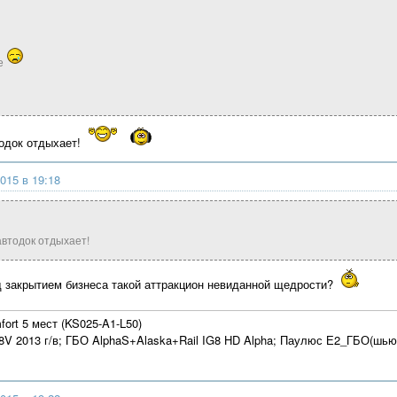
же
тодок отдыхает!
015 в 19:18
автодок отдыхает!
д закрытием бизнеса такой аттракцион невиданной щедрости?
mfort 5 мест (KS025-A1-L50)
6 8V 2013 г/в; ГБО AlphaS+Alaska+Rail IG8 HD Alpha; Паулюс Е2_ГБО(шью