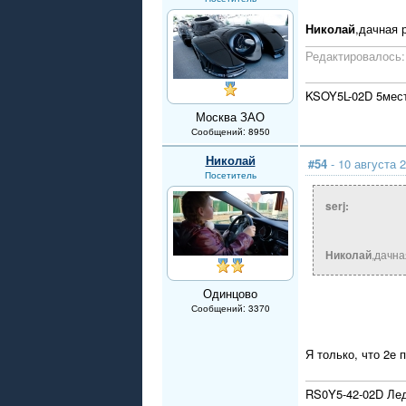
Николай
,дачная 
Редактировалось: 
KSOY5L-02D 5мест
Москва ЗАО
Сообщений: 8950
Николай
#54
- 10 августа 2
Посетитель
serj:
Николай
,дачна
Одинцово
Сообщений: 3370
Я только, что 2е
RS0Y5-42-02D Ле