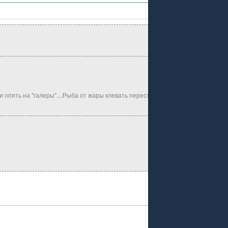
опять на "галеры"....Рыба от жары клевать перестала и я решил сделать пер