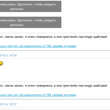
уменьшено. Щелкните, чтобы увидеть
оригинал.
уменьшено. Щелкните, чтобы увидеть
оригинал.
л, свеча залил, я ключ повернюль а она трехтенбэ пахтенде шайтама!
ьно+чип e4->e2-аналогично+0.795 своими ручками
015 в 18:54
л, свеча залил, я ключ повернюль а она трехтенбэ пахтенде шайтама!
ьно+чип e4->e2-аналогично+0.795 своими ручками
015 в 18:57