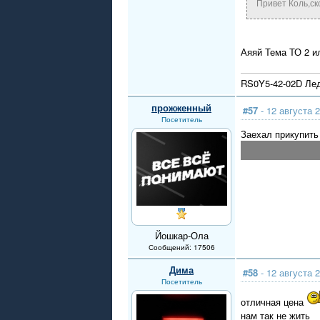
Привет Коль,ск
Аяяй Тема ТО 2 и
RS0Y5-42-02D Ле
прожженный
#57
- 12 августа 2
Посетитель
Заехал прикупить
Йошкар-Ола
Сообщений: 17506
Дима
#58
- 12 августа 2
Посетитель
отличная цена
нам так не жить