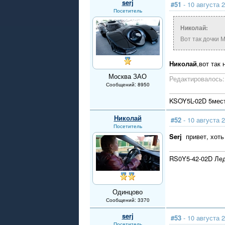
serj
#51
- 10 августа 2
Посетитель
Николай:
Вот так дочки 
Николай
,вот так
Москва ЗАО
Редактировалось: 
Сообщений: 8950
KSOY5L-02D 5мест
Николай
#52
- 10 августа 2
Посетитель
Serj
привет, хоть
RS0Y5-42-02D Ле
Одинцово
Сообщений: 3370
serj
#53
- 10 августа 2
Посетитель