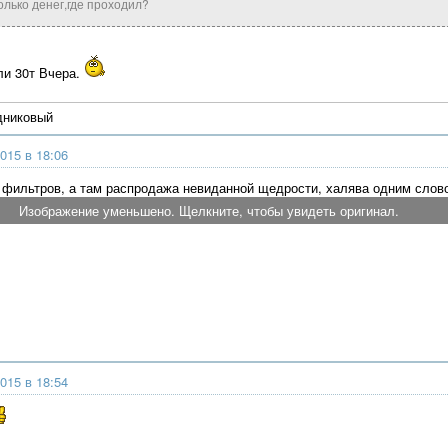
олько денег,где проходил?
ли 30т Вчера.
дниковый
015 в 18:06
 фильтров, а там распродажа невиданной щедрости, халява одним слов
Изображение уменьшено. Щелкните, чтобы увидеть оригинал.
015 в 18:54