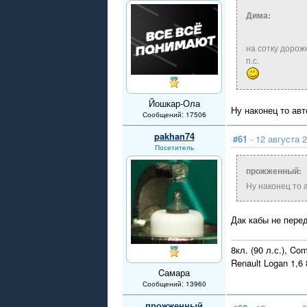
Дима:
на сотку доро
п.с.
Йошкар-Ола
Ну наконец то ав
Сообщений: 17506
pakhan74
#61
- 12 августа 2
Посетитель
прожженный:
Ну наконец то 
Дак кабы не пере
8кл. (90 л.с.), Co
Renault Logan 1,
Cамара
Сообщений: 13960
прожженный