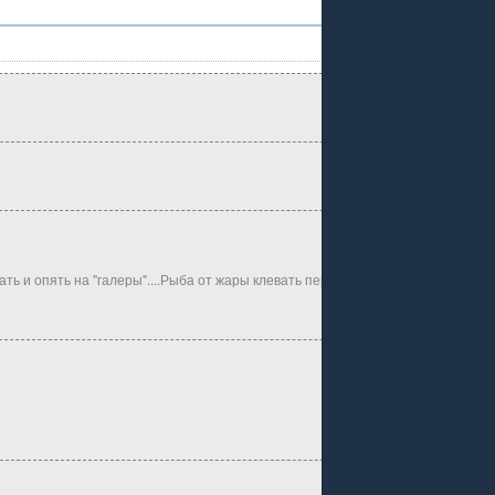
ь и опять на "галеры"....Рыба от жары клевать перестала и я решил сделать 