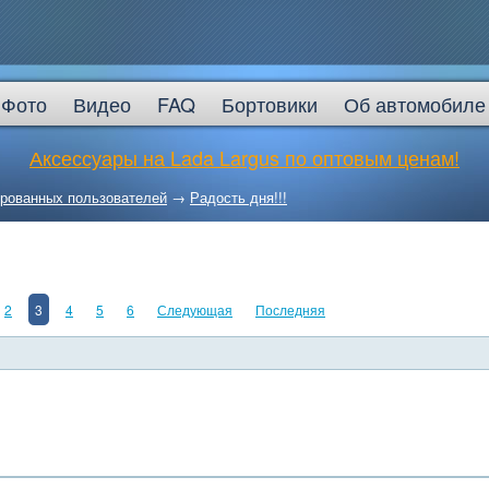
Фото
Видео
FAQ
Бортовики
Об автомобиле
Аксессуары на Lada Largus по оптовым ценам!
ированных пользователей
→
Радость дня!!!
2
3
4
5
6
Следующая
Последняя