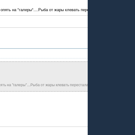
опять на "галеры"....Рыба от жары клевать перестала и я решил сделать
ть на "галеры"....Рыба от жары клевать перестала и я решил сделать перекур