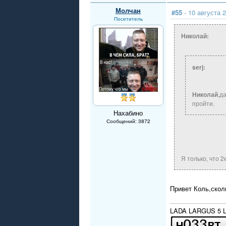
Молчан
#55
- 10 августа 2
Посетитель
Николай:
serj:
Николай
,д
пройти.
Нахабино
Сообщений: 3872
Я только, что 
Привет Коль,скол
LADA LARGUS 5 LU