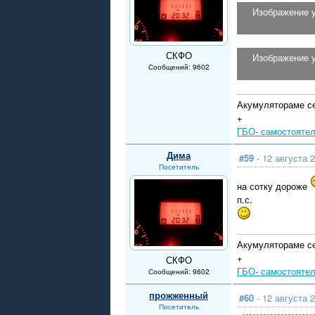
Изображение 
СКФО
Изображение 
Сообщений: 9602
Акумулятораме се
+
ГБО- самостоятел
Дима
#59
- 12 августа 2
Посетитель
на сотку дороже
п.с.
Акумулятораме се
+
СКФО
ГБО- самостоятел
Сообщений: 9602
прожженный
#60
- 12 августа 2
Посетитель