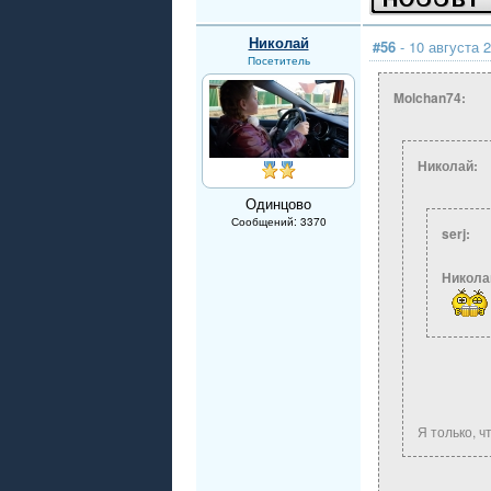
Николай
#56
- 10 августа 2
Посетитель
Molchan74:
Николай:
Одинцово
Сообщений: 3370
serj:
Никола
Я только, 