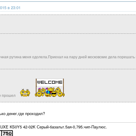
015 в 23:01
ачная рутина меня одолела.Приехал на пару дней московские дела порешать и 
2е прошел
ько денег,где проходил?
XE KS0Y5 42-02K Серый-базальт.5ая-0,795.чип-Паулюс.