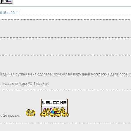
015 в 23:11
й
,дачная рутина меня одолела.Приехал на пару дней московские дела порешат
А за одно надо ТО-4 пройти.
что 2е прошел