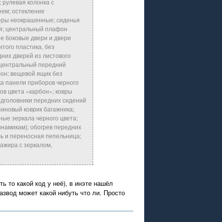
 рулевая колонка с
еем; остекление
перы неокрашенные; сиденья
ия; центральный плафон
е боковые двери и двери
итого пластика, без
дних дверей из листового
; центральный передний
бон; вещевой ящик без
ка панели приборов черного
ов цвета «карбон»; ковры
подголовники передних сидений
зиновый коврик багажника;
ные зеркала черного цвета;
инамикам); обогрев передних
ль и переносная пепельница;
сажира с зеркалом,
ь то какой код у неё), в инэте нашёл
азвод может какой нибуть что ли. Просто