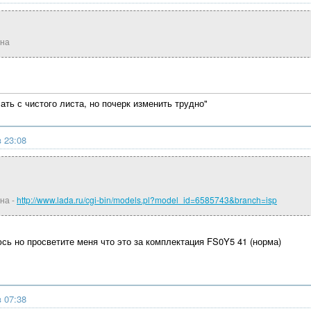
она
ть с чистого листа, но почерк изменить трудно"
в 23:08
она -
http://www.lada.ru/cgi-bin/models.pl?model_id=6585743&branch=isp
юсь но просветите меня что это за комплектация FS0Y5 41 (норма)
в 07:38