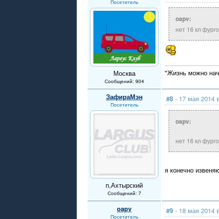
Посетитель
oapv:
нет 16 кл фург
"Жизнь можно нача
Москва
Сообщений: 904
ЗафираМэн
#8
- 17 мая 2014 
Посетитель
oapv:
нет 16 кл фург
я конечно извеня
п,Ахтырский
Сообщений: 7
oapv
#9
- 18 мая 2014 
Посетитель