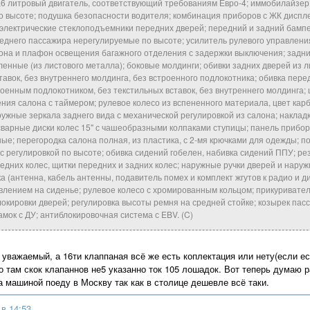
,6 литровый двигатель, соответствующий требованиям Евро-4; иммобилайзер;
о высоте; подушка безопасности водителя; комбинация приборов с ЖК диспл
 электрические стеклоподъемники передних дверей; передний и задний бам
еднего пассажира нерегулируемые по высоте; усилитель рулевого управлен
на и плафон освещения багажного отделения с задержки выключения; задни
ленные (из листового металла); боковые молдинги; обивки задних дверей из л
тавок, без внутреннего молдинга, без встроенного подлокотника; обивка пере
роенным подлокотником, без текстильных вставок, без внутреннего молдинга
ия салона с таймером; рулевое колесо из вспененного материала, цвет кар
ужные зеркала заднего вида с механической регулировкой из салона; наклад
варные диски колес 15" с чашеобразными колпаками ступицы; панель прибор
ые; перегородка салона полная, из пластика, с 2-мя крючками для одежды; 
с регулировкой по высоте; обивка сидений гобелен, набивка сидений ППУ; ре
едних колес, щитки передних и задних колес; наружные ручки дверей и наруж
а (антенна, кабель антенны, подавитель помех и комплект жгутов к радио и д
влением на сиденье; рулевое колесо с хромированным кольцом; прикуривате
окировки дверей; регулировка высоты ремня на средней стойке; козырек пас
мок с ДУ; антиблокировочная система с EBV. (C)
важаемый, а 16ти клаппаная всё же есть коплектация или нету(если ест
о там скок клапаннов не5 указанно ток 105 лошадок. Вот теперь думаю р
а машиной поеду в Москву так как в столице дешевле всё таки.
 в 14:53