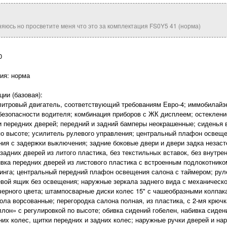
няюсь но просветите меня что это за комплектация FS0Y5 41 (норма)
0
ия: норма
ии (базовая):
 литровый двигатель, соответствующий требованиям Евро-4; иммобилайзе
безопасности водителя; комбинация приборов с ЖК дисплеем; остеклени
 передних дверей; передний и задний бамперы неокрашенные; сиденья 
о высоте; усилитель рулевого управления; центральный плафон освещ
ния с задержки выключения; задние боковые двери и двери задка незаст
задних дверей из литого пластика, без текстильных вставок, без внутре
ивка передних дверей из листового пластика с встроенным подлокотником
инга; центральный передний плафон освещения салона с таймером; руле
евой ящик без освещения; наружные зеркала заднего вида с механическо
черного цвета; штампосварные диски колес 15" с чашеобразными колпак
пола ворсованные; перегородка салона полная, из пластика, с 2-мя крю
ллон» с регулировкой по высоте; обивка сидений гобелен, набивка сиден
них колес, щитки передних и задних колес; наружные ручки дверей и нар