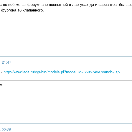
пс но всё же вы форумчане поопытней в ларгусах да и вариантов больш
 фургона 16 клапанного.
в 21:47
 -
http://www.lada.ru/cgi-bin/models.pl?model_id=6585743&branch=isp
4М
в 22:25