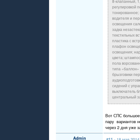
8-клапанный, 1
регулировкой п
тонированное;
водителя и пер
освещения сало
задка незастек
текстильных вс
пластика с вст
плафон освещен
освещения; нар
цвета; штампос
пола ворсованн
типа «баллон» 
брызговики пер
аудиоподготовк
сидений с упра
выключатель бл
центральный за
Вот СПС большое у
пару вариантов н
через 2 дня уже з
Admin
#11
- 18 мая 2014