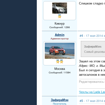
Слишком сладко го
Кикнур
Сообщений: 1266
Admin
#4
- 17 мая 2014 
Администратор
ЗафираМэн:
Самый дешовый
Зашел на этом са
Адрес: МО, г. Мы
Москва
Был я сегодня в э
Сообщений: 11584
автосалонов в не
Редактировалось: 
Чехлы на Lada La
ЗафираМэн
#5
- 17 мая 2014 
Посетитель