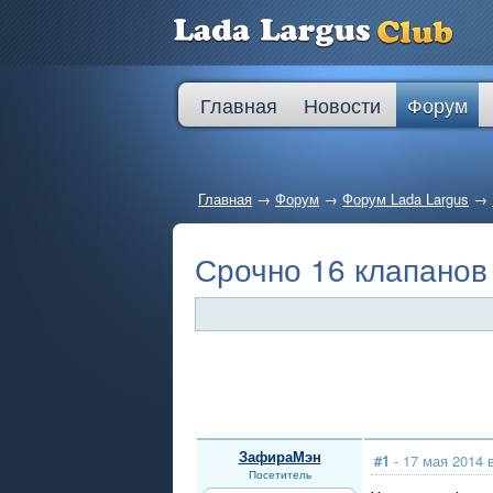
Главная
Новости
Форум
Главная
→
Форум
→
Форум Lada Largus
→
Срочно 16 клапанов
ЗафираМэн
#1
- 17 мая 2014 
Посетитель