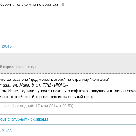
ворят, только мне не вериться !!!
в 20:45
 вариант нашол тут
йте автосалона "дед мороз моторс" на страницу "контакты"
тищи, ул. Мира, д. 51, ТРЦ «ИЮНЬ»
том Июне - купили супруге несколько кофточек, покушали в "ливан хаусе
м нет, это обычный торгово-развлекательный центр.
1 раз (Последний: 17 мая 2014 в 20:50)
rgus с клубными скидками
в 21:28