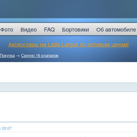
Фото
Видео
FAQ
Бортовики
Об автомобиле
Аксессуары на Lada Largus по оптовым ценам!
Покупка
→
Срочно 16 клапанов
в 20:07