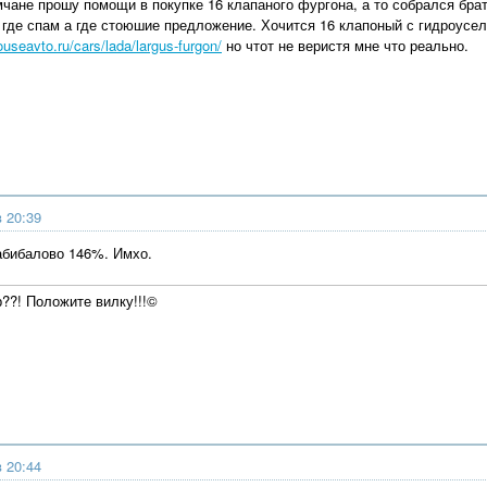
ане прошу помощи в покупке 16 клапаного фургона, а то собрался брать 
я где спам а где стоюшие предложение. Хочится 16 клапоный с гидроус
houseavto.ru/cars/lada/largus-furgon/
но чтот не веристя мне что реально.
в 20:39
абибалово 146%. Имхо.
р??! Положите вилку!!!©
в 20:44