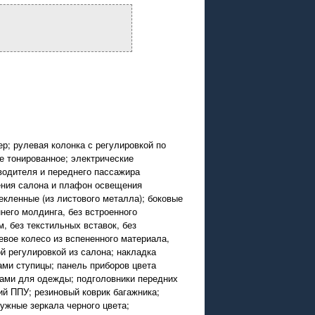
р; рулевая колонка с регулировкой по
е тонированное; электрические
водителя и переднего пассажира
ения салона и плафон освещения
екленные (из листового металла); боковые
ннего молдинга, без встроенного
, без текстильных вставок, без
вое колесо из вспененного материала,
й регулировкой из салона; накладка
ами ступицы; панель приборов цвета
чками для одежды; подголовники передних
ий ППУ; резиновый коврик багажника;
ужные зеркала черного цвета;