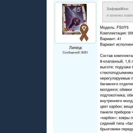
ЗафираМэн:
я конечно изве
Модель: FS0Y5
Комплектация: 00
Вариант: 41
Вариант исполнен
Липецк
Сообщений: 8351
Состав комплектац
8-клапанный, 1,6
высоте; подушка 
стеклоподъемники
нерегулируемые п
багажного отделе
молдинги; обивки 
подлокотника; об
внутреннего молд
цвет карбон; вещ
панели приборов 
«карбон»; ковры 
сидений типа «ба
брызговики перед