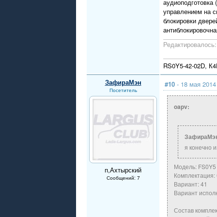
аудиоподготовка (
управлением на с
блокировки двере
антиблокировочна
Редактировалось: 
RS0Y5-42-02D, К
ЗафираМэн
#10
- 18 мая 2014
Посетитель
oapv:
ЗафираМэ
я конечно 
Модель: FS0Y5
п,Ахтырский
Комплектация:
Сообщений: 7
Вариант: 41
Вариант испол
Состав комплек