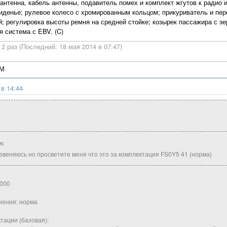
антенна, кабель антенны, подавитель помех и комплект жгутов к радио 
иденье; рулевое колесо с хромированным кольцом; прикуриватель и пе
й; регулировка высоты ремня на средней стойке; козырек пассажира с з
я система с EBV. (C)
2 раз (Последний: 18 мая 2014 в 07:47)
4М
 в 14:44
н:
извеняюсь но просветите меня что это за комплектация FS0Y5 41 (норма)
 000
нения: норма
тации (базовая):