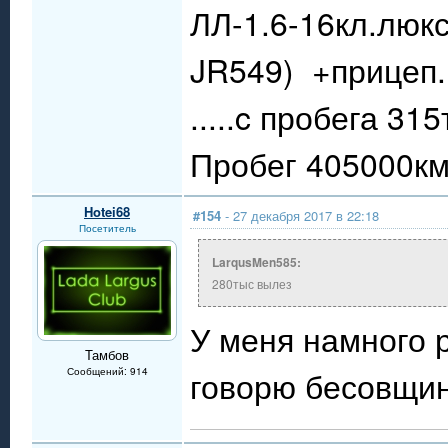
ЛЛ-1.6-16кл.люкс
JR549) +прицеп.
.....c пробега 31
Пробег 405000км.
Hotei68
#154
- 27 декабря 2017 в 22:18
Посетитель
LarqusMen585:
280тыс вылез
У меня намного р
Тамбов
говорю бесовщин
Сообщений: 914