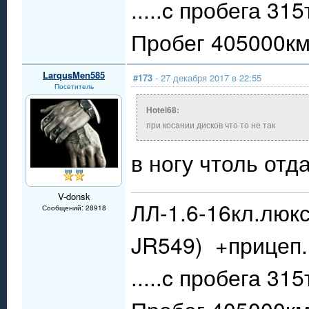
.....c пробега 31
Пробег 405000км.
LarqusMen585
#173
- 27 декабря 2017 в 22:55
Посетитель
Hotei68:
при косании дисков что то не так
в ногу чтоль отд
V-donsk
ЛЛ-1.6-16кл.люкс
Сообщений: 28918
JR549) +прицеп.
.....c пробега 31