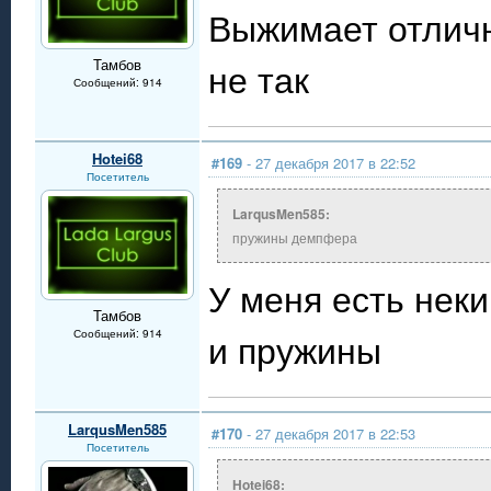
Выжимает отлично
Тамбов
не так
Сообщений: 914
Hotei68
#169
- 27 декабря 2017 в 22:52
Посетитель
LarqusMen585:
пружины демпфера
У меня есть неки
Тамбов
и пружины
Сообщений: 914
LarqusMen585
#170
- 27 декабря 2017 в 22:53
Посетитель
Hotei68: