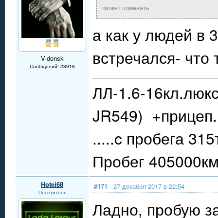
может поменять
а как у людей в 3
встречался- что
V-donsk
Сообщений: 28918
ЛЛ-1.6-16кл.люкс
JR549) +прицеп.
.....c пробега 31
Пробег 405000км.
Hotei68
#171
- 27 декабря 2017 в 22:54
Посетитель
Ладно, пробую з