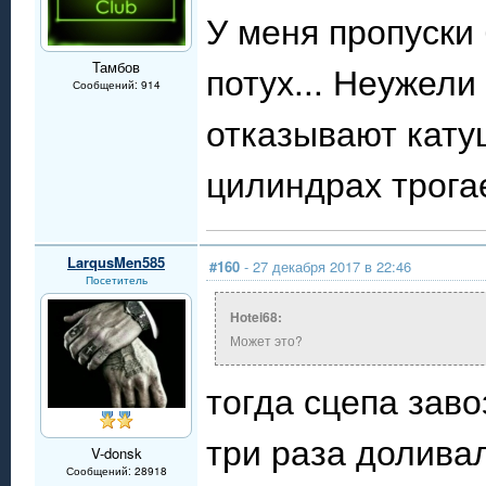
У меня пропуски 
Тамбов
потух... Неужели
Сообщений: 914
отказывают кату
цилиндрах трога
LarqusMen585
#160
- 27 декабря 2017 в 22:46
Посетитель
Hotei68:
Может это?
тогда сцепа заво
три раза доливал
V-donsk
Сообщений: 28918