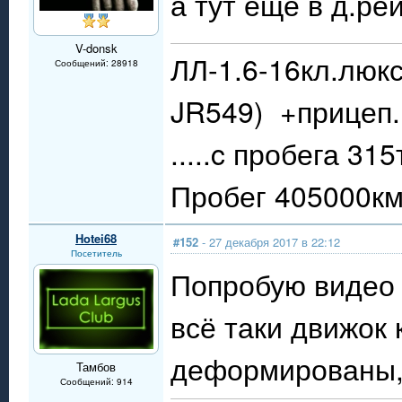
а тут еще в д.ре
V-donsk
ЛЛ-1.6-16кл.люкс
Сообщений: 28918
JR549) +прицеп.
.....c пробега 31
Пробег 405000км.
Hotei68
#152
- 27 декабря 2017 в 22:12
Посетитель
Попробую видео с
всё таки движок 
деформированы, б
Тамбов
Сообщений: 914