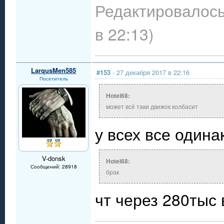
Редактировалось
в 22:13)
LarqusMen585
#153
- 27 декабря 2017 в 22:16
Посетитель
Hotei68:
может всё таки движок колбасит
у всех все одинак
V-donsk
Hotei68:
Сообщений: 28918
брак
чт через 280тыс