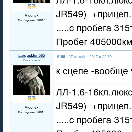
JR549) +прицеп.
V-donsk
Сообщений: 28918
.....c пробега 31
Пробег 405000км.
LarqusMen585
#166
- 27 декабря 2017 в 22:50
Посетитель
к сцепе -вообще 
ЛЛ-1.6-16кл.люкс
JR549) +прицеп.
V-donsk
Сообщений: 28918
.....c пробега 31