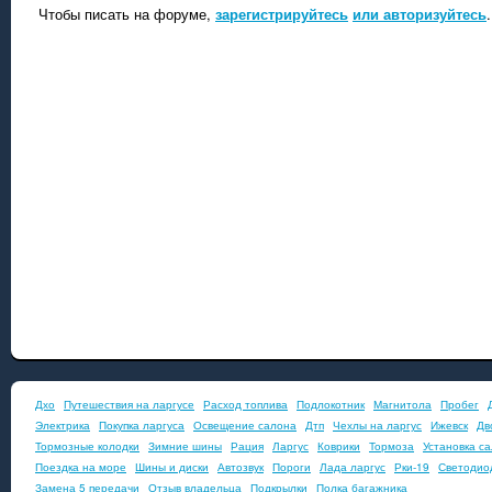
Чтобы писать на форуме,
зарегистрируйтесь
или авторизуйтесь
.
Дхо
Путешествия на ларгусе
Расход топлива
Подлокотник
Магнитола
Пробег
Электрика
Покупка ларгуса
Освещение салона
Дтп
Чехлы на ларгус
Ижевск
Дв
Тормозные колодки
Зимние шины
Рация
Ларгус
Коврики
Тормоза
Установка с
Поездка на море
Шины и диски
Автозвук
Пороги
Лада ларгус
Рки-19
Светодио
Замена 5 передачи
Отзыв владельца
Подкрылки
Полка багажника