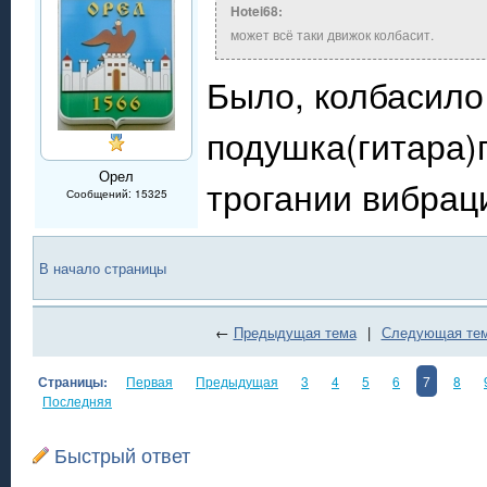
Hotei68:
может всё таки движок колбасит.
Было, колбасило
подушка(гитара)
Орел
трогании вибраци
Сообщений: 15325
В начало страницы
←
Предыдущая тема
|
Следующая те
Страницы:
Первая
Предыдущая
3
4
5
6
7
8
Последняя
Быстрый ответ