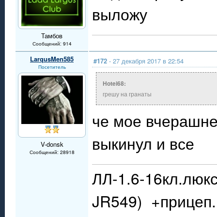
выложу
Тамбов
Сообщений: 914
LarqusMen585
#172
- 27 декабря 2017 в 22:54
Посетитель
Hotei68:
грешу на гранаты
че мое вчерашне
выкинул и все
V-donsk
Сообщений: 28918
ЛЛ-1.6-16кл.люкс
JR549) +прицеп.