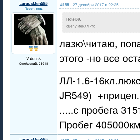
LarqusMen585
#155
- 27 декабря 2017 в 22:35
Посетитель
Hotei68:
сцепу менял кто
лазю\читаю, поп
этого -но все ост
V-donsk
Сообщений: 28918
ЛЛ-1.6-16кл.люкс
JR549) +прицеп.
.....c пробега 31
Пробег 405000км.
LarqusMen585