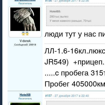
#156
- 27 декабря 2017 в 22:36
Посетитель
Hotei68:
280тыс вылез
У меня намного раньше, 70тыс
люди тут у нас пи
V-donsk
Сообщений: 28918
ЛЛ-1.6-16кл.люкс
JR549) +прицеп.
.....c пробега 31
Пробег 405000км.
Hotei68
#157
- 27 декабря 2017 в 22:40
Посетитель