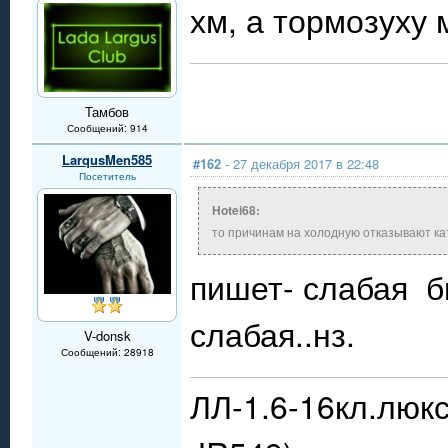
хм, а тормозуху
Тамбов
Сообщений: 914
LarqusMen585
#162
- 27 декабря 2017 в 22:48
Посетитель
Hotei68:
то причинам на холодную отказывают к
пишет- слабая бы
слабая..нз.
V-donsk
Сообщений: 28918
ЛЛ-1.6-16кл.люкс