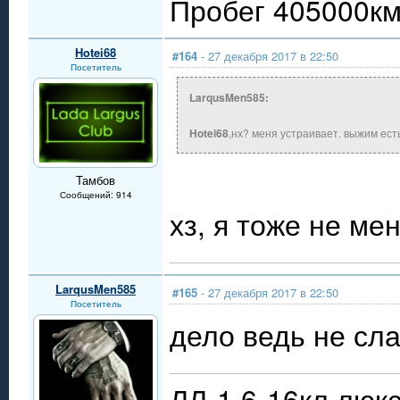
Пробег 405000км.
Hotei68
#164
- 27 декабря 2017 в 22:50
Посетитель
LarqusMen585:
Hotei68
,нх? меня устраивает. выжим есть
Тамбов
Сообщений: 914
хз, я тоже не м
LarqusMen585
#165
- 27 декабря 2017 в 22:50
Посетитель
дело ведь не сл
ЛЛ-1.6-16кл.люкс