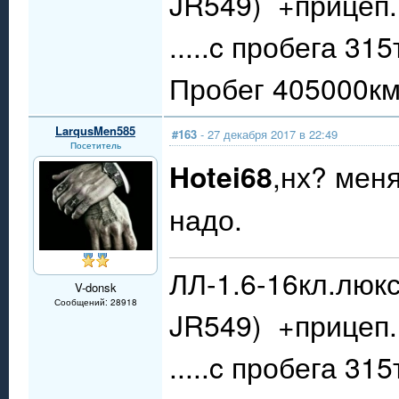
JR549) +прицеп.
.....c пробега 31
Пробег 405000км.
LarqusMen585
#163
- 27 декабря 2017 в 22:49
Посетитель
Hotei68
,нх? мен
надо.
ЛЛ-1.6-16кл.люкс
V-donsk
Сообщений: 28918
JR549) +прицеп.
.....c пробега 31