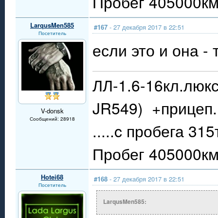
Пробег 405000км.
LarqusMen585
#167
- 27 декабря 2017 в 22:51
Посетитель
если это и она -
ЛЛ-1.6-16кл.люкс
JR549) +прицеп.
V-donsk
Сообщений: 28918
.....c пробега 31
Пробег 405000км.
Hotei68
#168
- 27 декабря 2017 в 22:51
Посетитель
LarqusMen585: