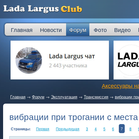
Главная
Новости
Форум
Фото
Видео
Аксессуары на
Главная
→
Форум
→
Эксплуатация
→
Трансмиссия
→
вибрации пр
вибрации при трогании с места
Страницы:
Первая
Предыдущая
3
4
5
6
7
8