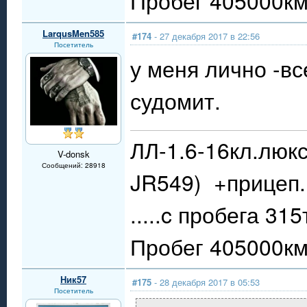
Пробег 405000км.
LarqusMen585
#174
- 27 декабря 2017 в 22:56
Посетитель
у меня лично -вс
судомит.
ЛЛ-1.6-16кл.люкс
V-donsk
Сообщений: 28918
JR549) +прицеп.
.....c пробега 31
Пробег 405000км.
Ник57
#175
- 28 декабря 2017 в 05:53
Посетитель