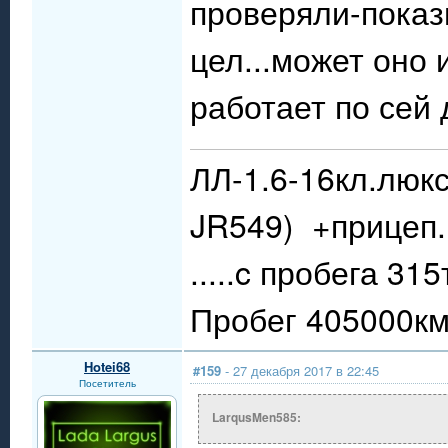
проверяли-показ
цел...может оно 
работает по сей 
ЛЛ-1.6-16кл.люкс
JR549) +прицеп.
.....c пробега 31
Пробег 405000км.
Hotei68
#159
- 27 декабря 2017 в 22:45
Посетитель
LarqusMen585: