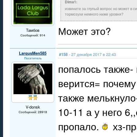
Dima1:
извините за глупый вопрос но может в 
тормозухи немного ниже уровня?
Может это?
Тамбов
Сообщений: 914
LarqusMen585
#158
- 27 декабря 2017 в 22:43
Посетитель
попалось также- 
верится= почему
также мелькнуло
V-donsk
10-11 а у него 6
Сообщений: 28918
пропало.
хз-пр