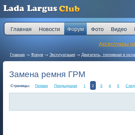
Главная
Новости
Форум
Фото
Видео
Аксессуары на
Главная
→
Форум
→
Эксплуатация
→
Двигатель, топливная и ох
Замена ремня ГРМ
Страницы:
Первая
Предыдущая
1
2
3
4
5
След