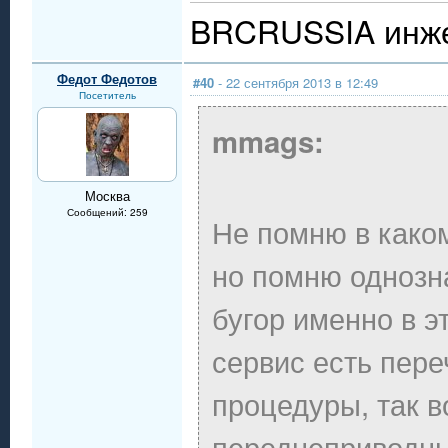
BRCRUSSIA инже
Федот Федотов
#40
- 22 сентября 2013 в 12:49
Посетитель
mmags:
Москва
Сообщений: 259
Не помню в каком
но помню однозн
бугор именно в э
сервис есть пер
процедуры, так в
переднеприводны