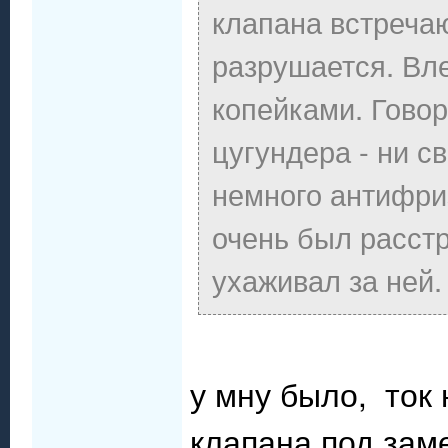
клапана встречаю
разрушается. Вле
копейками. Говор
цугундера - ни с
немного антифри
очень был расстр
ухаживал за ней.
у мну было, ток 
клапана под заме