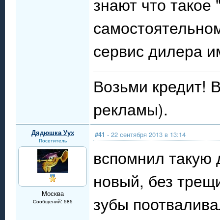
знают что такое 
самостоятельном
сервис дилера им
Возьми кредит! В
рекламы).
Дядюшка Уух
#41
- 22 сентября 2013 в 13:14
Посетитель
вспомнил такую 
новый, без трещи
Москва
зубы поотвалива
Сообщений: 585