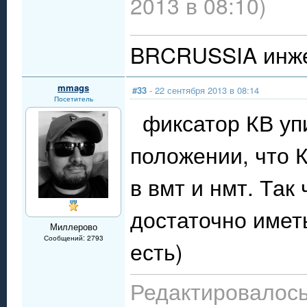
2013 в 08:10)
BRCRUSSIA инже
mmags
#33
- 22 сентября 2013 в 08:14
Посетитель
фиксатор КВ упи
положении, что 
в вмт и нмт. Так
достаточно имет
Миллерово
Сообщений: 2793
есть)
Редактировалось