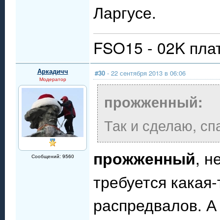
Ларгусе.
FSO15 - 02K пла
Аркадичч
#30
- 22 сентября 2013 в 06:06
Модератор
прожженный:
Так и сделаю, сп
прожженный
, н
Сообщений: 9560
требуется какая
распредвалов. А