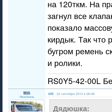
на 120ткм. На пр
загнул все клап
показало массову
кирдык. Так что 
бугром ремень ск
и ролики.
RS0Y5-42-00L Бе
Willi
#36
- 22 сентября 2013 в 09:49
Посетитель
Дядюшка: