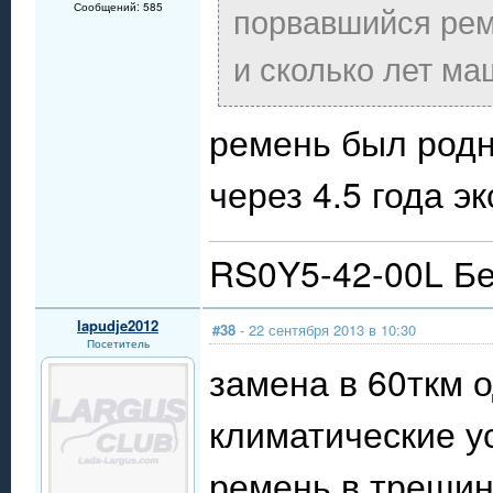
порвавшийся рем
Сообщений: 585
и сколько лет м
ремень был родн
через 4.5 года э
RS0Y5-42-00L Бе
lapudje2012
#38
- 22 сентября 2013 в 10:30
Посетитель
замена в 60ткм 
климатические у
ремень в трещин