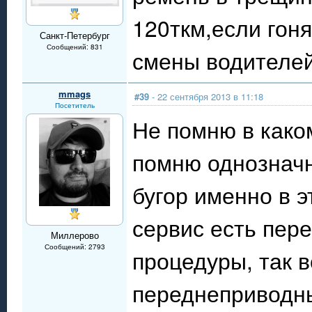
120ткм,если гоня
Санкт-Петербург
Сообщений: 831
смены водителей
mmags
#39
- 22 сентября 2013 в 11:18
Посетитель
Не помню в каком
помню однозначн
бугор именно в э
сервис есть пер
Миллерово
Сообщений: 2793
процедуры, так 
переднеприводны