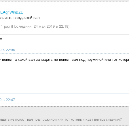
p8EAgjfWihBZL
зачисть наждачкой вал
1 раз (Последний: 24 мая 2019 в 22:18)
4М
9 в 22:36
 понял, а какой вал зачищать не понял, вал под пружиной или тот кото
9 в 22:47
чищать не понял, вал под пружиной или тот который идет внутрь сидения?