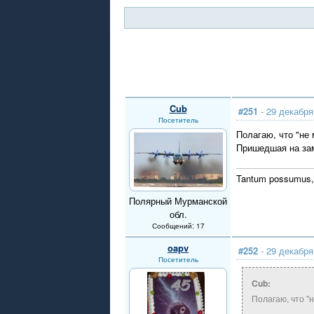
Cub
#251
- 29 декабря
Посетитель
Полагаю, что "не
Пришедшая на зам
Tantum possumus,
Полярный Мурманской
обл.
Сообщений: 17
oapv
#252
- 29 декабря
Посетитель
Cub:
Полагаю, что "н