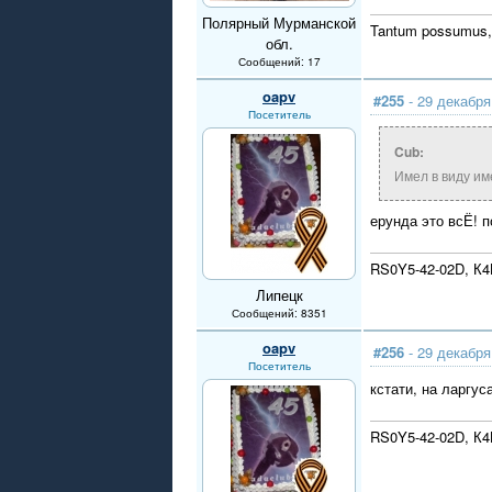
Полярный Мурманской
Tantum possumus,
обл.
Сообщений: 17
oapv
#255
- 29 декабря
Посетитель
Cub:
Имел в виду им
ерунда это всЁ! п
RS0Y5-42-02D, К
Липецк
Сообщений: 8351
oapv
#256
- 29 декабря
Посетитель
кстати, на ларгу
RS0Y5-42-02D, К