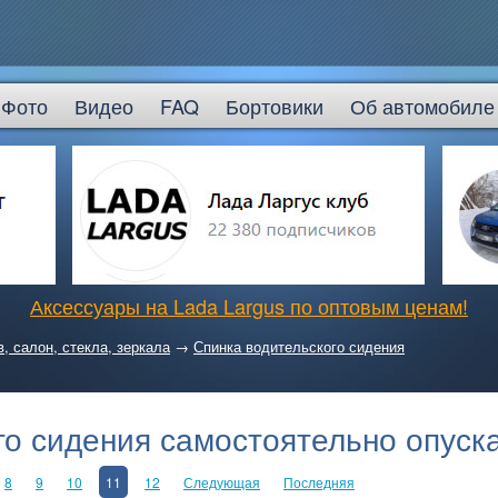
Фото
Видео
FAQ
Бортовики
Об автомобиле
Аксессуары на Lada Largus по оптовым ценам!
в, салон, стекла, зеркала
→
Спинка водительского сидения
го сидения самостоятельно опуск
8
9
10
11
12
Следующая
Последняя