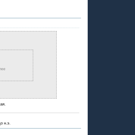
олее
кая.
о н.э.