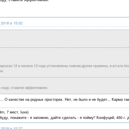
 2018 в 15:02
ларгусах 12 и начала 13 года установлены совсем другие пружины, и кстати б
ее
по ходу, ставили эффективнее.
... О качестве на родных просторах. Нет, не было и не будет... Карма та
m, 7 мест, luxe)
абуду, покажите - я запомню, дайте сделать - я пойму!' Конфуций, 450 г. д
 2018 в 15:37