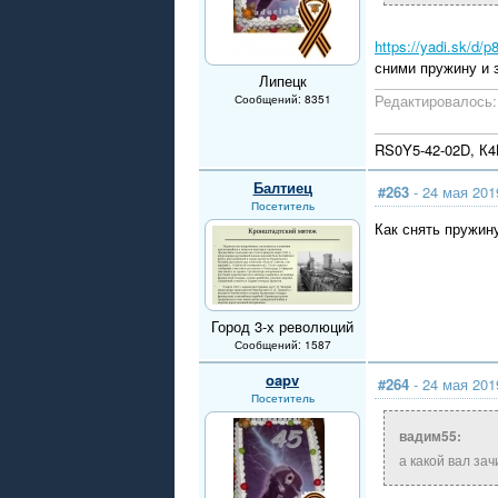
https://yadi.sk/d/
сними пружину и 
Липецк
Редактировалось: 
Сообщений: 8351
RS0Y5-42-02D, К
Балтиец
#263
- 24 мая 201
Посетитель
Как снять пружину
Город 3-х революций
Сообщений: 1587
oapv
#264
- 24 мая 201
Посетитель
вадим55:
а какой вал за