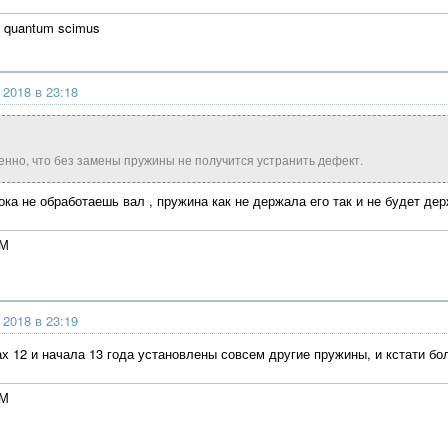
 quantum scimus
 2018 в 23:18
енно, что без замены пружины не получится устранить дефект.
ока не обработаешь вал , пружина как не держала его так и не будет де
4М
 2018 в 23:19
сах 12 и начала 13 года установлены совсем другие пружины, и кстати б
4М