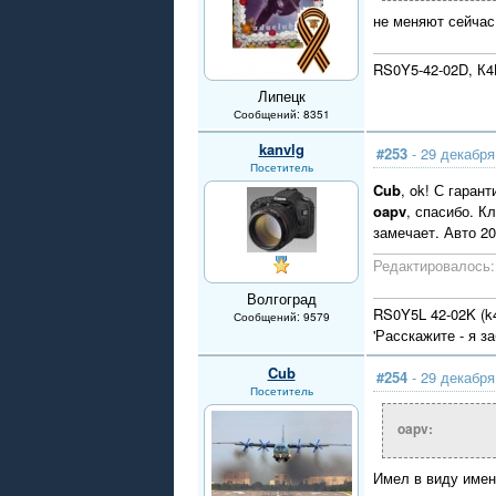
не меняют сейчас 
RS0Y5-42-02D, К
Липецк
Сообщений: 8351
kanvlg
#253
- 29 декабря
Посетитель
Cub
, ok! С гаран
oapv
, спасибо. К
замечает. Авто 20
Редактировалось: 
Волгоград
RS0Y5L 42-02K (k4
Сообщений: 9579
'Расскажите - я з
Cub
#254
- 29 декабря
Посетитель
oapv:
Имел в виду имен