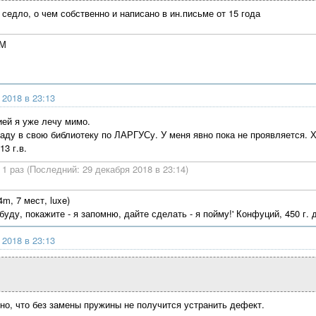
седло, о чем собственно и написано в ин.письме от 15 года
4М
 2018 в 23:13
тией я уже лечу мимо.
ладу в свою библиотеку по ЛАРГУСу. У меня явно пока не проявляется.
13 г.в.
1 раз (Последний: 29 декабря 2018 в 23:14)
m, 7 мест, luxe)
абуду, покажите - я запомню, дайте сделать - я пойму!' Конфуций, 450 г. д
 2018 в 23:13
но, что без замены пружины не получится устранить дефект.