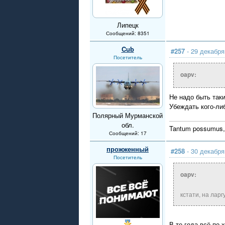
Липецк
Сообщений: 8351
Cub
#257
- 29 декабря
Посетитель
oapv:
Не надо быть так
Убеждать кого-ли
Полярный Мурманской
обл.
Tantum possumus,
Сообщений: 17
прожженный
#258
- 30 декабря
Посетитель
oapv:
кстати, на лар
В те года всё,по