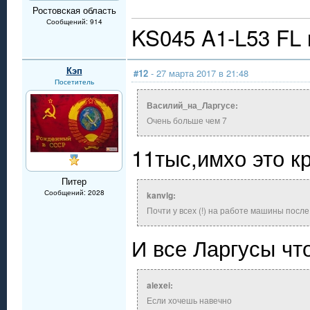
Ростовская область
Сообщений: 914
KS045 A1-L53 FL
Кэп
#12
- 27 марта 2017 в 21:48
Посетитель
Василий_на_Ларгусе:
Очень больше чем 7
11тыс,имхо это к
Питер
Сообщений: 2028
kanvlg:
Почти у всех (!) на работе машины после
И все Ларгусы что
alexei:
Если хочешь навечно