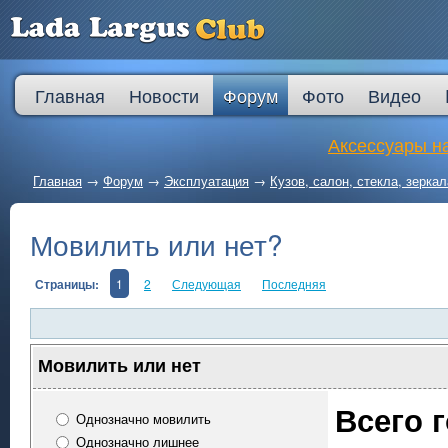
Главная
Новости
Форум
Фото
Видео
Аксессуары на
Главная
→
Форум
→
Эксплуатация
→
Кузов, салон, стекла, зеркал
Мовилить или нет?
Страницы:
1
2
Следующая
Последняя
Мовилить или нет
Всего 
Однозначно мовилить
Однозначно лишнее