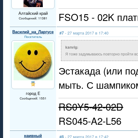
FSO15 - 02K плат
Алтайский край
Сообщений: 11381
Василий_на_Ларгусе
#7
- 27 марта 2017 в 17:40
Посетитель
kanvlg:
Я тоже задумываюсь повторно пройти в
Эстакада (или по
мыть. С шампиком
город Е
Сообщений: 1551
RS0Y5-42-02D
RS045-A2-L56
наивный
#8
- 27 марта 2017 в 17:42