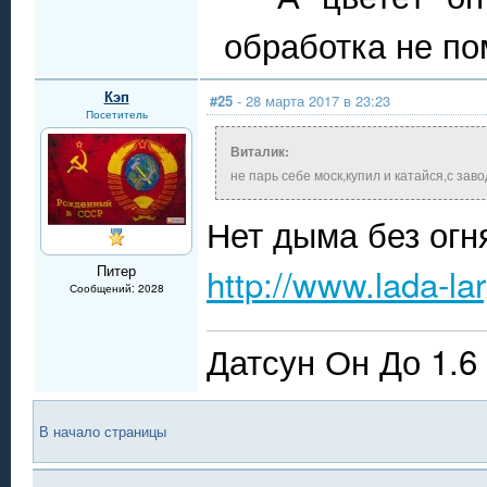
обработка не по
Кэп
#25
- 28 марта 2017 в 23:23
Посетитель
Виталик:
не парь себе моск,купил и катайся,с за
Нет дыма без огн
http://www.lada-l
Питер
Сообщений: 2028
Датсун Он До 1.6
В начало страницы