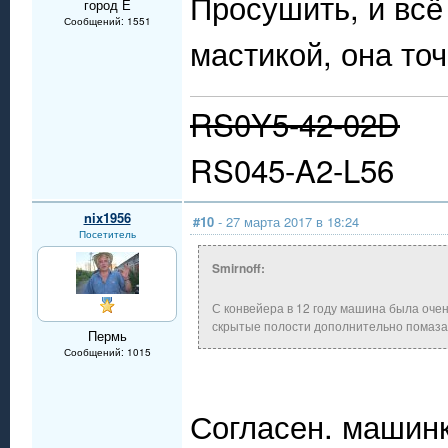
Просушить, и всё
город Е
Сообщений: 1551
мастикой, она то
RS0Y5-42-02D
RS045-A2-L56
nix1956
#10
- 27 марта 2017 в 18:24
Посетитель
Smirnoff:
С конвейера в 12 году машина была очен
скрытые полости дополнительно помазат
Пермь
Сообщений: 1015
Согласен. машинк