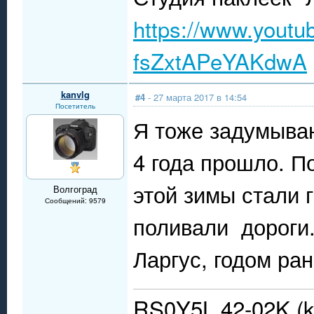
https://www.yout
fsZxtAPeYAKdwA
kanvlg
#4
- 27 марта 2017 в 14:54
Посетитель
Я тоже задумываю
4 года прошло. По
этой зимы стали г
Волгоград
Сообщений: 9579
поливали дороги. 
Ларгус, годом ран
RS0Y5L 42-02K (k4