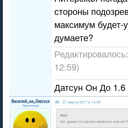
стороны подозрев
максимум будет-у
думаете?
Редактировалось:
12:59)
Датсун Он До 1.6
Василий_на_Ларгусе
#2
- 27 марта 2017 в 14:35
Посетитель
Кэп:
вот думаю что делать-мовилить или нет?