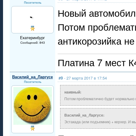
Посетитель
Новый автомобиль
Потом проблемат
антикорозийка не
Екатеринбург
Сообщений: 843
Платина 7 мест 
Василий_на_Ларгусе
#9
- 27 марта 2017 в 17:54
Посетитель
наивный:
Потом проблематично будет нормально в
Василий_на_Ларгусе:
Эстакада (или подъемник) + керхер. И м