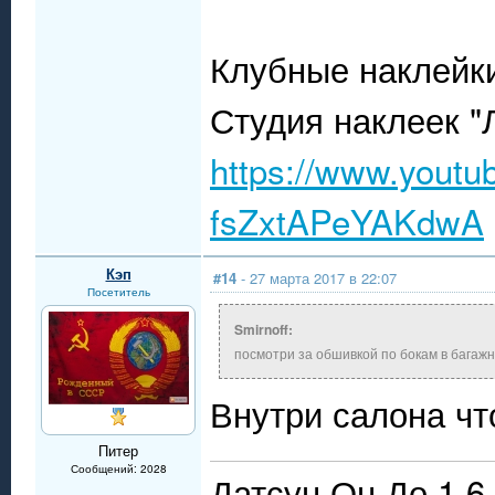
Клубные наклейк
Студия наклеек "
https://www.yout
fsZxtAPeYAKdwA
Кэп
#14
- 27 марта 2017 в 22:07
Посетитель
Smirnoff:
посмотри за обшивкой по бокам в багаж
Внутри салона чт
Питер
Сообщений: 2028
Датсун Он До 1.6