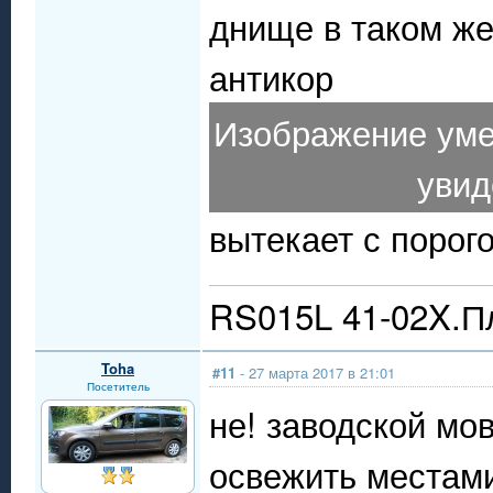
днище в таком же
антикор
Изображение уме
увид
вытекает с порого
RS015L 41-02X.Пл
Toha
#11
- 27 марта 2017 в 21:01
Посетитель
не! заводской мо
освежить местам