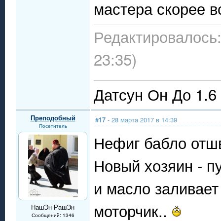
мастера скорее вс
Редактировалось:
23:35)
Датсун Он До 1.6
Преподобный
#17
- 28 марта 2017 в 14:39
Посетитель
Нефиг бабло отшв
Новый хозяин - п
и масло заливает
моторчик..
НашЭн РашЭн
Сообщений: 1346