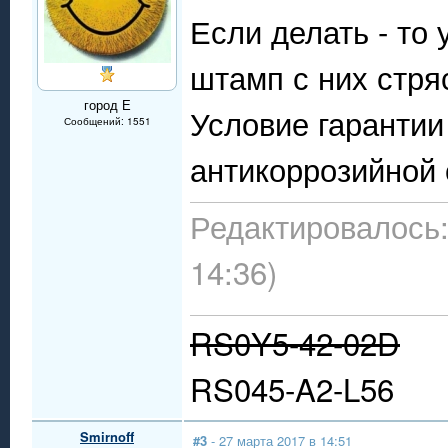
Если делать - то
штамп с них стря
город Е
Условие гарантии
Сообщений: 1551
антикоррозийной 
Редактировалось:
14:36)
RS0Y5-42-02D
RS045-A2-L56
Smirnoff
#3
- 27 марта 2017 в 14:51