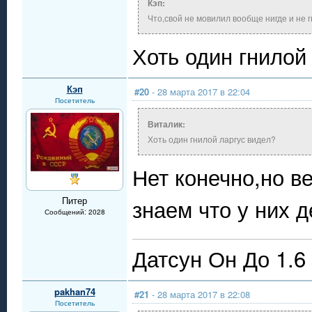
Кэп:
Что,свой не мовилил вообще нигде и не 
Хоть один гнилой
Кэп
#20
- 28 марта 2017 в 22:04
Посетитель
Виталик:
Хоть один гнилой ларгус видел?
Нет конечно,но в
знаем что у них 
Питер
Сообщений: 2028
Датсун Он До 1.6
pakhan74
#21
- 28 марта 2017 в 22:08
Посетитель