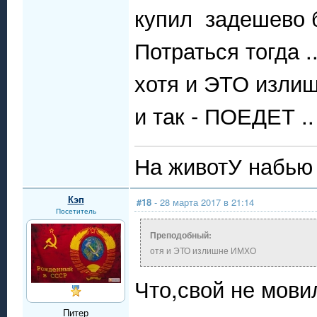
купил задешево б
Потраться тогда .
хотя и ЭТО изли
и так - ПОЕДЕТ ..
На животУ набью -
Кэп
#18
- 28 марта 2017 в 21:14
Посетитель
Преподобный:
отя и ЭТО излишне ИМХО
Что,свой не мови
Питер