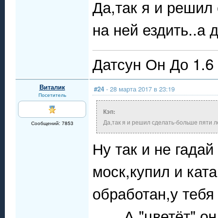
Да,так я и решил
на ней ездить..а
Датсун Он До 1.6
Виталик
#24
- 28 марта 2017 в 23:19
Посетитель
Кэп:
Да,так я и решил сделать-больше пяти л
Сообщений: 7853
Ну так и не гада
моск,купил и кат
обработан,у тебя
А "цветёт" о