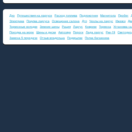
Дхо
Путешествия на ларгусе
Расход топлива
Подлокотник
Магнитола
Пробег
Электрика
Покупка ларгуса
Освещение салона
Дтп
Чехлы на ларгус
Ижевск
Дв
Тормозные колодки
Зимние шины
Рация
Ларгус
Коврики
Тормоза
Установка с
Поездка на море
Шины и диски
Автозвук
Пороги
Лада ларгус
Рки-19
Светодио
Замена 5 передачи
Отзыв владельца
Подкрылки
Полка багажника