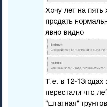
Хочу лет на пять
продать нормальн
явно видно
Smirnoff:
С конвейера в 12 году машина была оче
nix1956:
машинка июль 12 года, осенью отмывал, 
Т.е. в 12-13годах
перестали что ле
"штатная" грунто