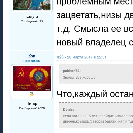
проблемным мест
зацветать,низы д
Калуга
Сообщений: 95
т.д. Смысла ее в
новый владелец 
Кэп
#23
- 28 марта 2017 в 22:31
Посетитель
pakhan74:
Знаем. Все хорошо.
Что,каждый оста
Питер
Сообщений: 2028
Denis:
если авто на 3-5 лет, пройдись сам по 
дверей,крышка,(створки багажника.) и т.д