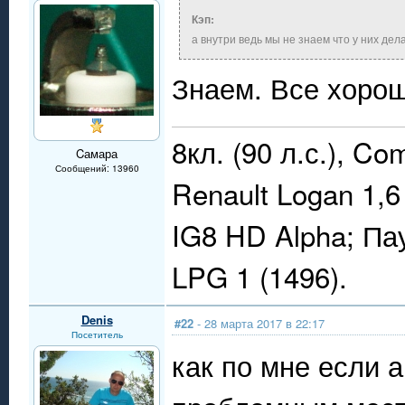
Кэп:
а внутри ведь мы не знаем что у них дел
Знаем. Все хорош
8кл. (90 л.с.), Co
Cамара
Сообщений: 13960
Renault Logan 1,6
IG8 HD Alpha; П
LPG 1 (1496).
Denis
#22
- 28 марта 2017 в 22:17
Посетитель
как по мне если а