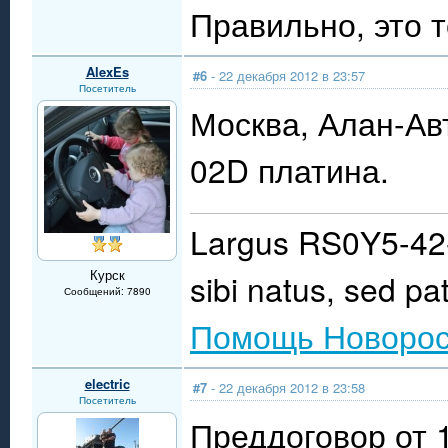
Правильно, это т
AlexEs
#6
- 22 декабря 2012 в 23:57
Посетитель
Москва, Алан-Авт
02D платина.
Largus RS0Y5-42-
Курск
sibi natus, sed pat
Сообщений: 7890
Помощь Новорос
electric
#7
- 22 декабря 2012 в 23:58
Посетитель
Преддоговор от 1