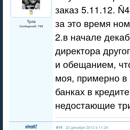
заказ 5.11.12. Ñ
за это время но
Тула
Сообщений: 749
2.в начале дека
директора другог
и обещанием, чт
моя, примерно в 
банках в кредите,
недостающие три
oleg67
#14
- 23 декабря 2012 в 11:24