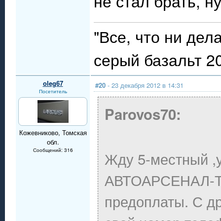
не стал брать, н
"Все, что ни дел
серый базальт 20
oleg67
#20
- 23 декабря 2012 в 14:31
Посетитель
Parovos70:
Кожевниково, Томская
обл.
Сообщений: 316
Жду 5-местный ,
АВТОАРСЕНАЛ-Т в
предоплаты. С др