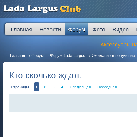
Главная
Новости
Форум
Фото
Видео
Аксессуары на
Главная
→
Форум
→
Форум Lada Largus
→
Ожидание и получение
Кто сколько ждал.
Страницы:
1
2
3
4
Следующая
Последняя