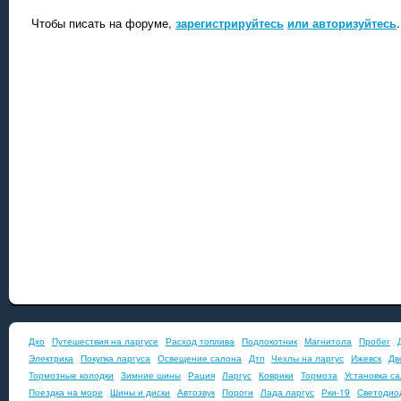
Чтобы писать на форуме,
зарегистрируйтесь
или авторизуйтесь
.
Дхо
Путешествия на ларгусе
Расход топлива
Подлокотник
Магнитола
Пробег
Электрика
Покупка ларгуса
Освещение салона
Дтп
Чехлы на ларгус
Ижевск
Дв
Тормозные колодки
Зимние шины
Рация
Ларгус
Коврики
Тормоза
Установка с
Поездка на море
Шины и диски
Автозвук
Пороги
Лада ларгус
Рки-19
Светодио