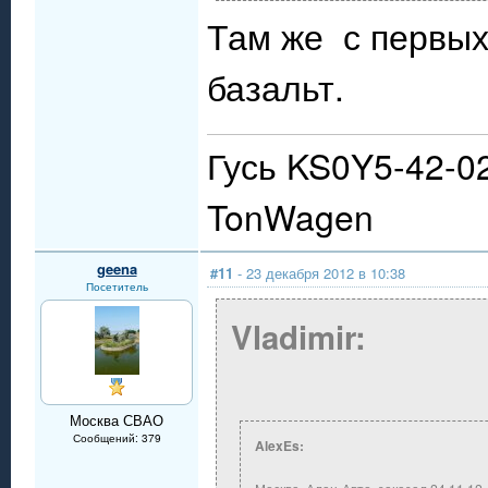
Там же с первых
базальт.
Гусь KS0Y5-42-0
TonWagen
geena
#11
- 23 декабря 2012 в 10:38
Посетитель
Vladimir:
Москва СВАО
Сообщений: 379
AlexEs: