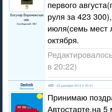
первого августа(
руля за 423 300)
Богучар Воронежская
обл.
Сообщений: 561
июля(семь мест л
октября.
Редактировалось
в 20:22)
Dachnik
#25
- 23 декабря 2012 в 20:31
Посетитель
Принимаю поздра
Автостарте,на 5 