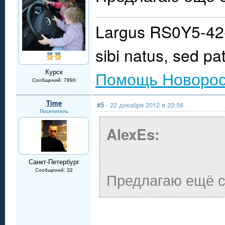
Largus RS0Y5-42-
sibi natus, sed pat
Курск
Помощь Новорос
Сообщений: 7890
Time
#5
- 22 декабря 2012 в 23:56
Посетитель
AlexEs:
Санкт-Петербург
Сообщений: 32
Предлагаю ещё с