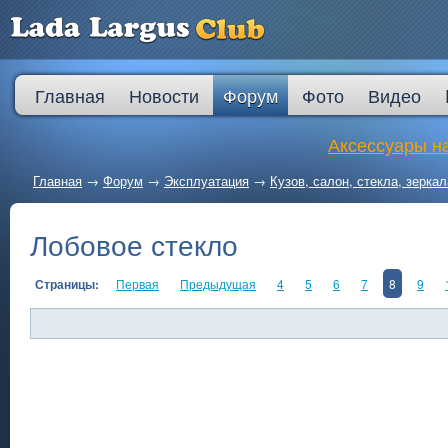
Главная
Новости
Форум
Фото
Видео
Аксессуары на
Главная
→
Форум
→
Эксплуатация
→
Кузов, салон, стекла, зеркал
Лобовое стекло
Страницы:
Первая
Предыдущая
4
5
6
7
8
9