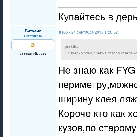
Купайтесь в дерь
Виталик
#188
- 24 сентября 2018 в 20:52
Посетитель
praktic:
Примерно глянул как на старом стекле к
Сообщений: 7853
Не знаю как FYG
периметру,можно
ширину клея ляж
Короче кто как х
кузов,по старому