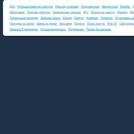
Дхо
Путешествия на ларгусе
Расход топлива
Подлокотник
Магнитола
Пробег
Электрика
Покупка ларгуса
Освещение салона
Дтп
Чехлы на ларгус
Ижевск
Дв
Тормозные колодки
Зимние шины
Рация
Ларгус
Коврики
Тормоза
Установка с
Поездка на море
Шины и диски
Автозвук
Пороги
Лада ларгус
Рки-19
Светодио
Замена 5 передачи
Отзыв владельца
Подкрылки
Полка багажника