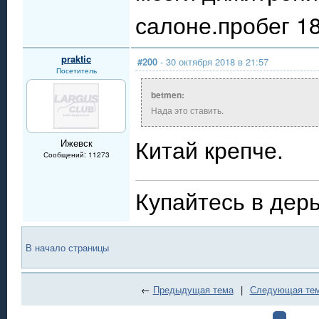
салоне.пробег 18
praktic
#200
- 30 октября 2018 в 21:57
Посетитель
betmen:
Нада это ставить.
Китай крепче.
Ижевск
Сообщений: 11273
Купайтесь в дерь
В начало страницы
←
Предыдущая тема
|
Следующая те