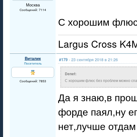
Москва
Сообщений: 7114
С хорошим флюс 
Largus Cross K4M
Виталик
#179
- 23 сентября 2018 в 21:26
Посетитель
Denef:
С хорошим флюс без проблем можно спа
Сообщений: 7853
Да я знаю,в про
форде паял,ну ег
нет,лучше отдам