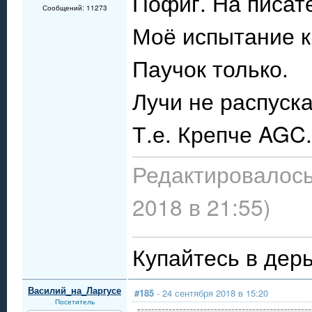
Пофиг. На писат
Сообщений: 11273
Моё испытание 
Паучок только.
Лучи не распуска
Т.е. Крепче AGC.
Редактировалось
2018 в 21:55)
Купайтесь в дерь
Василий_на_Ларгусе
#185
- 24 сентября 2018 в 15:20
Посетитель