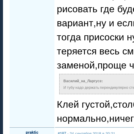
рисовать где буд
вариант,ну и есл
тогда присоски н
теряется весь с
заменой,проще ч
Василий_на_Ларгусе:
И тубу надо держать перендикулярно сте
Клей густой,стол
нормально,ничег
praktic
#187
- 24 сентября 2018 в 20:21