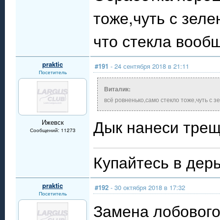
тоже,чуть с зеле
что стекла вооб
praktic
#191
- 24 сентября 2018 в 21:11
Посетитель
Виталик:
всё ровненько,само стекло тоже,чуть с з
Дык нанеси тре
Ижевск
Сообщений: 11273
Купайтесь в дерь
praktic
#192
- 30 октября 2018 в 17:32
Посетитель
Замена лобового