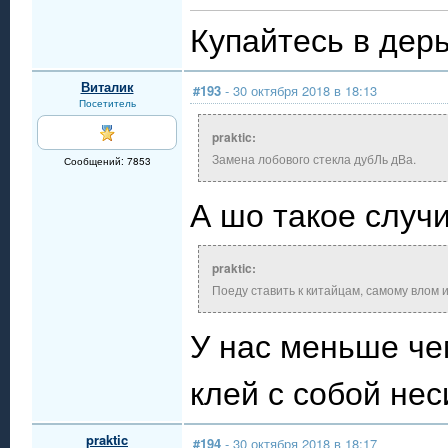
Купайтесь в дерь
Виталик
#193
- 30 октября 2018 в 18:13
Посетитель
praktic:
Замена лобового стекла дубЛь дВа.
Сообщений: 7853
А шо такое случ
praktic:
Поеду ставить к китайцам, самому влом и
У нас меньше чем
клей с собой нес
praktic
#194
- 30 октября 2018 в 18:17