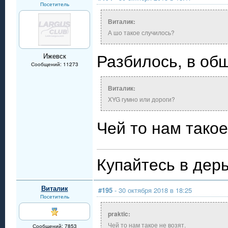
Посетитель
Виталик:
А шо такое случилось?
Разбилось, в о
Ижевск
Сообщений: 11273
Виталик:
XYG гумно или дороги?
Чей то нам такое
Купайтесь в дерь
Виталик
#195
- 30 октября 2018 в 18:25
Посетитель
praktic:
Чей то нам такое не возят.
Сообщений: 7853