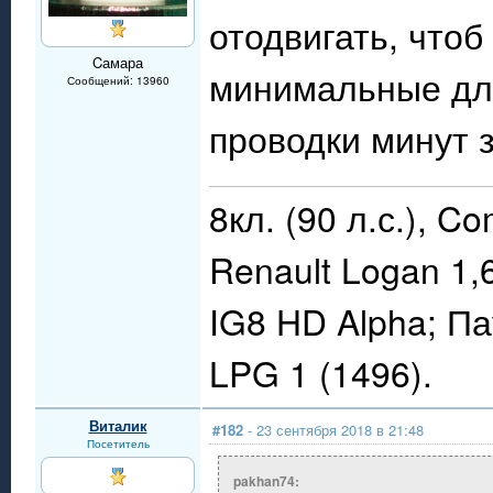
отодвигать, чтоб
Cамара
минимальные для
Сообщений: 13960
проводки минут 
8кл. (90 л.с.), C
Renault Logan 1,
IG8 HD Alpha; П
LPG 1 (1496).
Виталик
#182
- 23 сентября 2018 в 21:48
Посетитель
pakhan74: