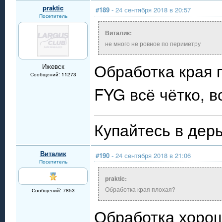
praktic
#189
- 24 сентября 2018 в 20:57
Посетитель
Виталик:
не много не ровное по периметру
Обработка края 
Ижевск
Сообщений: 11273
FYG всё чётко, в
Купайтесь в дерь
Виталик
#190
- 24 сентября 2018 в 21:06
Посетитель
praktic:
Обработка края плохая?
Сообщений: 7853
Обработка хорош