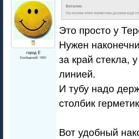
Виталик:
На носике клея герметика делаем ещё гл
Это просто у Те
Нужен наконечник
город Е
за край стекла, 
Сообщений: 1551
линией.
И тубу надо держ
столбик гермети
Вот удобный на