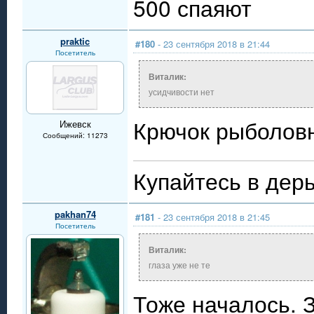
500 спаяют
praktic
#180
- 23 сентября 2018 в 21:44
Посетитель
Виталик:
усидчивости нет
Крючок рыболов
Ижевск
Сообщений: 11273
Купайтесь в дерь
pakhan74
#181
- 23 сентября 2018 в 21:45
Посетитель
Виталик:
глаза уже не те
Тоже началось. 