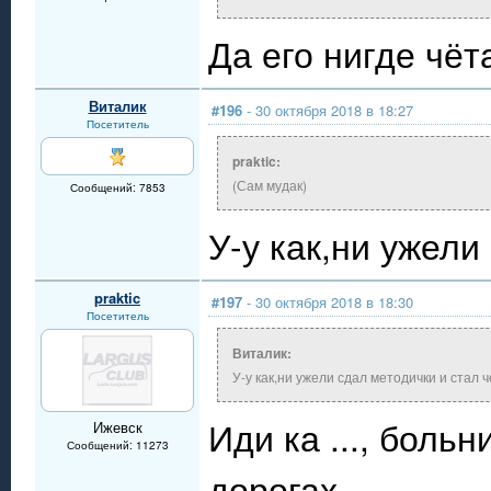
Да его нигде чёт
Виталик
#196
- 30 октября 2018 в 18:27
Посетитель
praktic:
(Сам мудак)
Сообщений: 7853
У-у как,ни ужел
praktic
#197
- 30 октября 2018 в 18:30
Посетитель
Виталик:
У-у как,ни ужели сдал методички и стал 
Иди ка ..., боль
Ижевск
Сообщений: 11273
дорогах.