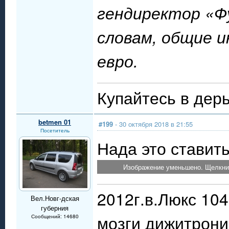
гендиректор «Фу
словам, общие и
евро.
Купайтесь в дерь
betmen 01
#199
- 30 октября 2018 в 21:55
Посетитель
Нада это ставить
Изображение уменьшено. Щелкнит
2012г.в.Люкс 10
Вел.Новг-дская
губерния
мозги дижитрони
Сообщений: 14680