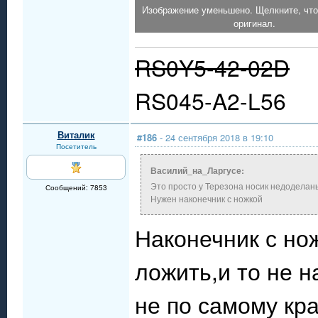
Изображение уменьшено. Щелкните, что
оригинал.
RS0Y5-42-02D
RS045-A2-L56
Виталик
#186
- 24 сентября 2018 в 19:10
Посетитель
Василий_на_Ларгусе:
Это просто у Терезона носик недоделан
Сообщений: 7853
Нужен наконечник с ножкой
Наконечник с но
ложить,и то не 
не по самому кр