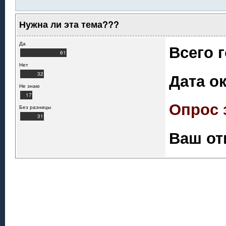
Нужна ли эта тема???
Да
Всего 
61
Нет
Дата о
32
Не знаю
17
Опрос 
Без разницы
31
Ваш от