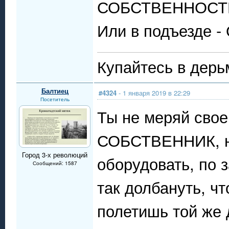
СОБСТВЕННОСТ
Или в подъезде
Купайтесь в дерь
Балтиец
#4324
- 1 января 2019 в 22:29
Посетитель
Ты не меряй свое
СОБСТВЕННИК, на
Город 3-х революций
оборудовать, по 
Сообщений: 1587
так долбануть, ч
полетишь той же д