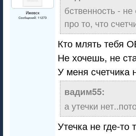
бственность - не 
Ижевск
Сообщений: 11273
про то, что счет
Кто млять тебя 
Не хочешь, не ста
У меня счетчика н
вадим55:
а утечки нет..по
Утечка не где-то 