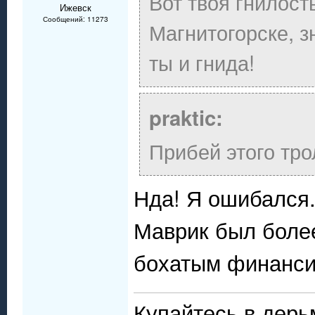
Вот твоя гнилость
Ижевск
Сообщений: 11273
Магнитогорске, зн
ты и гнида!
praktic:
Прибей этого тр
Нда! Я ошибался
Маврик был более
бохатым финанси
Купайтесь в дерь