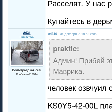
Расселят. У нас 
Купайтесь в дерь
A631
#4310
- 31 декабря 2018 в 22:05
Посетитель
praktic:
Админ! Прибей э
Маврика.
Волгоградская обл.
Сообщений: 2514
человек озвчуил 
KS0Y5-42-00L пла