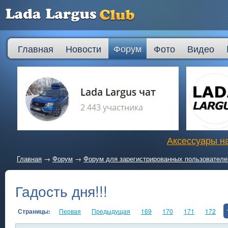
Главная
Новости
Форум
Фото
Видео
Аксессуары на
Главная
→
Форум
→
Форум для зарегистрированных пользователе
Гадость дня!!!
Страницы:
Первая
Предыдущая
169
170
171
172