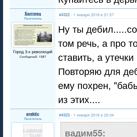
Балтиец
#4322
- 1 января 2019 в 21:57
Посетитель
Ну ты дебил.....с
том речь, а про т
Город 3-х революций
ставить, а утечки
Сообщений: 1587
Повторяю для деб
ему похрен, "баб
из этих....
praktic
#4323
- 1 января 2019 в 22:04
Посетитель
вадим55: