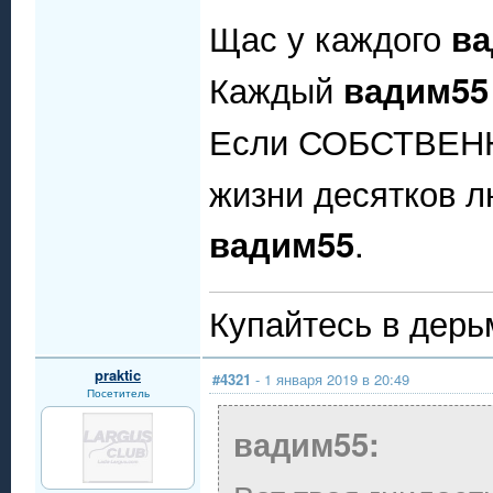
Щас у каждого
ва
Каждый
вадим55
Если СОБСТВЕ
жизни десятков л
.
вадим55
Купайтесь в дерь
praktic
#4321
- 1 января 2019 в 20:49
Посетитель
вадим55: