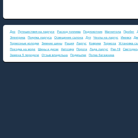
Дхо
Путешествия на ларгусе
Расход топлива
Подлокотник
Магнитола
Пробег
Электрика
Покупка ларгуса
Освещение салона
Дтп
Чехлы на ларгус
Ижевск
Дв
Тормозные колодки
Зимние шины
Рация
Ларгус
Коврики
Тормоза
Установка с
Поездка на море
Шины и диски
Автозвук
Пороги
Лада ларгус
Рки-19
Светодио
Замена 5 передачи
Отзыв владельца
Подкрылки
Полка багажника