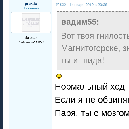
praktic
#4320
- 1 января 2019 в 20:38
Посетитель
вадим55:
Вот твоя гнилость
Ижевск
Сообщений: 11273
Магнитогорске, зн
ты и гнида!
Нормальный ход!
Если я не обвиняю
Паря, ты с мозго