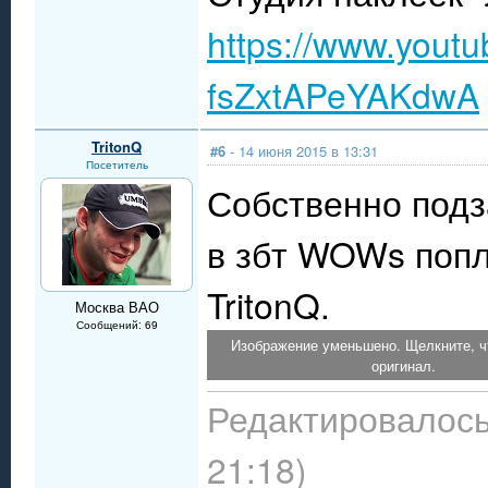
https://www.yout
fsZxtAPeYAKdwA
TritonQ
#6
- 14 июня 2015 в 13:31
Посетитель
Собственно подз
в збт WOWs попла
TritonQ.
Москва ВАО
Сообщений: 69
Изображение уменьшено. Щелкните, ч
оригинал.
Редактировалось
21:18)