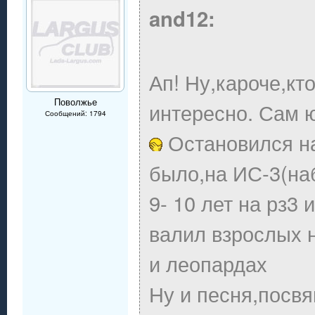
and12:
Ап! Ну,кароче,кт
Поволжье
интересно. Сам 
Сообщений: 1794
Остановился на
было,на ИС-3(на
9- 10 лет на рз3
валил взрослых 
и леопардах
Ну и песня,посв