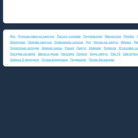
Дхо
Путешествия на ларгусе
Расход топлива
Подлокотник
Магнитола
Пробег
Электрика
Покупка ларгуса
Освещение салона
Дтп
Чехлы на ларгус
Ижевск
Дв
Тормозные колодки
Зимние шины
Рация
Ларгус
Коврики
Тормоза
Установка с
Поездка на море
Шины и диски
Автозвук
Пороги
Лада ларгус
Рки-19
Светодио
Замена 5 передачи
Отзыв владельца
Подкрылки
Полка багажника