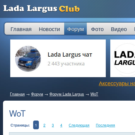
Главная
Новости
Форум
Фото
Видео
Аксессуары на
Главная
→
Форум
→
Форум Lada Largus
→
WoT
WoT
Страницы:
1
2
3
4
Следующая
Последняя