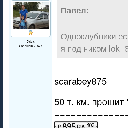
Павел:
Одноклубники ест
Уфа
я под ником lok_
Сообщений: 576
scarabey875
50 т. км. проши
=============