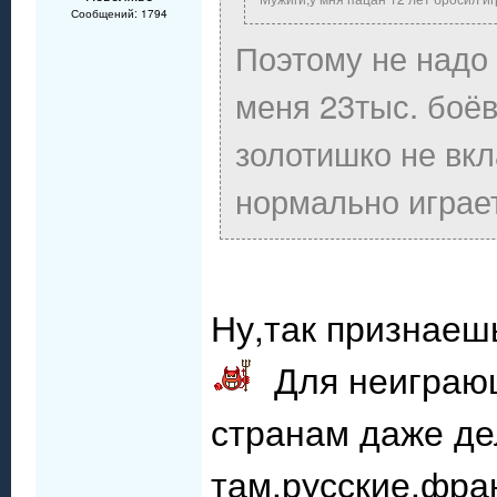
Сообщений: 1794
Поэтому не надо 
меня 23тыс. боёв
золотишко не вк
нормально играе
Ну,так признаеш
Для неиграющ
странам даже д
там,русские,фра