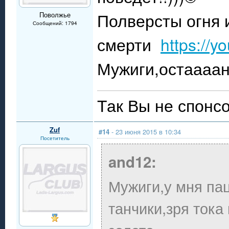
Полверсты огня 
Поволжье
Сообщений: 1794
смерти
https://
Мужиги,остаааан
Так Вы не спонсо
Zuf
#14
- 23 июня 2015 в 10:34
Посетитель
and12:
Мужиги,у мня пац
танчики,зря тока