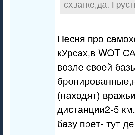
схватке,да. Грус
Песня про самох
кУрсах,в WOT СА
возле своей баз
бронированные,н
(находят) вражьи
дистанции2-5 км
базу прёт- тут д