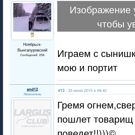
Изображение 
чтобы у
Ноябрьск-
Играем с сынишко
Вынгапуровский
Сообщений: 256
мою и портит
and12
#13
- 23 июня 2015 в 09:40
Посетитель
Гремя огнем,свер
пошлет товарищ 
поведет!!)))©