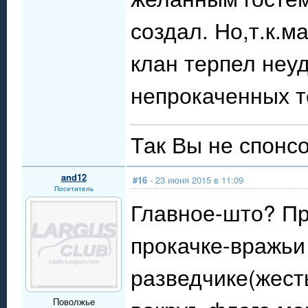
создал. Но,т.к.м
клан терпел неуд
непрокаченных то
Так Вы не спонсо
and12
#16
- 23 июня 2015 в 11:09
Посетитель
Главное-што? Пр
прокачке-вражьи
разведчике(жест
Поволжье