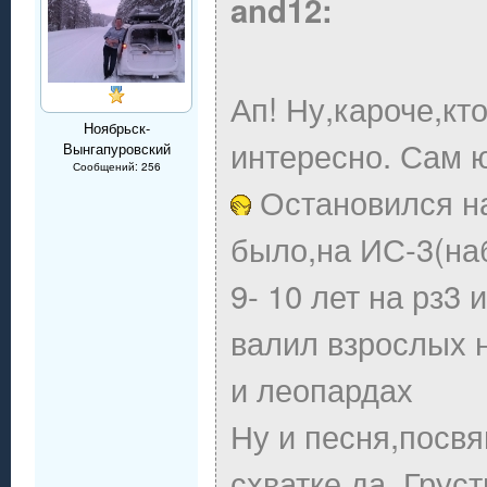
and12:
Ап! Ну,кароче,кт
Ноябрьск-
интересно. Сам 
Вынгапуровский
Сообщений: 256
Остановился на
было,на ИС-3(на
9- 10 лет на рз3
валил взрослых 
и леопардах
Ну и песня,посв
схватке,да. Грус