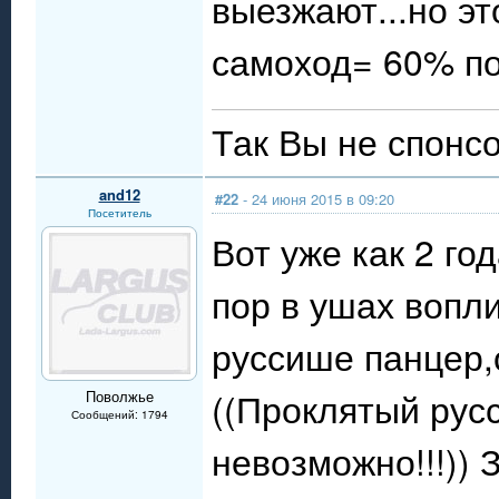
выезжают...но эт
самоход= 60% п
Так Вы не спонсо
and12
#22
- 24 июня 2015 в 09:20
Посетитель
Вот уже как 2 год
пор в ушах вопл
руссише панцер,о
((Проклятый русс
Поволжье
Сообщений: 1794
невозможно!!!)) 