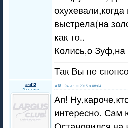
охухевали,когда
выстрела(на золо
как то..
Колись,о Зуф,на
Так Вы не спонсо
and12
#18
- 24 июня 2015 в 08:04
Посетитель
Ап! Ну,кароче,кт
интересно. Сам 
Остановился на 