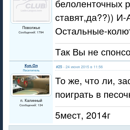
белоленточных 
ставят,да??)) И
Остальные-колютс
Поволжье
Сообщений: 1794
Так Вы не спонсо
Куп.Ол
#25
- 24 июня 2015 в 11:56
Посетитель
То же, что ли, з
поиграть в песо
п. Калинный
Сообщений: 134
5мест, 2014г