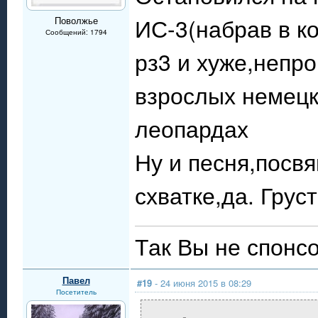
ИС-3(набрав в к
Поволжье
Сообщений: 1794
рз3 и хуже,непр
взрослых немецк
леопардах
Ну и песня,посв
схватке,да. Грус
Так Вы не спонсо
Павел
#19
- 24 июня 2015 в 08:29
Посетитель