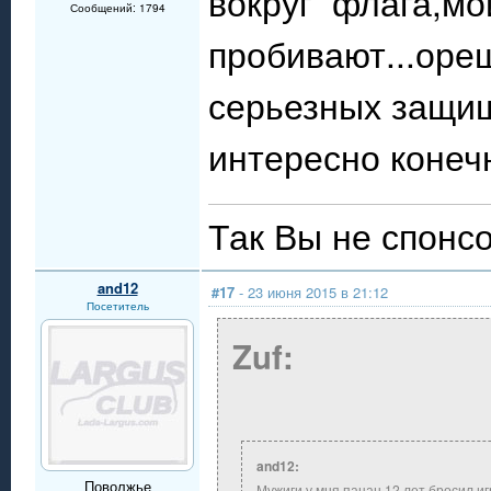
вокруг флага,мо
Сообщений: 1794
пробивают...ореш
серьезных защищ
интересно конечн
Так Вы не спонсо
and12
#17
- 23 июня 2015 в 21:12
Посетитель
Zuf:
and12:
Поволжье
Мужиги,у мня пацан 12 лет бросил иг