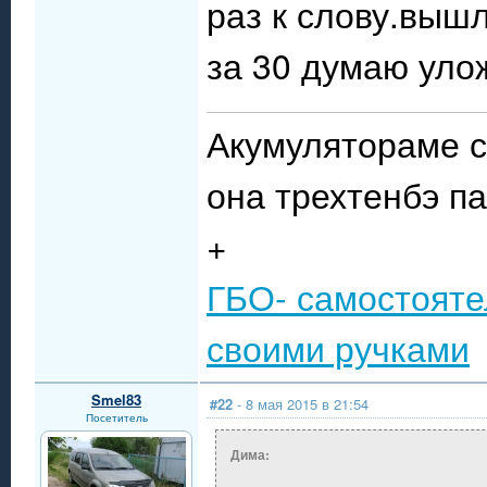
раз к слову.вышл
за 30 думаю уло
Акумулятораме с
она трехтенбэ п
+
ГБО- самостояте
своими ручками
Smel83
#22
- 8 мая 2015 в 21:54
Посетитель
Дима: