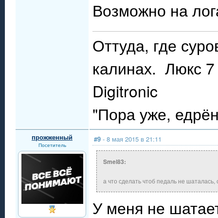
Возможно на лог
Оттуда, где сур
калинах. Люкс 7 
Digitronic
"Пора уже, едрё
прожженный
#9
- 8 мая 2015 в 21:11
Посетитель
Smel83:
а что сделать чтоб педаль не шаталась, с
У меня не шатает