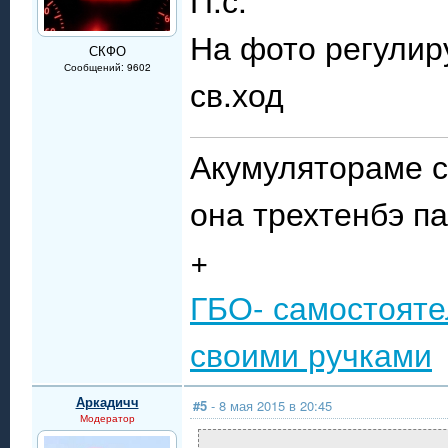
На фото регулир
СКФО
Сообщений: 9602
св.ход
Акумулятораме с
она трехтенбэ п
+
ГБО- самостояте
своими ручками
Аркадичч
#5
- 8 мая 2015 в 20:45
Модератор