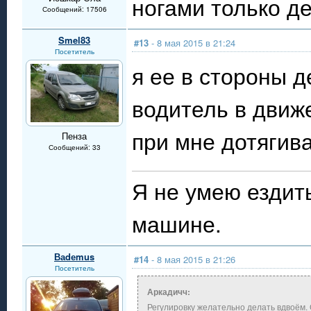
ногами только де
Сообщений: 17506
Smel83
#13
- 8 мая 2015 в 21:24
Посетитель
я ее в стороны д
водитель в движ
при мне дотягива
Пенза
Сообщений: 33
Я не умею ездит
машине.
Ваdеmus
#14
- 8 мая 2015 в 21:26
Посетитель
Аркадичч:
Регулировку желательно делать вдвоём. 