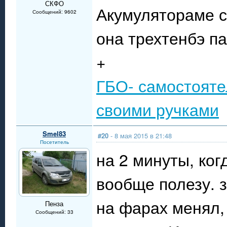
СКФО
Акумулятораме с
Сообщений: 9602
она трехтенбэ п
+
ГБО- самостояте
своими ручками
Smel83
#20
- 8 мая 2015 в 21:48
Посетитель
на 2 минуты, ког
вообще полезу. з
на фарах менял,
Пенза
Сообщений: 33