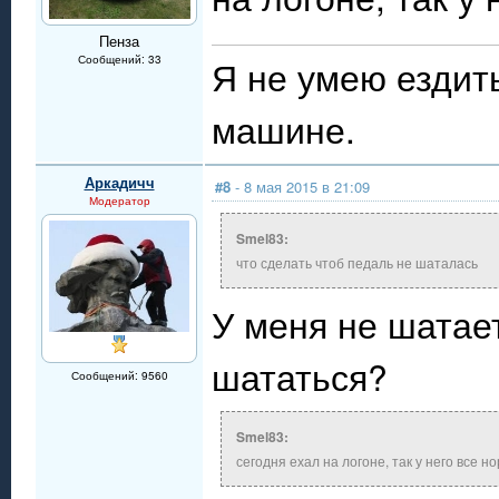
Пенза
Сообщений: 33
Я не умею ездит
машине.
Аркадичч
#8
- 8 мая 2015 в 21:09
Модератор
Smel83:
что сделать чтоб педаль не шаталась
У меня не шатае
шататься?
Сообщений: 9560
Smel83:
сегодня ехал на логоне, так у него все н