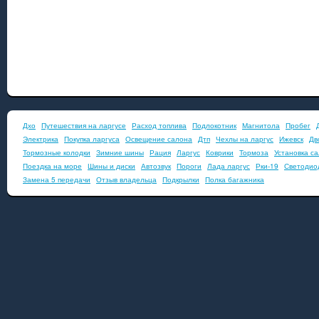
Дхо
Путешествия на ларгусе
Расход топлива
Подлокотник
Магнитола
Пробег
Электрика
Покупка ларгуса
Освещение салона
Дтп
Чехлы на ларгус
Ижевск
Дв
Тормозные колодки
Зимние шины
Рация
Ларгус
Коврики
Тормоза
Установка с
Поездка на море
Шины и диски
Автозвук
Пороги
Лада ларгус
Рки-19
Светодио
Замена 5 передачи
Отзыв владельца
Подкрылки
Полка багажника