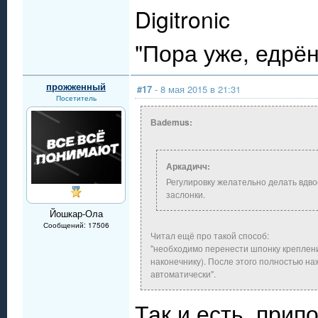
Digitronic
"Пора уже, едрё
прожженный
#17
- 8 мая 2015 в 21:31
Посетитель
Ваdеmus:
Аркадичч:
Регулировку желательно делать вдво
заслонки.
Йошкар-Ола
Сообщений: 17506
Читал ещё про такой способ:
"необходимо перенести шпонку крепления
наконечнику). После этого полностью на
автоматически".
Так и есть, прип