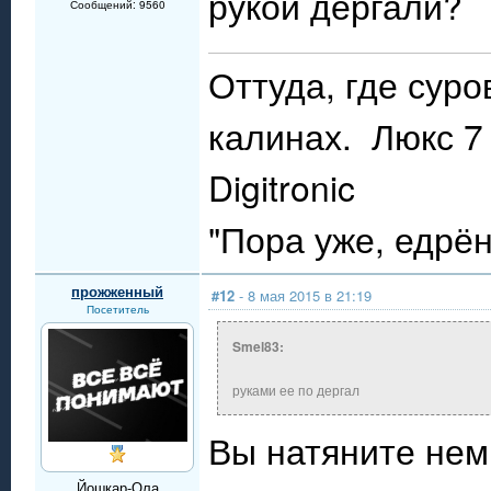
рукой дёргали?
Сообщений: 9560
Оттуда, где сур
калинах. Люкс 7 
Digitronic
"Пора уже, едрё
прожженный
#12
- 8 мая 2015 в 21:19
Посетитель
Smel83:
руками ее по дергал
Вы натяните немн
Йошкар-Ола