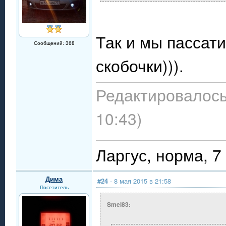
Так и мы пассат
Сообщений: 368
скобочки))).
Редактировалось:
10:43)
Ларгус, норма, 7
Дима
#24
- 8 мая 2015 в 21:58
Посетитель
Smel83: