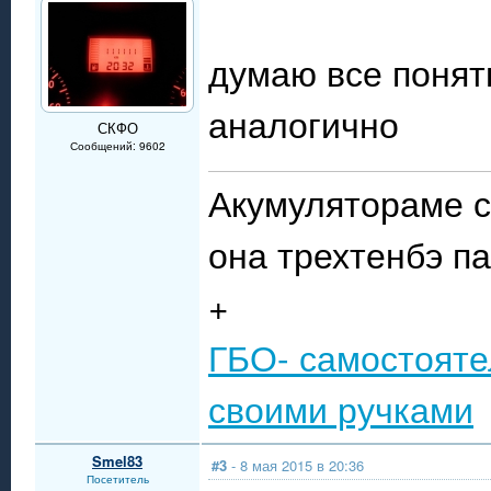
думаю все понятн
аналогично
СКФО
Сообщений: 9602
Акумулятораме с
она трехтенбэ п
+
ГБО- самостояте
своими ручками
Smel83
#3
- 8 мая 2015 в 20:36
Посетитель