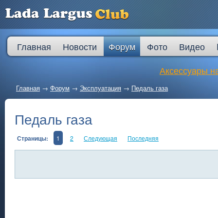
Главная
Новости
Форум
Фото
Видео
Аксессуары на
Главная
→
Форум
→
Эксплуатация
→
Педаль газа
Педаль газа
Страницы:
1
2
Следующая
Последняя