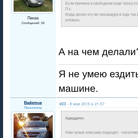
Если причина в свободном ходе троса,т
П.с.
Когда делал эту же процедуру в году так
Пенза
уложусь.
Сообщений: 33
А на чем делали
Я не умею ездит
машине.
Ваdеmus
#23
- 8 мая 2015 в 21:57
Посетитель
Аркадичч:
Нам лучше классика подходит - пасатиж