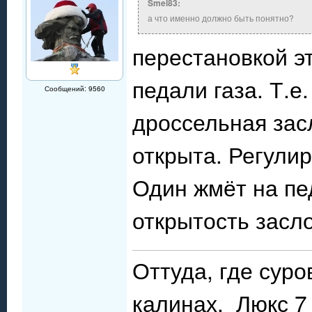
Smel83:
а что именно должно быть понятно?
перестановкой э
педали газа. Т.е
Сообщений: 9560
дроссельная зас
открыта. Регули
Один жмёт на пе
открытость засло
Оттуда, где сур
калинах. Люкс 7 