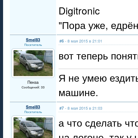
Digitronic
"Пора уже, едрё
Smel83
#6
- 8 мая 2015 в 21:01
Посетитель
вот теперь понят
Я не умею ездит
Пенза
Сообщений: 33
машине.
Smel83
#7
- 8 мая 2015 в 21:03
Посетитель
а что сделать чт
на логоне, так у