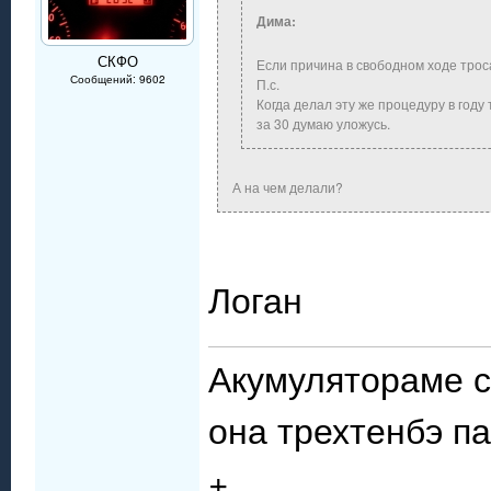
Дима:
СКФО
Если причина в свободном ходе трос
Сообщений: 9602
П.с.
Когда делал эту же процедуру в году
за 30 думаю уложусь.
А на чем делали?
Логан
Акумулятораме с
она трехтенбэ п
+