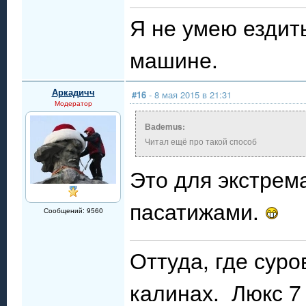
Я не умею ездит
машине.
Аркадичч
#16
- 8 мая 2015 в 21:31
Модератор
Ваdеmus:
Читал ещё про такой способ
Это для экстрем
пасатижами.
Сообщений: 9560
Оттуда, где сур
калинах. Люкс 7 