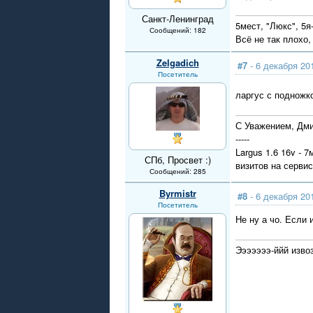
Санкт-Ленинград
5мест, "Люкс", 5я
Сообщений: 182
Всё не так плохо,
Zelgadich
#7
- 6 декабря 20
Посетитель
ларгус с подножк
С Уважением, Дми
-----
Largus 1.6 16v - 
СПб, Просвет :)
визитов на серви
Сообщений: 285
Byrmistr
#8
- 6 декабря 20
Посетитель
Не ну а чо. Если 
Эээээээ-ййй изво