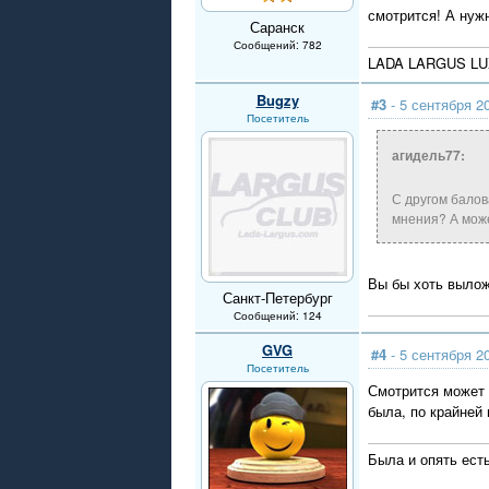
смотрится! А нуж
Саранск
Сообщений: 782
LADA LARGUS LUXE
Bugzy
#3
- 5 сентября 2
Посетитель
агидель77:
С другом балов
мнения? А може
Вы бы хоть вылож
Санкт-Петербург
Сообщений: 124
GVG
#4
- 5 сентября 2
Посетитель
Смотрится может 
была, по крайней
Была и опять ест