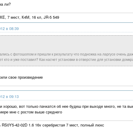
на ли?
, 7 мест, К4М, 16 кл, JR-5 549
012 в 08:39
ались с фотошопом и пришли к результату что подножка на ларгусе очень да
т кто и уже поставил? Как насчет установки в отверстие для установки домкр
или свое произведение
012 в 09:13
и хорошо, вот только пачкатся об нее будеш при выходе много, не та вы
 мере мне с ростом выше среднего
ь RS0Y5-42-02D 1.6 16v серебристая 7 мест, полный люкс