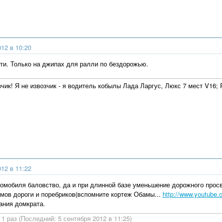
012 в 10:20
ти. Только на джипах для ралли по бездорожью.
зчик! Я не извозчик - я водитель кобылы Лада Ларгус, Люкс 7 мест V16;
012 в 11:22
томобиля баловство, да и при длинной базе уменьшение дорожного прос
мов дороги и поребриков(вспомните кортеж Обамы...
http://www.youtub
ания домкрата.
1 раз (Последний: 5 сентября 2012 в 11:25)