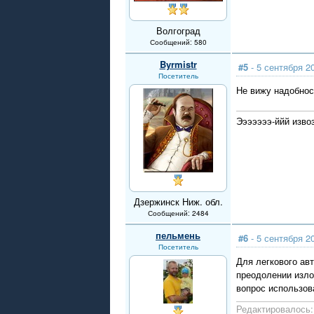
Волгоград
Сообщений: 580
Byrmistr
#5
- 5 сентября 2
Посетитель
Не вижу надобнос
Эээээээ-ййй изво
Дзержинск Ниж. обл.
Сообщений: 2484
пельмень
#6
- 5 сентября 2
Посетитель
Для легкового ав
преодолении изло
вопрос использов
Редактировалось: 