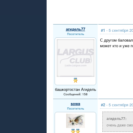
агидель77
#1
- 5 сентября 2
Посетитель
С другом баловал
может кто и уже 
башкортостан Агидель
Сообщений: 158
sowa
#2
- 5 сентября 2
Посетитель
агидель77:
очень даже см