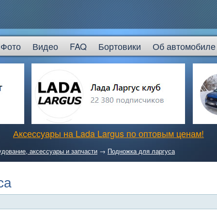
Фото
Видео
FAQ
Бортовики
Об автомобиле
Аксессуары на Lada Largus по оптовым ценам!
дование, аксессуары и запчасти
→
Подножка для ларгуса
са