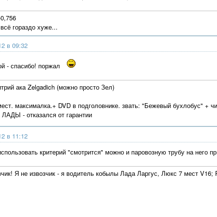
-0,756
 всё гораздо хуже...
12 в 09:32
ой - спасибо! поржал
трий ака Zelgadich (можно просто Зел)
7мест. максималка.+ DVD в подголовнике. звать: "Бежевый бухлобус" + ч
с ЛАДЫ - отказался от гарантии
12 в 11:12
использовать критерий "смотрится" можно и паровозную трубу на него пр
зчик! Я не извозчик - я водитель кобылы Лада Ларгус, Люкс 7 мест V16;