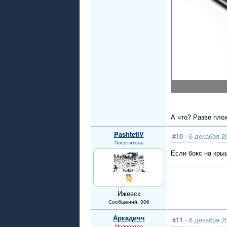
А что? Разве пло
PashtetIV
#10
- 6 декабря 2
Посетитель
Если бокс на кры
Ижевск
Сообщений: 306
Аркадичч
#11
- 6 декабря 2
Модератор