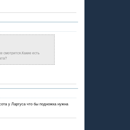
же смотрится.Какие есть
ата?
сота у Ларгуса что бы подножка нужна