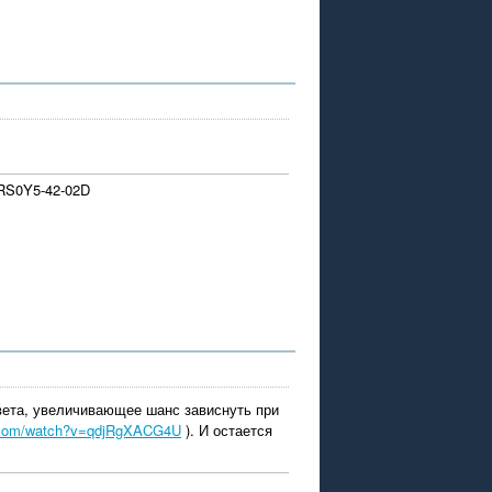
 RS0Y5-42-02D
вета, увеличивающее шанс зависнуть при
e.com/watch?v=qdjRgXACG4U
). И остается