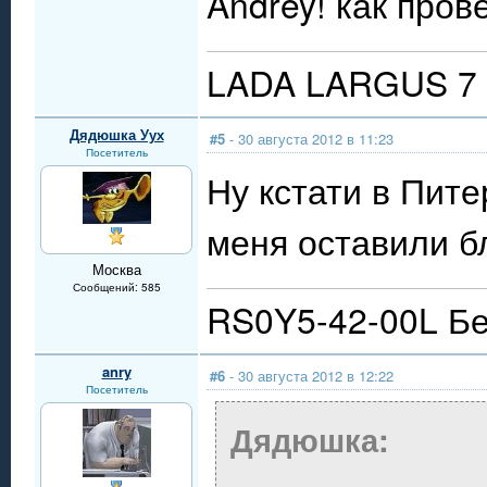
Andrey! как про
LADA LARGUS 7 
Дядюшка Уух
#5
- 30 августа 2012 в 11:23
Посетитель
Ну кстати в Пите
меня оставили б
Москва
Сообщений: 585
RS0Y5-42-00L Бе
anry
#6
- 30 августа 2012 в 12:22
Посетитель
Дядюшка: