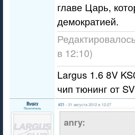
главе Царь, кот
демократией.
Редактировалось:
в 12:10)
Largus 1.6 8V KS
чип тюнинг от S
Bugzy
#21
- 31 августа 2012 в 12:27
Посетитель
anry: