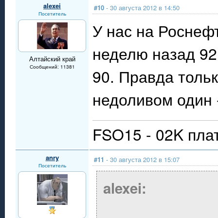
alexei
#10
- 30 августа 2012 в 14:50
Посетитель
У нас на Роснеф
неделю назад 92й
Алтайский край
Сообщений: 11381
90. Правда толь
недоливом один 
FSO15 - 02K пла
anry
#11
- 30 августа 2012 в 15:07
Посетитель
alexei: