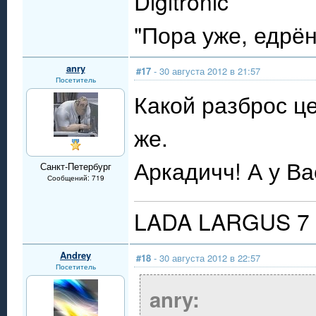
Digitronic
"Пора уже, едрё
anry
#17
- 30 августа 2012 в 21:57
Посетитель
Какой разброс ц
же.
Аркадичч! А у Ва
Санкт-Петербург
Сообщений: 719
LADA LARGUS 7 
Andrey
#18
- 30 августа 2012 в 22:57
Посетитель
anry: