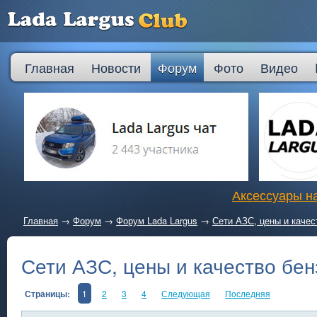
Главная
Новости
Форум
Фото
Видео
Аксессуары на
Главная
→
Форум
→
Форум Lada Largus
→
Сети АЗС, цены и качес
Сети АЗС, цены и качество бен
Страницы:
1
2
3
4
Следующая
Последняя