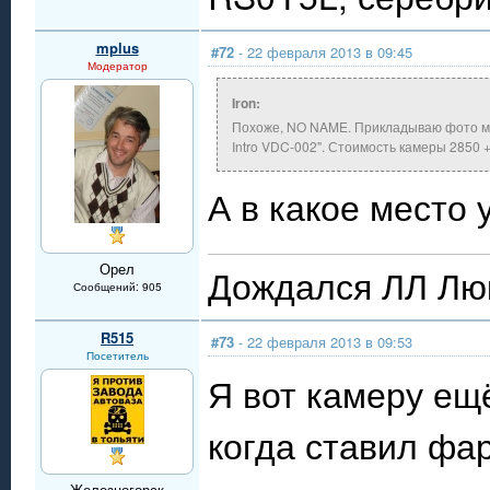
mplus
#72
- 22 февраля 2013 в 09:45
Модератор
Iron:
Похоже, NO NAME. Прикладываю фото ман
Intro VDC-002". Стоимость камеры 2850 +
А в какое место
Орел
Дождался ЛЛ Люк
Сообщений: 905
R515
#73
- 22 февраля 2013 в 09:53
Посетитель
Я вот камеру ещё
когда ставил фар
Железногорск