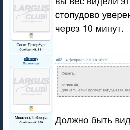
вы вес видели эт
стопудово уверен
через 10 минут.
Санкт-Петербург
Сообщений: 831
cifrovoy
#62
- 4 февраля 2013 в 16:36
Посетитель
Серега:
регион 48
,
Для чего белый провод? Как думаете, че
Должно быть вид
Москва (Люберцы)
Сообщений: 136