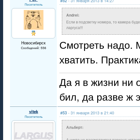
#52
- 31 января 2013 в 14:27
Посетитель
Andrei:
Если в подсветку номера, то камера буд
ларгуса!!!
Смотреть надо. 
Новосибирск
Сообщений: 556
хватить. Практик
Да я в жизни ни 
бил, да разве ж 
vitek
#53
- 31 января 2013 в 21:40
Посетитель
Альберт:
А никто не рассматривал вариант устано