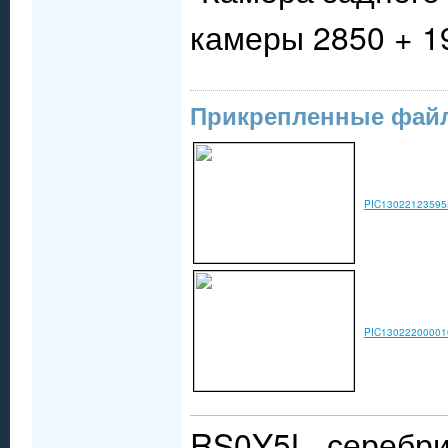
камеры 2850 + 1
Прикрепленные фай
PIC13022123595
PIC13022200001
RS0Y5L, серебри