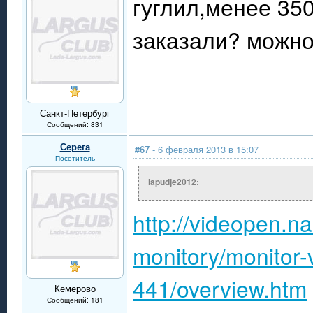
гуглил,менее 350
заказали? можно
Санкт-Петербург
Сообщений: 831
Серега
#67
- 6 февраля 2013 в 15:07
Посетитель
lapudje2012:
http://videopen.na
monitory/monitor-
441/overview.htm
Кемерово
Сообщений: 181