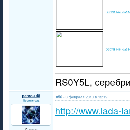
DSCN8144_da330
DSCN8146_da330
RS0Y5L, серебри
регион 48
#56
- 3 февраля 2013 в 12:19
Посетитель
http://www.lada-l
Липецк