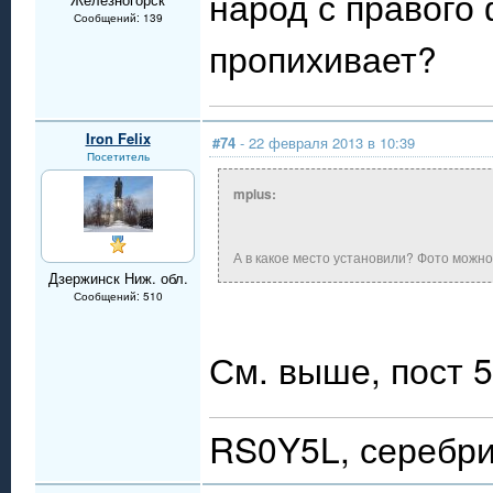
народ с правого 
Сообщений: 139
пропихивает?
Iron Felix
#74
- 22 февраля 2013 в 10:39
Посетитель
mplus:
А в какое место установили? Фото можн
Дзержинск Ниж. обл.
Сообщений: 510
См. выше, пост 
RS0Y5L, серебри