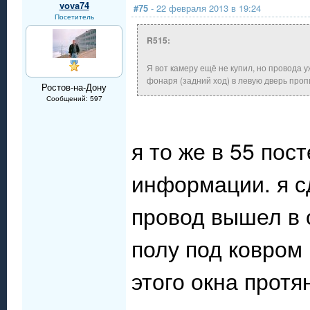
vova74
#75
- 22 февраля 2013 в 19:24
Посетитель
R515:
Я вот камеру ещё не купил, но провода у
фонаря (задний ход) в левую дверь про
Ростов-на-Дону
Сообщений: 597
я то же в 55 пос
информации. я с
провод вышел в о
полу под ковром 
этого окна прот