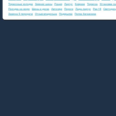
Тормозные колодки
Зимние шины
Рация
Ларгус
Коврики
Тормоза
Установка с
Поездка на море
Шины и диски
Автозвук
Пороги
Лада ларгус
Рки-19
Светодио
Замена 5 передачи
Отзыв владельца
Подкрылки
Полка багажника