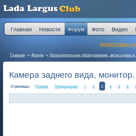
Главная
Новости
Форум
Фото
Видео
Аксессуары на
Главная
→
Форум
→
Дополнительное оборудование, аксессуары и 
Камера заднего вида, монитор.
Страницы:
Первая
Предыдущая
1
2
3
4
5
6