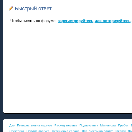
Быстрый ответ
Чтобы писать на форуме,
зарегистрируйтесь
или авторизуйтесь
.
Дхо
Путешествия на ларгусе
Расход топлива
Подлокотник
Магнитола
Пробег
Электрика
Покупка ларгуса
Освещение салона
Дтп
Чехлы на ларгус
Ижевск
Дв