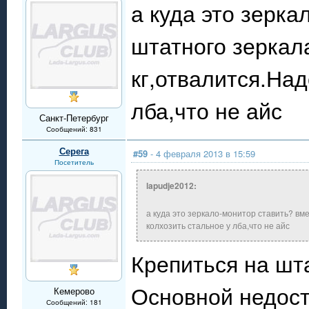
а куда это зерка
штатного зеркал
кг,отвалится.Над
лба,что не айс
Санкт-Петербург
Сообщений: 831
Серега
#59
- 4 февраля 2013 в 15:59
Посетитель
lapudje2012:
а куда это зеркало-монитор ставить? вме
колхозить стальное у лба,что не айс
Крепиться на шт
Основной недост
Кемерово
Сообщений: 181