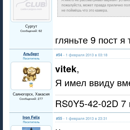
пожалуйста, может правда прилично полу
не поймёшь что это камера.
Сургут
Сообщений: 62
гляньте 9 пост я
Альберт
#54
- 1 февраля 2013 в 03:18
Посетитель
vitek
,
Я имел ввиду вм
Саяногорск, Хакасия
Сообщений: 277
RS0Y5-42-02D 7 
Iron Felix
#55
- 1 февраля 2013 в 23:31
Посетитель