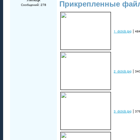
Прикрепленные фай
Сообщений: 278
|
1_dc0cb.jpg
484
|
2_dc0cb.jpg
340
|
3_dc0cb.jpg
376